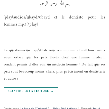
بسم الله الرحمن الرحيم
{play}audios/ubayd/ubayd et le dentiste pour les
femmes.mp3{/play}
La questionneuse : qu’Allah vous récompense et soit bon envers
vous, est-ce que les prix élevés chez une femme médecin
rendent permis d’aller voir un médecin homme ? Du fait que ses
prix sont beaucoup moins chers, plus précisément en dentisterie
et autre ?
CONTINUER LA LECTURE
→
Posté dans
La fitna de 'Oubayd Al Jâbiry.
,
Réfutations
|
Tagged
ubayd