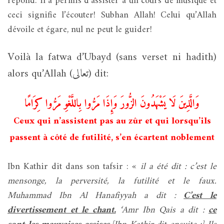
répond: il a permis d’assister à un cours de musique et
ceci signifie l’écouter! Subhan Allah! Celui qu’Allah
dévoile et égare, nul ne peut le guider!
Voilà la fatwa d’Ubayd (sans verset ni hadith)
alors qu’Allah (تعالى) dit:
وَالَّذِينَ لَا يَشْهَدُونَ الزُّورَ وَإِذَا مَرُّوا بِاللَّغْوِ مَرُّوا كِرَامًا
Ceux qui n’assistent pas au zûr et qui lorsqu’ils
passent à côté de futilité, s’en écartent noblement
Ibn Kathir dit dans son tafsir : «
il a été dit : c’est le
mensonge, la perversité, la futilité et le faux.
Muhammad Ibn Al Hanafiyyah a dit :
C’est le
divertissement et le chant.
‘Amr Ibn Qais a dit :
ce