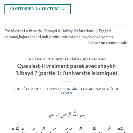
CONTINUER LA LECTURE
→
Posté dans
La fitna de 'Oubayd Al Jâbiry.
,
Réfutations
|
Tagged
dammaj
,
hajouri
,
hajuri
,
nuit
,
profite
,
refutation
,
ubayd
,
yahya
,
yemen
Laissez un commentaire
LA FITNA DE 'OUBAYD AL JÂBIRY.
,
RÉFUTATIONS
Que s’est-il vraiment passé avec shaykh
‘Ubayd ? (partie 1: l’université islamique)
PUBLIÉ LE
23 JUILLET 2009 / 1 CHA'BÂNE 1430 AH
PAR
KHALÎL DU
YÉMEN
بسم الله الرحمن الرحيم