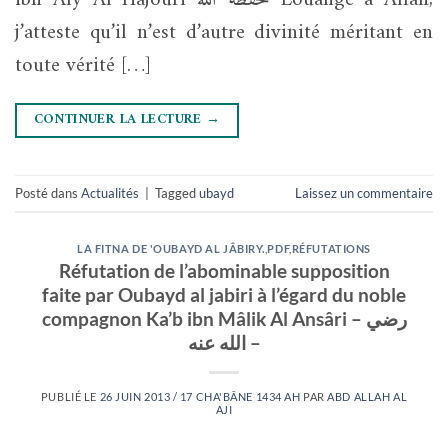
j’atteste qu’il n’est d’autre divinité méritant en
toute vérité […]
CONTINUER LA LECTURE
→
Posté dans
Actualités
|
Tagged
ubayd
Laissez un commentaire
LA FITNA DE 'OUBAYD AL JÂBIRY.
,
PDF
,
RÉFUTATIONS
Réfutation de l’abominable supposition
faite par Oubayd al jabiri à l’égard du noble
compagnon Ka’b ibn Mâlik Al Ansâri – رضي
الله عنه –
PUBLIÉ LE
26 JUIN 2013 / 17 CHA'BÂNE 1434 AH
PAR
ABD ALLAH AL
AJI