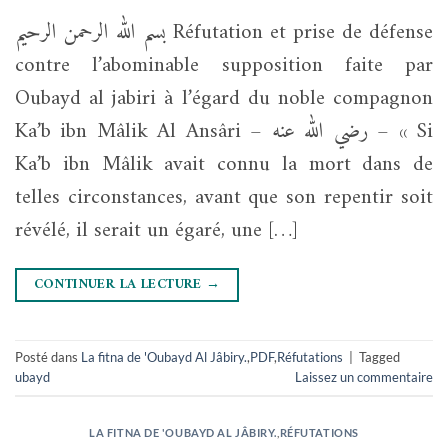
بسم الله الرحمن الرحيم Réfutation et prise de défense
contre l’abominable supposition faite par
Oubayd al jabiri à l’égard du noble compagnon
Ka’b ibn Mâlik Al Ansâri – رضي الله عنه – « Si
Ka’b ibn Mâlik avait connu la mort dans de
telles circonstances, avant que son repentir soit
révélé, il serait un égaré, une […]
CONTINUER LA LECTURE
→
Posté dans
La fitna de 'Oubayd Al Jâbiry.
,
PDF
,
Réfutations
|
Tagged
ubayd
Laissez un commentaire
LA FITNA DE 'OUBAYD AL JÂBIRY.
,
RÉFUTATIONS