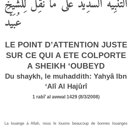
التَّنْبِيهُ السَّدِيدُ عَلَى مَا نُقِلَ لِلْشَّيْخِ
عُبَيْد
LE POINT D’ATTENTION JUSTE
SUR CE QUI A ETE COLPORTE
A SHEIKH ‘OUBEYD
Du shaykh, le muhaddith: Yahyâ Ibn
‘Alî Al Hajûrî
1 rabî’ al awwal 1429 (8/3/2008)
La louange à Allah, nous le louons beaucoup de bonnes louanges