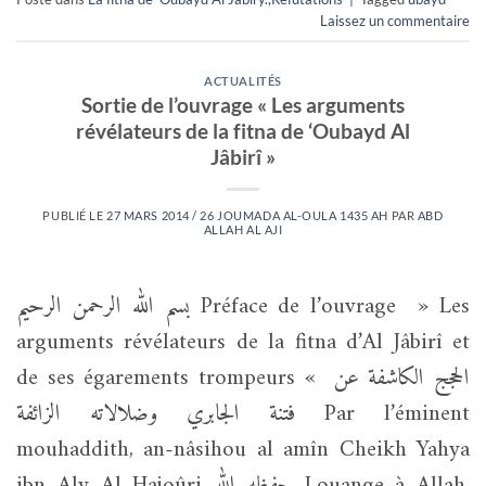
Laissez un commentaire
ACTUALITÉS
Sortie de l’ouvrage « Les arguments
révélateurs de la fitna de ‘Oubayd Al
Jâbirî »
PUBLIÉ LE
27 MARS 2014 / 26 JOUMADA AL-OULA 1435 AH
PAR
ABD
ALLAH AL AJI
بسم الله الرحمن الرحيم Préface de l’ouvrage » Les
arguments révélateurs de la fitna d’Al Jâbirî et
de ses égarements trompeurs « الحجج الكاشفة عن
فتنة الجابري وضلالاته الزائفة Par l’éminent
mouhaddith, an-nâsihou al amîn Cheikh Yahya
ibn Aly Al Hajoûri حفظه الله Louange à Allah,