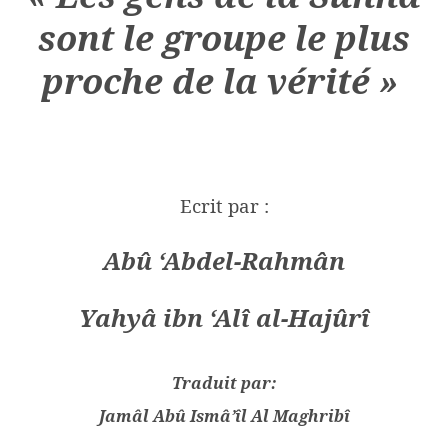
sont le groupe le plus
proche de la vérité »
Ecrit par :
Abû ‘Abdel-Rahmân
Yahyâ ibn ‘Alî al-Hajûrî
Traduit par:
Jamâl Abû Ismâ’îl Al Maghribî