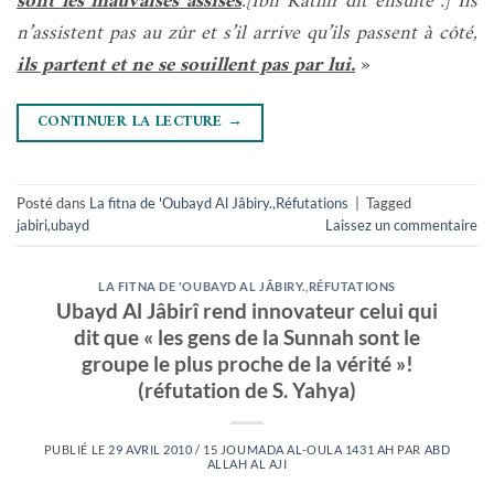
sont les mauvaises assises
.[Ibn Kathir dit ensuite :] Ils
n’assistent pas au zûr et s’il arrive qu’ils passent à côté,
ils partent et ne se souillent pas par lui.
»
CONTINUER LA LECTURE
→
Posté dans
La fitna de 'Oubayd Al Jâbiry.
,
Réfutations
|
Tagged
jabiri
,
ubayd
Laissez un commentaire
LA FITNA DE 'OUBAYD AL JÂBIRY.
,
RÉFUTATIONS
Ubayd Al Jâbirî rend innovateur celui qui
dit que « les gens de la Sunnah sont le
groupe le plus proche de la vérité »!
(réfutation de S. Yahya)
PUBLIÉ LE
29 AVRIL 2010 / 15 JOUMADA AL-OULA 1431 AH
PAR
ABD
ALLAH AL AJI