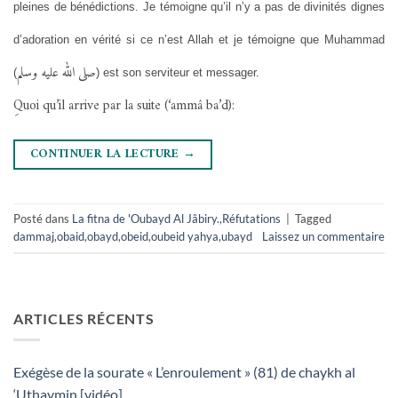
pleines de bénédictions. Je témoigne qu’il n’y a pas de divinités dignes
d’adoration en vérité si ce n’est Allah et je témoigne que Muhammad
صلى الله عليه وسلم
(
) est son serviteur et messager.
ِQuoi qu’il arrive par la suite (‘ammâ ba’d):
CONTINUER LA LECTURE
→
Posté dans
La fitna de 'Oubayd Al Jâbiry.
,
Réfutations
|
Tagged
dammaj
,
obaid
,
obayd
,
obeid
,
oubeid yahya
,
ubayd
Laissez un commentaire
ARTICLES RÉCENTS
Exégèse de la sourate « L’enroulement » (81) de chaykh al
‘Uthaymin [vidéo]