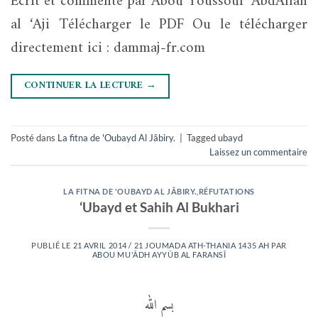
Ecrit et commenté par Abou Youssouf ‘AbdAllah
al ‘Aji Télécharger le PDF Ou le télécharger
directement ici : dammaj-fr.com
CONTINUER LA LECTURE
→
Posté dans
La fitna de 'Oubayd Al Jâbiry.
|
Tagged
ubayd
Laissez un commentaire
LA FITNA DE 'OUBAYD AL JÂBIRY.
,
RÉFUTATIONS
‘Ubayd et Sahih Al Bukhari
PUBLIÉ LE
21 AVRIL 2014 / 21 JOUMADA ATH-THANIA 1435 AH
PAR
ABOU MU'ÂDH AYYÛB AL FARANSÎ
بسم الله