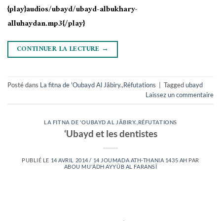
{play}audios/ubayd/ubayd-albukhary-
alluhaydan.mp3{/play}
CONTINUER LA LECTURE
→
Posté dans
La fitna de 'Oubayd Al Jâbiry.
,
Réfutations
|
Tagged
ubayd
Laissez un commentaire
LA FITNA DE 'OUBAYD AL JÂBIRY.
,
RÉFUTATIONS
‘Ubayd et les dentistes
PUBLIÉ LE
14 AVRIL 2014 / 14 JOUMADA ATH-THANIA 1435 AH
PAR
ABOU MU'ÂDH AYYÛB AL FARANSÎ