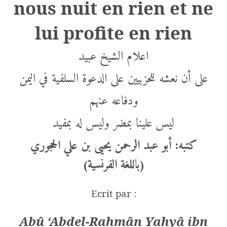
nous nuit en rien et ne
lui profite en rien
اعلام الشيخ
عبيد
على أن نعشه للحزبيين على الدعوة السلفية في اليمن
ودفاعه عنهم
ليس
علينا بمضر وليس له بمفيد
كتبه: أبو عبد الرحمن يحيى بن علي الحجوري
باللغة الفرنسية
(
)
Ecrit par :
Abû ‘Abdel-Rahmân Yahyâ ibn