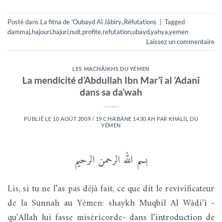
Posté dans
La fitna de 'Oubayd Al Jâbiry.
,
Réfutations
|
Tagged
dammaj
,
hajouri
,
hajuri
,
nuit
,
profite
,
refutation
,
ubayd
,
yahya
,
yemen
Laissez un commentaire
LES MACHÂIKHS DU YÉMEN
La mendicité d’Abdullah Ibn Mar’î al ‘Adanî
dans sa da’wah
PUBLIÉ LE
10 AOÛT 2009 / 19 CHA'BÂNE 1430 AH
PAR
KHALÎL DU
YÉMEN
بسم الله الرحمن الرحيم
Lis, si tu ne l’as pas déjà fait, ce que dit le revivificateur
de la Sunnah au Yémen: shaykh Muqbil Al Wâdi’î -
qu’Allah lui fasse miséricorde- dans
l’introduction de