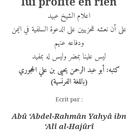
lui profite en rien
اعلام الشيخ
عبيد
على أن نعشه للحزبيين على الدعوة السلفية في اليمن
ودفاعه عنهم
ليس
علينا بمضر وليس له بمفيد
كتبه: أبو عبد الرحمن يحيى بن علي الحجوري
باللغة الفرنسية
(
)
Ecrit par :
Abû ‘Abdel-Rahmân Yahyâ ibn
‘Alî al-Hajûrî