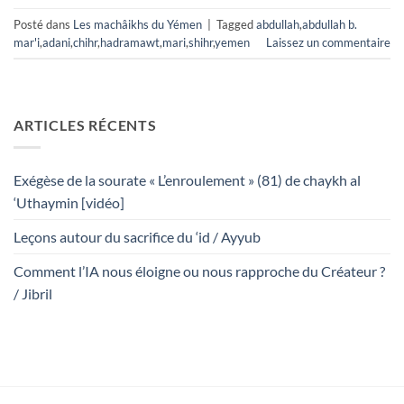
Posté dans
Les machâikhs du Yémen
|
Tagged
abdullah
,
abdullah b.
mar'i
,
adani
,
chihr
,
hadramawt
,
mari
,
shihr
,
yemen
Laissez un commentaire
ARTICLES RÉCENTS
Exégèse de la sourate « L’enroulement » (81) de chaykh al
‘Uthaymin [vidéo]
Leçons autour du sacrifice du ‘id / Ayyub
Comment l’IA nous éloigne ou nous rapproche du Créateur ?
/ Jibril