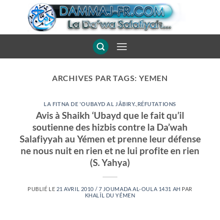
Passer
au
contenu
ARCHIVES PAR TAGS:
YEMEN
LA FITNA DE 'OUBAYD AL JÂBIRY.
,
RÉFUTATIONS
Avis à Shaikh ‘Ubayd que le fait qu’il
soutienne des hizbis contre la Da’wah
Salafiyyah au Yémen et prenne leur défense
ne nous nuit en rien et ne lui profite en rien
(S. Yahya)
PUBLIÉ LE
21 AVRIL 2010 / 7 JOUMADA AL-OULA 1431 AH
PAR
KHALÎL DU YÉMEN