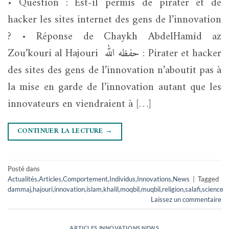
• Question : Est-il permis de pirater et de
hacker les sites internet des gens de l’innovation
? • Réponse de Chaykh AbdelHamîd az
Zou’kouri al Hajouri حفظه الله : Pirater et hacker
des sites des gens de l’innovation n’aboutit pas à
la mise en garde de l’innovation autant que les
innovateurs en viendraient à […]
CONTINUER LA LECTURE
→
Posté dans
Actualités
,
Articles
,
Comportement
,
Individus
,
Innovations
,
News
|
Tagged
dammaj
,
hajouri
,
innovation
,
islam
,
khalil
,
moqbil
,
muqbil
,
religion
,
salafi
,
science
Laissez un commentaire
ARTICLES
,
INNOVATIONS
,
NEWS