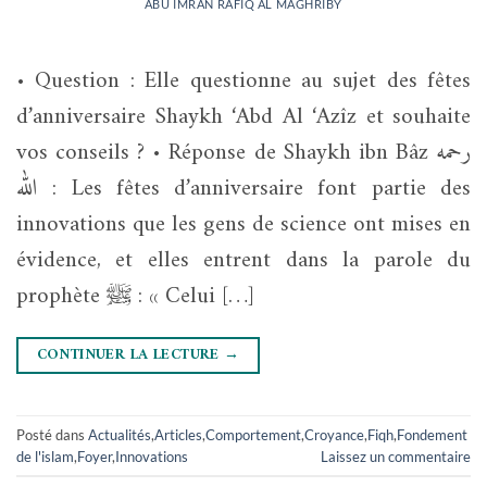
ABU IMRAN RAFIQ AL MAGHRIBY
• Question : Elle questionne au sujet des fêtes
d’anniversaire Shaykh ‘Abd Al ‘Azîz et souhaite
vos conseils ? • Réponse de Shaykh ibn Bâz رحمه
الله : Les fêtes d’anniversaire font partie des
innovations que les gens de science ont mises en
évidence, et elles entrent dans la parole du
prophète ﷺ : « Celui […]
CONTINUER LA LECTURE
→
Posté dans
Actualités
,
Articles
,
Comportement
,
Croyance
,
Fiqh
,
Fondement
de l'islam
,
Foyer
,
Innovations
Laissez un commentaire