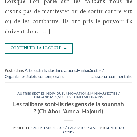
Lorsque l’on parle sur les talibans nous ne
disons pas de manifester ou de sortir contre eux
ou de les combattre. Ils ont pris le pouvoir ils
doivent donc […]
CONTINUER LA LECTURE
→
Posté dans
Articles
,
Individus
,
Innovations
,
Minhaj
,
Sectes /
Organismes
,
Sujets contemporains
Laissez un commentaire
AUTRES SECTES
,
INDIVIDUS
,
INNOVATIONS
,
MINHAJ
,
SECTES /
ORGANISMES
,
SUJETS CONTEMPORAINS
Les talibans sont-ils des gens de la sounnah
? (Ch Abou ‘Amr al Hajouri)
PUBLIÉ LE
19 SEPTEMBRE 2021 / 12 SAFAR 1443 AH
PAR
KHALÎL DU
YÉMEN