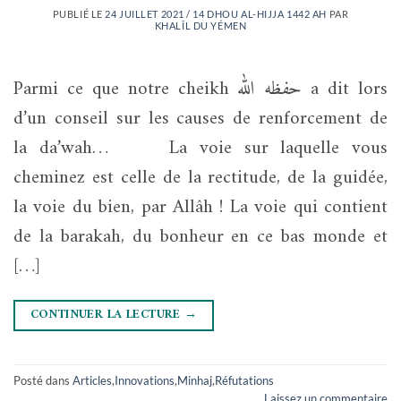
PUBLIÉ LE
24 JUILLET 2021 / 14 DHOU AL-HIJJA 1442 AH
PAR
KHALÎL DU YÉMEN
Parmi ce que notre cheikh حفظه الله a dit lors
d’un conseil sur les causes de renforcement de
la da’wah… La voie sur laquelle vous
cheminez est celle de la rectitude, de la guidée,
la voie du bien, par Allâh ! La voie qui contient
de la barakah, du bonheur en ce bas monde et
[…]
CONTINUER LA LECTURE
→
Posté dans
Articles
,
Innovations
,
Minhaj
,
Réfutations
Laissez un commentaire