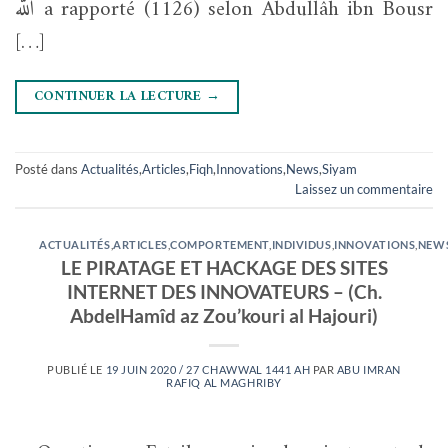
الله a rapporté (1126) selon Abdullâh ibn Bousr
[…]
CONTINUER LA LECTURE
→
Posté dans
Actualités
,
Articles
,
Fiqh
,
Innovations
,
News
,
Siyam
Laissez un commentaire
ACTUALITÉS
,
ARTICLES
,
COMPORTEMENT
,
INDIVIDUS
,
INNOVATIONS
,
NEW
LE PIRATAGE ET HACKAGE DES SITES
INTERNET DES INNOVATEURS – (Ch.
AbdelHamîd az Zou’kouri al Hajouri)
PUBLIÉ LE
19 JUIN 2020 / 27 CHAWWAL 1441 AH
PAR
ABU IMRAN
RAFIQ AL MAGHRIBY