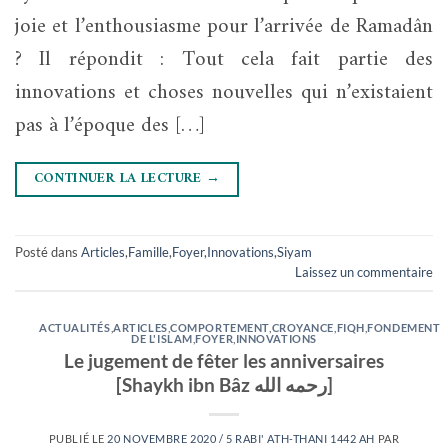
joie et l’enthousiasme pour l’arrivée de Ramadân
? Il répondit : Tout cela fait partie des
innovations et choses nouvelles qui n’existaient
pas à l’époque des […]
CONTINUER LA LECTURE
→
Posté dans
Articles
,
Famille
,
Foyer
,
Innovations
,
Siyam
Laissez un commentaire
ACTUALITÉS
,
ARTICLES
,
COMPORTEMENT
,
CROYANCE
,
FIQH
,
FONDEMENT
DE L'ISLAM
,
FOYER
,
INNOVATIONS
Le jugement de fêter les anniversaires
[Shaykh ibn Bâz رحمه الله]
PUBLIÉ LE
20 NOVEMBRE 2020 / 5 RABI' ATH-THANI 1442 AH
PAR