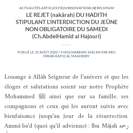
ACTUALITÉS
,
ARTICLES
,
FIQH
,
INNOVATIONS
,
NEWS
,
SIYAM
LE REJET (nakârah) DU HADITH
STIPULANT L’INTERDICTION DU JEÛNE
NON OBLIGATOIRE DU SAMEDI
(Ch.AbdelHamîd al Hajouri)
PUBLIÉ LE
23 AOÛT 2020 / 4 MOUHARRAM 1442 AH
PAR
ABU
IMRAN RAFIQ AL MAGHRIBY
Louange à Allâh Seigneur de l’univers et que les
éloges et salutations soient sur notre Prophète
Mohammed ﷺ ainsi que sur sa famille, ses
compagnons et ceux qui les auront suivis avec
bienfaisance jusqu’au jour de la résurrection.
Ammâ ba’d (quoi qu’il advienne) : Ibn Mâjah رحمه