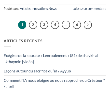
Posté dans
Articles
,
Innovations
,
News
Laissez un commentaire
1
2
3
4
…
6
ARTICLES RÉCENTS
Exégèse de la sourate « L’enroulement » (81) de chaykh al
‘Uthaymin [vidéo]
Leçons autour du sacrifice du ‘id / Ayyub
Comment l’IA nous éloigne ou nous rapproche du Créateur ?
/ Jibril