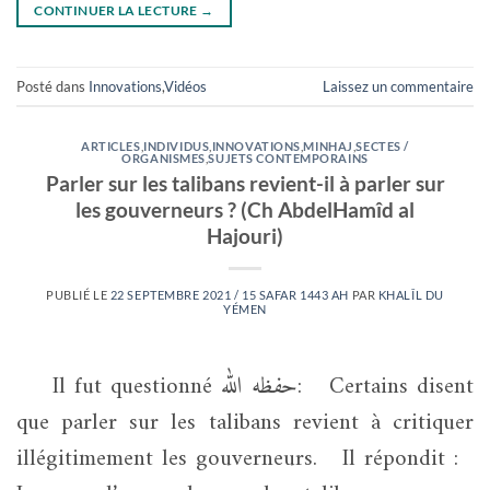
CONTINUER LA LECTURE
→
Posté dans
Innovations
,
Vidéos
Laissez un commentaire
ARTICLES
,
INDIVIDUS
,
INNOVATIONS
,
MINHAJ
,
SECTES /
ORGANISMES
,
SUJETS CONTEMPORAINS
Parler sur les talibans revient-il à parler sur
les gouverneurs ? (Ch AbdelHamîd al
Hajouri)
PUBLIÉ LE
22 SEPTEMBRE 2021 / 15 SAFAR 1443 AH
PAR
KHALÎL DU
YÉMEN
Il fut questionné حفظه الله: Certains disent
que parler sur les talibans revient à critiquer
illégitimement les gouverneurs. Il répondit :