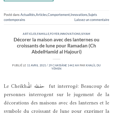
Posté dans
Actualités
,
Articles
,
Comportement
,
Innovations
,
Sujets
contemporains
Laissez un commentaire
ARTICLES
,
FAMILLE
,
FOYER
,
INNOVATIONS
,
SIYAM
Décorer la maison avec des lanternes ou
croissants de lune pour Ramadan (Ch
AbdelHamîd al Hajouri)
PUBLIÉ LE
11 AVRIL 2021 / 29 CHA'BÂNE 1442 AH
PAR
KHALÎL DU
YÉMEN
Le Cheikhحفظه الله fut interrogé: Beaucoup de
personnes interrogent sur le jugement de la
décorations des maisons avec des lanternes et le
symbole du croissant de lune pour exprimer la