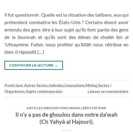
Il fut questionné : Quelle est la situation des talibans, eux qui
prétendent combattre les États-Unis ? Certains disent avoir
entendu des gens dire à leur sujet qu’ils font partie des gens
de la Sounnah et qu’ils sont des élèves de cheikh ibn al
‘Uthaymine. Faites nous profiter qu’Allâh vous rétribue en
bien. Il répondit […]
CONTINUER LA LECTURE
→
Posté dans
Autres Sectes
,
Individus
,
Innovations
,
Minhaj
,
Sectes /
Organismes
,
Sujets contemporains
Laissez un commentaire
ARTICLES
,
INNOVATIONS
,
MINHAJ
,
RÉFUTATIONS
Il n’y a pas de ghoulou dans notre da’wah
(Ch Yahyâ al Hajouri).