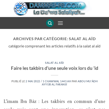
Passer
au
contenu
ARCHIVES PAR CATÉGORIE:
SALAT AL AÏD
catégorie comprenant les articles relatifs à la salat al aïd
SALAT AL AÏD
Faire les takbirs d’une seule voix lors du ‘id
PUBLIÉ LE
2 MAI 2022 / 1 CHAWWAL 1443 AH
PAR
ABOU MU'ÂDH
AYYÛB AL FARANSÎ
L’imam Ibn Bâz : Les takbirs en commun d’une