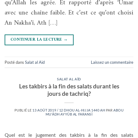
qu’Allah les agrée. Et rapporté d’après ‘Umar
avec une chaîne faible. Et c’est ce qu’ont choisi
An Nakha’î, Ath […]
CONTINUER LA LECTURE
→
Posté dans
Salat al Aïd
Laissez un commentaire
SALAT AL AÏD
Les takbirs à la fin des salats durant les
jours de tachriq?
PUBLIÉ LE
13 AOÛT 2019 / 12 DHOU AL-HIJJA 1440 AH
PAR
ABOU
MU'ÂDH AYYÛB AL FARANSÎ
Quel est le jugement des takbirs à la fin des salats