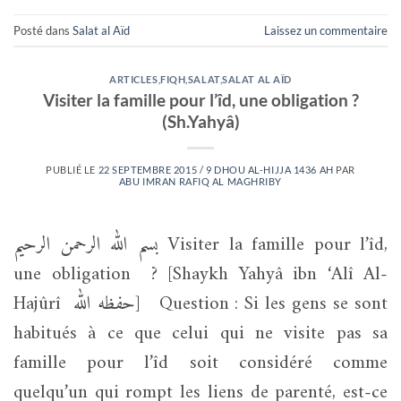
Posté dans
Salat al Aïd
Laissez un commentaire
ARTICLES
,
FIQH
,
SALAT
,
SALAT AL AÏD
Visiter la famille pour l’îd, une obligation ?
(Sh.Yahyâ)
PUBLIÉ LE
22 SEPTEMBRE 2015 / 9 DHOU AL-HIJJA 1436 AH
PAR
ABU IMRAN RAFIQ AL MAGHRIBY
بسم الله الرحمن الرحيم Visiter la famille pour l’îd,
une obligation ? [Shaykh Yahyâ ibn ‘Alî Al-
Hajûrî حفظه الله] Question : Si les gens se sont
habitués à ce que celui qui ne visite pas sa
famille pour l’îd soit considéré comme
quelqu’un qui rompt les liens de parenté, est-ce