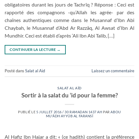
obligatoires durant les jours de Tachrîq ? Réponse : Ceci est
rapporté des compagnons -qu’Allah les agrée- par des
chaînes authentiques comme dans le Musannaf d’Ibn Abi
Chaybah, le Musannaf d’Abd Ar Razzâq, Al Awsat d’Ibn Al
Mundhir. Ceci est établi d’après ‘Ali Ibn Abi Talib, […]
CONTINUER LA LECTURE
→
Posté dans
Salat al Aïd
Laissez un commentaire
SALAT AL AÏD
Sortir à la salat du ‘id pour la femme?
PUBLIÉ LE
5 JUILLET 2016 / 30 RAMADAN 1437 AH
PAR
ABOU
MU'ÂDH AYYÛB AL FARANSÎ
Al Hafiz Ibn Hajar a dit: « (ce hadith) contient la préférence