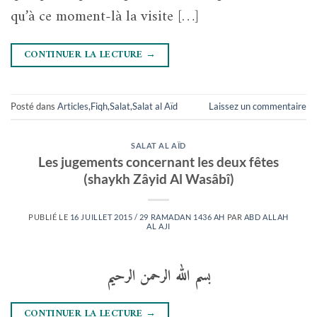
qu’à ce moment-là la visite […]
CONTINUER LA LECTURE
→
Posté dans
Articles
,
Fiqh
,
Salat
,
Salat al Aïd
Laissez un commentaire
SALAT AL AÏD
Les jugements concernant les deux fêtes
(shaykh Zâyid Al Wasâbî)
PUBLIÉ LE
16 JUILLET 2015 / 29 RAMADAN 1436 AH
PAR
ABD ALLAH
AL AJI
بسم الله الرحمن الرحيم
CONTINUER LA LECTURE
→