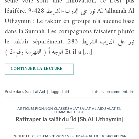
seule voie sont une innovation, ce n’est pas
légiféré. نور على الدرب-الشريط 428-9 Al ‘allamah Al
Uthaymin : Le takbir en groupe n’a aucune base
dans la Sunnah. Les compagnons faisaient plutôt
le takbir séparément. نور على الدرب-الشريط 283
الوجه أ ( الفهرسة رقم-2 ) Et il a […]
CONTINUER LA LECTURE
→
Posté dans
Salat al Aïd
|
Tagged
aid
Laissez un commentaire
ARTICLES
,
FIQH
,
NON CLASSÉ
,
SALAT
,
SALAT AL AÏD
,
SALAT EN
COMMUN ET SEUL
Rattraper la salât du ‘Îd [Sh.Al ‘Uthaymîn]
PUBLIÉ LE
31 DÉCEMBRE 2019 / 5 JOUMADA AL-OULA 1441 AH
PAR