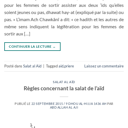
pour les femmes de sortir assister aux deux ‘ids qu’elles
soient jeunes ou pas, dhawat hay-at (expliqué par la suite) ou
pas. » L’imam Ach Chawkânî a dit: « ce hadith et les autres de
même sens indiquent la légifération pour les femmes de
sortir aux […]
CONTINUER LA LECTURE
→
Posté dans
Salat al Aïd
|
Tagged
aid
,
priere
Laissez un commentaire
SALAT AL AÏD
Règles concernant la salat de l’aïd
PUBLIÉ LE
22 SEPTEMBRE 2015 / 9 DHOU AL-HIJJA 1436 AH
PAR
ABD ALLAH AL AJI