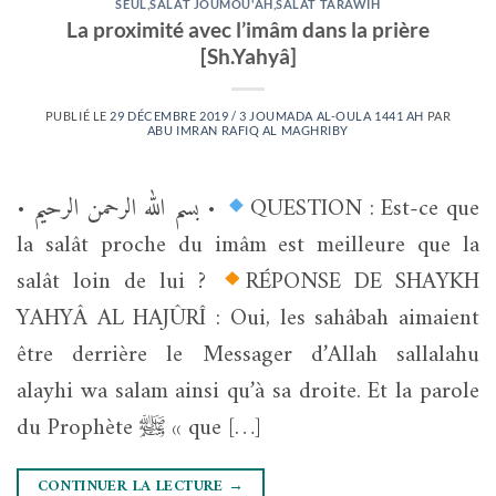
SEUL
,
SALAT JOUMOU'AH
,
SALAT TARÂWÎH
La proximité avec l’imâm dans la prière
[Sh.Yahyâ]
PUBLIÉ LE
29 DÉCEMBRE 2019 / 3 JOUMADA AL-OULA 1441 AH
PAR
ABU IMRAN RAFIQ AL MAGHRIBY
• بسم الله الرحمن الرحيم •
QUESTION : Est-ce que
la salât proche du imâm est meilleure que la
salât loin de lui ?
RÉPONSE DE SHAYKH
YAHYÂ AL HAJÛRÎ : Oui, les sahâbah aimaient
être derrière le Messager d’Allah sallalahu
alayhi wa salam ainsi qu’à sa droite. Et la parole
du Prophète ﷺ « que […]
CONTINUER LA LECTURE
→