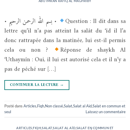
ABU IMRAN RAFIQ AL MAGHRIBY
• بسم الله الرحمن الرحيم •
Question : Il dit dans sa
lettre qu’il n’a pas atteint la salât du ‘îd il l’a
donc rattrapée dans la matinée, lui est-il permis
cela ou non ?
Réponse de shaykh Al
‘Uthaymîn : Oui, il lui est autorisé cela et il n’y a
pas de péché sur […]
CONTINUER LA LECTURE
→
Posté dans
Articles
,
Fiqh
,
Non classé
,
Salat
,
Salat al Aïd
,
Salat en commun et
seul
Laissez un commentaire
ARTICLES
,
FIQH
,
SALAT
,
SALAT AL AÏD
,
SALAT EN COMMUN ET