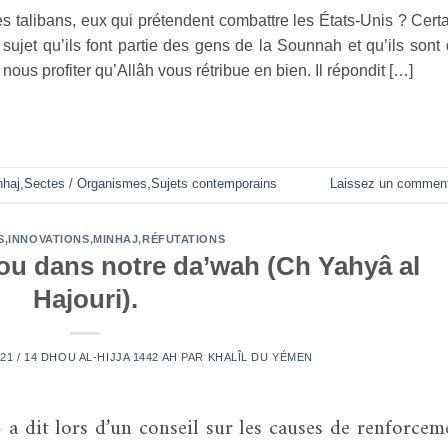
 des talibans, eux qui prétendent combattre les États-Unis ? Cert
sujet qu’ils font partie des gens de la Sounnah et qu’ils sont
nous profiter qu’Allâh vous rétribue en bien. Il répondit […]
nhaj
,
Sectes / Organismes
,
Sujets contemporains
Laissez un comment
S
,
INNOVATIONS
,
MINHAJ
,
RÉFUTATIONS
lou dans notre da’wah (Ch Yahyâ al
Hajouri).
21 / 14 DHOU AL-HIJJA 1442 AH
PAR
KHALÎL DU YÉMEN