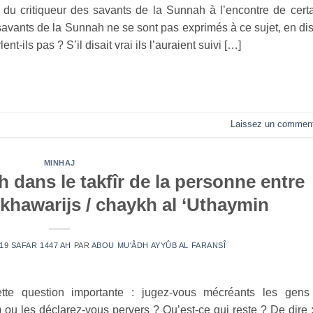
s du critiqueur des savants de la Sunnah à l’encontre de cert
savants de la Sunnah ne se sont pas exprimés à ce sujet, en di
nt-ils pas ? S’il disait vrai ils l’auraient suivi […]
Laissez un comment
MINHAJ
 dans le takfîr de la personne entre
s khawarijs / chaykh al ‘Uthaymin
 19 SAFAR 1447 AH
PAR
ABOU MU'ÂDH AYYÛB AL FARANSÎ
tte question importante : jugez-vous mécréants les gens
ah) ou les déclarez-vous pervers ? Qu’est-ce qui reste ? De dire 