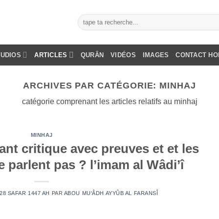
AUDIOS
ARTICLES
QURÂN
VIDÉOS
IMAGES
CONTACT H
ARCHIVES PAR CATÉGORIE:
MINHAJ
catégorie comprenant les articles relatifs au minhaj
MINHAJ
nt critique avec preuves et et les
e parlent pas ? l’imam al Wâdi’î
 28 SAFAR 1447 AH
PAR
ABOU MU'ÂDH AYYÛB AL FARANSÎ