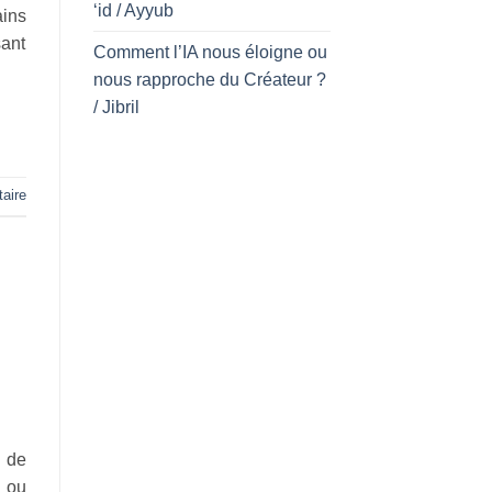
‘id / Ayyub
ains
sant
Comment l’IA nous éloigne ou
nous rapproche du Créateur ?
/ Jibril
aire
 de
: ou