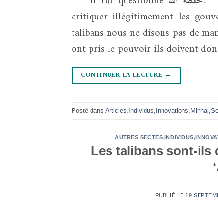
Il fut questionné حفظه الله: Certains disent que parler sur les talibans revient à
critiquer illégitimement les go
talibans nous ne disons pas de mani
ont pris le pouvoir ils doivent don
CONTINUER LA LECTURE
→
Posté dans
Articles
,
Individus
,
Innovations
,
Minhaj
,
Se
AUTRES SECTES
,
INDIVIDUS
,
INNOVA
Les talibans sont-il
PUBLIÉ LE
19 SEPTEMB