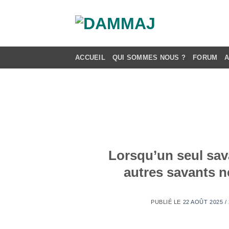
Passer
au
contenu
ACCUEIL
QUI SOMMES NOUS ?
FORUM
Lorsqu’un seul sava
autres savants n
PUBLIÉ LE
22 AOÛT 2025 /