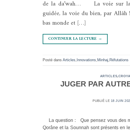
de la da’wah… La voie sur laque
guidée, la voie du bien, par Allâh
bas monde et […]
CONTINUER LA LECTURE
→
Posté dans
Articles
,
Innovations
,
Minhaj
,
Réfutations
ARTICLES
,
CROY
JUGER PAR AUTRE 
PUBLIÉ LE
18 JUIN 20
La question : Que pensez vous des mous
Qorâne et la Sounnah sont présents en 