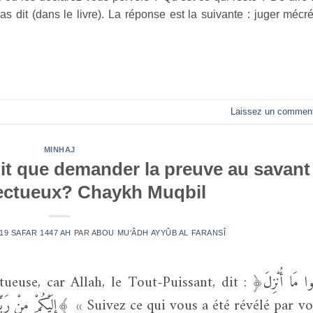
s dit (dans le livre). La réponse est la suivante : juger mécr
Laissez un comment
MINHAJ
dit que demander la preuve au savant
pectueux? Chaykh Muqbil
 19 SAFAR 1447 AH
PAR
ABOU MU'ÂDH AYYÛB AL FARANSÎ
r Allah, le Tout-Puissant, dit : ﴿اتَّبِعُوا مَا أُنْزِلَ
ui vous a été révélé par votre