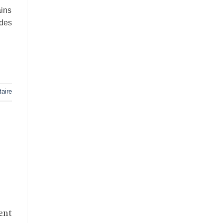
ains
 des
aire