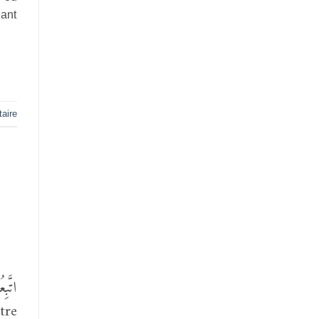
éant
aire