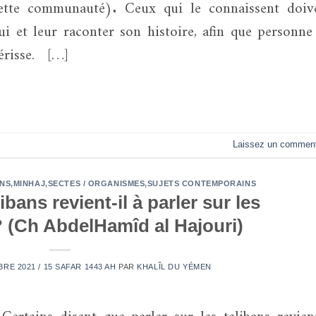
ette communauté). Ceux qui le connaissent doiv
ui et leur raconter son histoire, afin que personne
érisse. […]
Laissez un comment
ONS
,
MINHAJ
,
SECTES / ORGANISMES
,
SUJETS CONTEMPORAINS
libans revient-il à parler sur les
 (Ch AbdelHamîd al Hajouri)
RE 2021 / 15 SAFAR 1443 AH
PAR
KHALÎL DU YÉMEN