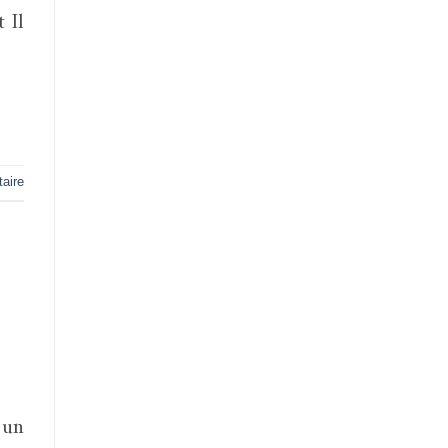
 Il
aire