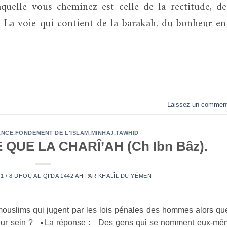
lle vous cheminez est celle de la rectitude, de
 ! La voie qui contient de la barakah, du bonheur en
Laissez un comment
ANCE
,
FONDEMENT DE L'ISLAM
,
MINHAJ
,
TAWHID
QUE LA CHARÎ’AH (Ch Ibn Bâz).
21 / 8 DHOU AL-QI'DA 1442 AH
PAR
KHALÎL DU YÉMEN
lims qui jugent par les lois pénales des hommes alors que
leur sein ? ▪️La réponse : Des gens qui se nomment eux-mê