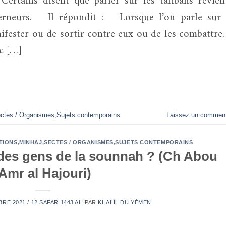
uverneurs. Il répondit : Lorsque l’on parle sur 
fester ou de sortir contre eux ou de les combattre. 
c […]
ctes / Organismes
,
Sujets contemporains
Laissez un comment
TIONS
,
MINHAJ
,
SECTES / ORGANISMES
,
SUJETS CONTEMPORAINS
s des gens de la sounnah ? (Ch Abou
‘Amr al Hajouri)
RE 2021 / 12 SAFAR 1443 AH
PAR
KHALÎL DU YÉMEN