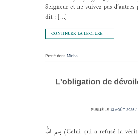
Seigneur et ne suivez pas d’autres 
dit : […]
CONTINUER LA LECTURE
→
Posté dans
Minhaj
L’obligation de dévoil
PUBLIÉ LE
13 AOÛT 2025 /
بسم الله (Celui qui a refusé la vérité et a divergé avec les pieux qui l’ont précédé est un