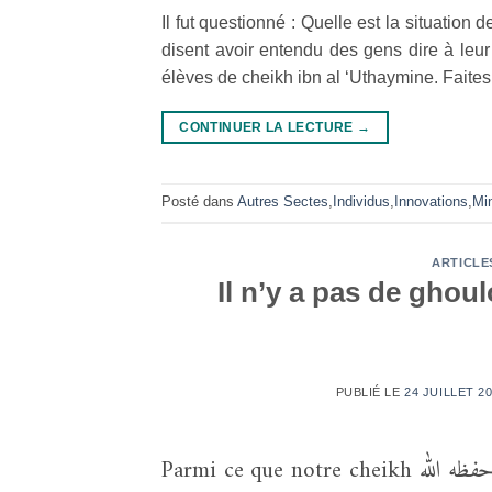
Il fut questionné : Quelle est la situation
disent avoir entendu des gens dire à leur 
élèves de cheikh ibn al ‘Uthaymine. Faites 
CONTINUER LA LECTURE
→
Posté dans
Autres Sectes
,
Individus
,
Innovations
,
Mi
ARTICLE
Il n’y a pas de ghou
PUBLIÉ LE
24 JUILLET 20
Parmi ce que notre cheikh حفظه الله a dit lors d’un conseil sur les causes de renforcement