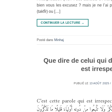
bien vous les excusez ? mais je ne l’ai pa
(takfîr) ou […]
CONTINUER LA LECTURE
→
Posté dans
Minhaj
Que dire de celui qui 
est irres
PUBLIÉ LE
13 AOÛT 2025 /
C’est cette parole qui est irrespectueuse, ca
إِلَيْكُمْ مِنْ رَبِّكُمْ وَلَا تَتَّبِعُوا مِنْ دُونِهِ أَوْلِيَاءَ قَلِيلًا مَا تَذَكَّرُونَ﴾ « Suivez ce q