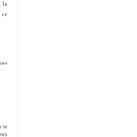
 la
 ce
aire
 le
mes