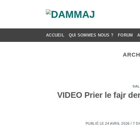
Passer
au
contenu
ACCUEIL
QUI SOMMES NOUS ?
FORUM
ARCH
SAL
VIDEO Prier le fajr de
PUBLIÉ LE
24 AVRIL 2026 / 7 