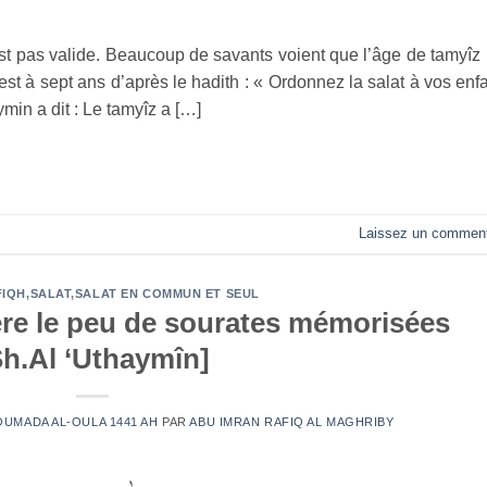
est pas valide. Beaucoup de savants voient que l’âge de tamyîz (l
nt est à sept ans d’après le hadith : « Ordonnez la salat à vos enf
ymin a dit : Le tamyîz a […]
Laissez un comment
FIQH
,
SALAT
,
SALAT EN COMMUN ET SEUL
ère le peu de sourates mémorisées
Sh.Al ‘Uthaymîn]
JOUMADA AL-OULA 1441 AH
PAR
ABU IMRAN RAFIQ AL MAGHRIBY