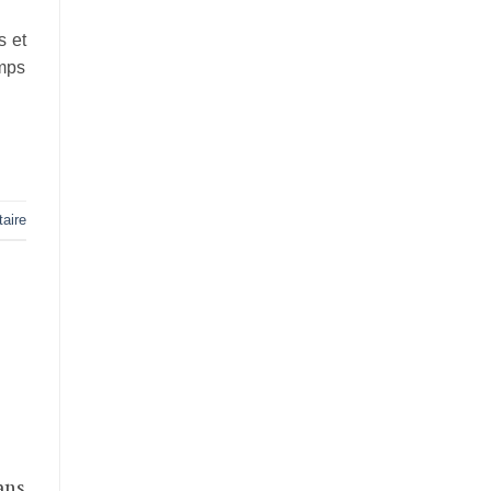
s et
emps
aire
ans