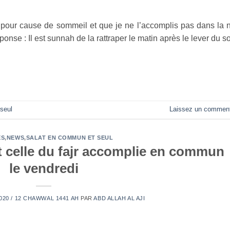
r pour cause de sommeil et que je ne l’accomplis pas dans la n
onse : Il est sunnah de la rattraper le matin après le lever du so
seul
Laissez un comment
ES
,
NEWS
,
SALAT EN COMMUN ET SEUL
st celle du fajr accomplie en commun
le vendredi
2020 / 12 CHAWWAL 1441 AH
PAR
ABD ALLAH AL AJI