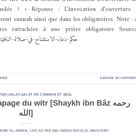
ndée ? • Réponse : L’invocation d’ouverture 
sont sunnah ainsi que dans les obligatoires. Note : 
ires rattachées à une prière obligatoire Sourc
https://binbaz.org.sa/fatwas/1431/حكم-دعاء-الاستفتاح-في-صلاة-النافلة
seul
Laissez un comment
FIQH
,
SALAT
,
SALAT EN COMMUN ET SEUL
age du witr [Shaykh ibn Bâz رحمه
الله]
 RABI' AL-AWWAL 1442 AH
PAR
ABU IMRAN RAFIQ AL MAGHRIBY