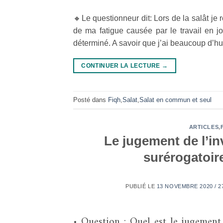
🔸Le questionneur dit: Lors de la salât 
de ma fatigue causée par le travail en j
déterminé. A savoir que j’ai beaucoup d’hu
CONTINUER LA LECTURE
→
Posté dans
Fiqh
,
Salat
,
Salat en commun et seul
ARTICLES
,
Le jugement de l’in
PUBLIÉ LE
13 NOVEMBRE 2020 / 2
• Question : Quel est le jugement d