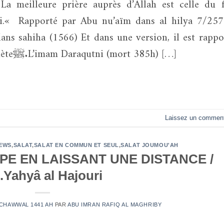
.« Rapporté par Abu nu’aïm dans al hilya 7/257
ans sahiha (1566) Et dans une version, il est rappo
que ces propos sont ceux du prophèteﷺ.L’imam Daraqutni (mort 385h) […]
Laissez un comment
EWS
,
SALAT
,
SALAT EN COMMUN ET SEUL
,
SALAT JOUMOU'AH
PE EN LAISSANT UNE DISTANCE /
.Yahyâ al Hajouri
5 CHAWWAL 1441 AH
PAR
ABU IMRAN RAFIQ AL MAGHRIBY