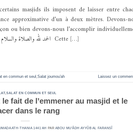
ertains masjids ils imposent de laisser entre cha
tance approximative d’un à deux mètres. Devons-n
façon ou bien devons-nous l’accomplir individuellem
? • Réponse : : الحمد لله والصلاة والسلام على رسول الله ﷺ أما بعد Cette […]
at en commun et seul
,
Salat joumou'ah
Laissez un comment
LAT
,
SALAT EN COMMUN ET SEUL
t le fait de l’emmener au masjid et le
acer dans le rang
OUMADA ATH-THANIA 1441 AH
PAR
ABOU MU'ÂDH AYYÛB AL FARANSÎ