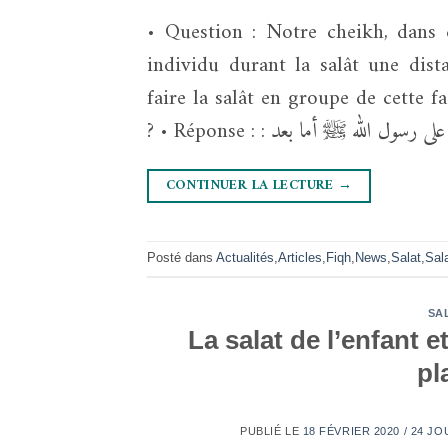
• Question : Notre cheikh, dans c
individu durant la salât une dis
faire la salât en groupe de cette 
CONTINUER LA LECTURE
→
Posté dans
Actualités
,
Articles
,
Fiqh
,
News
,
Salat
,
Sal
SA
La salat de l’enfant e
pl
PUBLIÉ LE
18 FÉVRIER 2020 / 24 J