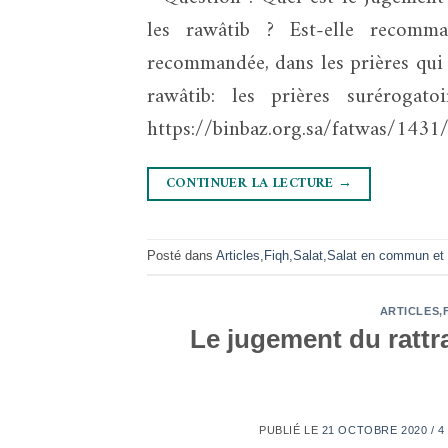
les rawâtib ? Est-elle recomma
recommandée, dans les prières qui 
rawâtib: les prières surérogato
CONTINUER LA LECTURE
→
Posté dans
Articles
,
Fiqh
,
Salat
,
Salat en commun et 
ARTICLES
,
Le jugement du rattrap
PUBLIÉ LE
21 OCTOBRE 2020 / 4