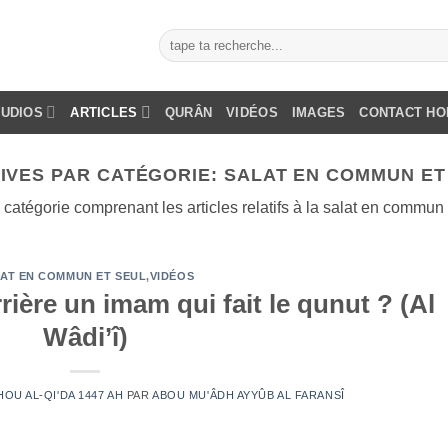
AUDIOS
ARTICLES
QURÂN
VIDÉOS
IMAGES
CONTACT H
IVES PAR CATÉGORIE:
SALAT EN COMMUN ET
catégorie comprenant les articles relatifs à la salat en commun
AT EN COMMUN ET SEUL
,
VIDÉOS
rrière un imam qui fait le qunut ? (Al
Wâdi’î)
DHOU AL-QI'DA 1447 AH
PAR
ABOU MU'ÂDH AYYÛB AL FARANSÎ