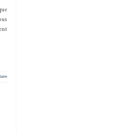
que
ous
ent
aire