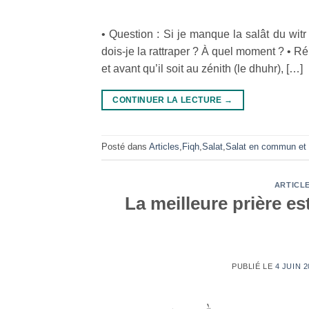
• Question : Si je manque la salât du wit
dois-je la rattraper ? À quel moment ? • Rép
et avant qu’il soit au zénith (le dhuhr), […]
CONTINUER LA LECTURE
→
Posté dans
Articles
,
Fiqh
,
Salat
,
Salat en commun et 
ARTICL
La meilleure prière e
PUBLIÉ LE
4 JUIN 