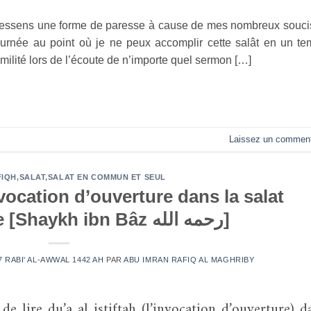
je ressens une forme de paresse à cause de mes nombreux souci
ournée au point où je ne peux accomplir cette salât en un t
milité lors de l’écoute de n’importe quel sermon […]
Laissez un comment
FIQH
,
SALAT
,
SALAT EN COMMUN ET SEUL
vocation d’ouverture dans la salat
surérogatoire [Shaykh ibn Bâz رحمه الله]
7 RABI' AL-AWWAL 1442 AH
PAR
ABU IMRAN RAFIQ AL MAGHRIBY
e lire du’a al istiftah (l’invocation d’ouverture) d