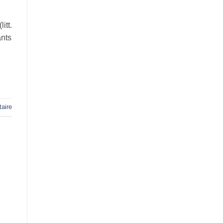
itt.
ants
aire