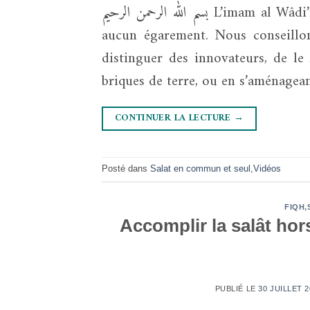
بسم الله الرحمن الرحيم L’imam al Wâdi’î a dit: « Louange à Allah, les preuves ne comportent
aucun égarement. Nous conseillon
distinguer des innovateurs, de le 
briques de terre, ou en s’aménagea
CONTINUER LA LECTURE
→
Posté dans
Salat en commun et seul
,
Vidéos
FIQH
,
Accomplir la salât hor
PUBLIÉ LE
30 JUILLET 