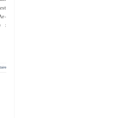
est
Ar-
e :
aire