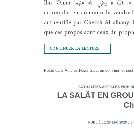
Ibn ‘Omar رضي الله عنهما a dit :« La meilleure prière auprès d’Allah est celle du fajr
accomplie en commun le vendredi
authentifié par Cheikh Al albany d
CONTINUER LA LECTURE
→
Posté dans
Articles
,
News
,
Salat en commun et seul
ACTUALITÉS
,
ARTICLES
,
FIQH
,
N
LA SALÂT EN GROU
Ch
PUBLIÉ LE
28 MAI 2020 / 