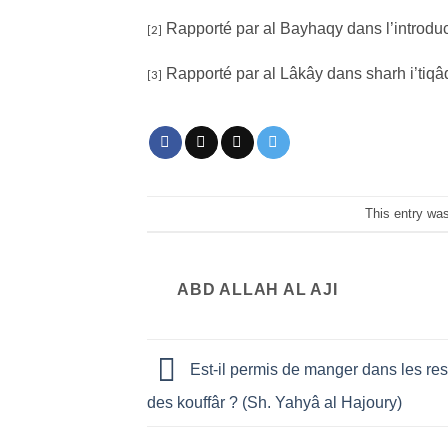
Rapporté par al Bayhaqy dans l’introdu
[2]
Rapporté par al Lâkây dans sharh i’tiqâ
[3]
This entry wa
ABD ALLAH AL AJI
Est-il permis de manger dans les res
des kouffâr ? (Sh. Yahyâ al Hajoury)