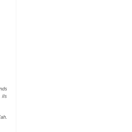
ands
 ils
’ah.