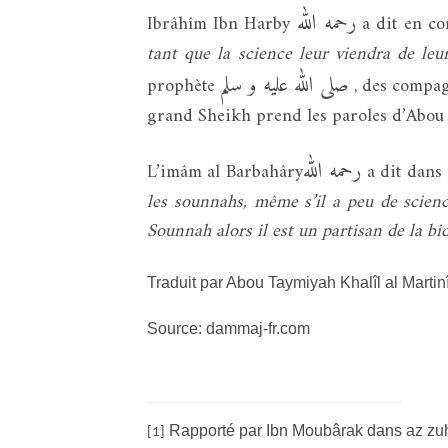
رحمه الله
Ibrâhîm Ibn Harby
a dit en co
tant que la science leur viendra de leu
صلى الله عليه و سلم
prophète
, des compa
grand Sheikh prend les paroles d’Abou Han
رحمه الله
L’imâm al Barbahâry
a dit dans 
les sounnahs, même s’il a peu de science
Sounnah alors il est un partisan de la bi
Traduit par Abou Taymiyah Khalîl al Martin
Source: dammaj-fr.com
Rapporté par Ibn Moubârak dans az zuh
[1]