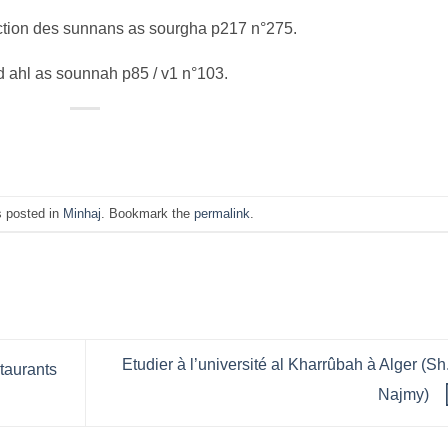
ction des sunnans as sourgha p217 n°275.
d ahl as sounnah p85 / v1 n°103.
s posted in
Minhaj
. Bookmark the
permalink
.
Etudier à l’université al Kharrûbah à Alger (Sh
taurants
Najmy)