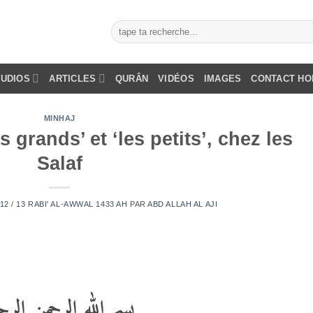
AUDIOS
ARTICLES
QURÂN
VIDÉOS
IMAGES
CONTACT H
MINHAJ
s grands’ et ‘les petits’, chez les
Salaf
12 / 13 RABI' AL-AWWAL 1433 AH
PAR
ABD ALLAH AL AJI
بسم الله الرحمن الرح