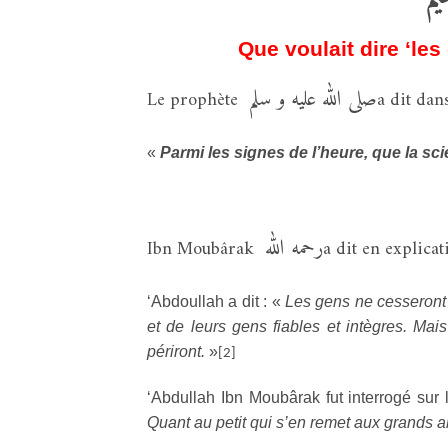
Que voulait dire ‘les 
صلى الله عليه و سلم
Le prophète
a dit dan
«
Parmi les signes de l’heure, que la sc
رحمه الله
Ibn Moubârak
a dit en explicat
‘Abdoullah a dit : «
Les gens ne cesseront d
et de leurs gens fiables et intègres. Mais
périront.
»
[2]
‘Abdullah Ibn Moubârak fut interrogé sur l
Quant au petit qui s’en remet aux grands al