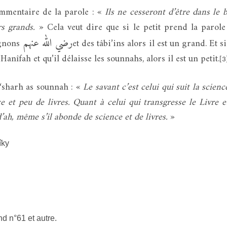
mmentaire de la parole : «
Ils ne cesseront d’être dans le 
rs grands.
» Cela veut dire que si le petit prend la parol
رضي الله عنهم
gnons
et des tâbi’ins alors il est un grand. Et s
îfah et qu’il délaisse les sounnahs, alors il est un petit.
[3
‘sharh as sounnah : «
Le savant c’est celui qui suit la scienc
 et peu de livres. Quant à celui qui transgresse le Livre e
d’ah, même s’il abonde de science et de livres.
»
îky
d n°61 et autre.