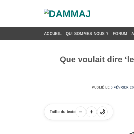
Passer
au
contenu
ACCUEIL
QUI SOMMES NOUS ?
FORUM
Que voulait dire ‘le
PUBLIÉ LE
5 FÉVRIER 20
−
+
🌙
Taille du texte
يم