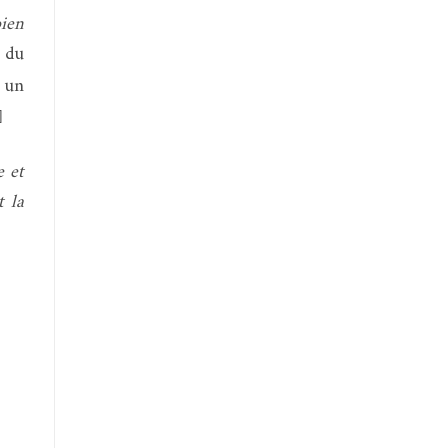
bien
e du
i un
]
e et
t la