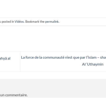
s posted in
Vidéos
. Bookmark the
permalink
.
La force de la communauté n’est que par l’Islam – sh
ahyâ al
Al ‘Uthaymin
 un commentaire.