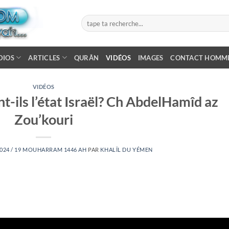
DIOS
ARTICLES
QURÂN
VIDÉOS
IMAGES
CONTACT HOMM
VIDÉOS
t-ils l’état Israël? Ch AbdelHamîd az
Zou’kouri
2024 / 19 MOUHARRAM 1446 AH
PAR
KHALÎL DU YÉMEN