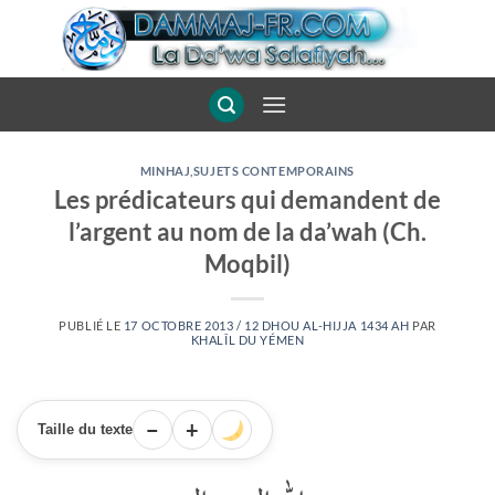
Passer
au
contenu
MINHAJ
,
SUJETS CONTEMPORAINS
Les prédicateurs qui demandent de
l’argent au nom de la da’wah (Ch.
Moqbil)
PUBLIÉ LE
17 OCTOBRE 2013 / 12 DHOU AL-HIJJA 1434 AH
PAR
KHALÎL DU YÉMEN
−
+
Taille du texte