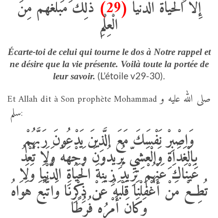
ذَلِكَ مَبْلَغُهُمْ مِنَ
(29)
إِلَّا الْحَيَاةَ الدُّنْيَا
الْعِلْمِ
Écarte-toi de celui qui tourne le dos à Notre rappel et
ne désire que la vie présente. Voilà toute la portée de
(L’étoile v29-30).
leur savoir.
صلى الله عليه و
Et Allah dit à Son prophète Mohammad
سلم
:
وَاصْبِرْ نَفْسَكَ مَعَ الَّذِينَ يَدْعُونَ رَبَّهُمْ
بِالْغَدَاةِ وَالْعَشِيِّ يُرِيدُونَ وَجْهَهُ وَلَا تَعْدُ
عَيْنَاكَ عَنْهُمْ تُرِيدُ زِينَةَ الْحَيَاةِ الدُّنْيَا وَلَا
تُطِعْ مَنْ أَغْفَلْنَا قَلْبَهُ عَنْ ذِكْرِنَا وَاتَّبَعَ هَوَاهُ
وَكَانَ أَمْرُهُ فُرُطًا