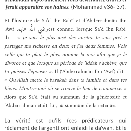
(Mohammad v36- 37).
ferait apparaitre vos haines.
Et l’histoire de Sa’d Ibn Rabî’ et d‘Abderrahmân Ibn
رضي الله عنهما
‘Awf
est connue, lorsque Sa’d Ibn Rabî’
dit : «
Je suis le plus aisé des ansârs. Je suis prêt à
partager ma richesse en deux et j’ai deux femmes. Vois
celle qui te plait le plus, nomme-la moi afin que je la
divorce et que lorsque sa période de ‘iddah s’achève, que
tu puisses l’épouser
». Il (‘Abderrahmân Ibn ‘Awf) dit :
«
Qu’Allah mette la barakah dans ta famille et dans tes
biens. Montre-moi où se trouve le lieu de commerce.
»
Alors que Sa’d était au summum de la générosité et
‘Abderrahmân était, lui, au summum de la retenue.
La vérité est qu’ils (ces prédicateurs qui
réclament de l’argent) ont enlaidi la da’wah. Et le