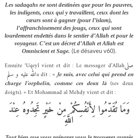
Les sadaqahs ne sont destinées que pour les pauvres,
les indigents, ceux qui y travaillent, ceux dont les
cœurs sont à gagner (pour l’islam),
l’affranchissement des jougs, ceux qui sont
lourdement endettés dans le sentier d’Allah et pour le
voyageur. C’est un décret d’Allah et Allah est
(Le désaveu v60).
Omniscient et Sage.
صلى
Ensuite ‘Uqeyl vient et dit : Le messager d’Allah
الله عليه و سلم
a dit : «
Je suis, avec celui qui prend en
charge l’orphelin, comme ces deux là
(ses deux
doigts). » Et Mohammad al Mehdy vient et dit :
وَمَا تُقَدِّمُوا لِأَنْفُسِكُمْ مِنْ خَيْرٍ تَجِدُوهُ عِنْدَ
اللَّهِ
Tout bien que vous préparez vous le trouverez auprès