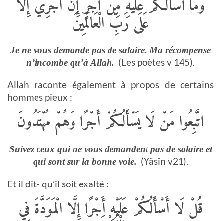
وَمَا أَسْأَلُكُمْ عَلَيْهِ مِنْ أَجْرٍ إِنْ أَجْرِيَ إِلَّا
عَلَى رَبِّ الْعَالَمِينَ
Je ne vous demande pas de salaire. Ma récompense
(Les poètes v 145).
n’incombe qu’à Allah.
Allah raconte également à propos de certains
hommes pieux :
اتَّبِعُوا مَنْ لَا يَسْأَلُكُمْ أَجْرًا وَهُمْ مُهْتَدُونَ
Suivez ceux qui ne vous demandent pas de salaire et
(Yâsîn v21).
qui sont sur la bonne voie.
Et il dit- qu’il soit exalté :
قُلْ لَا أَسْأَلُكُمْ عَلَيْهِ أَجْرًا إِلَّا الْمَوَدَّةَ فِي