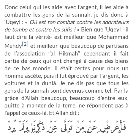
Donc celui qui les aide avec l’argent, il les aide à
combattre les gens de la sunnah, je dis donc à
‘Uqeyl : «
Où est ton combat contre les adorateurs
de tombe et contre les sûfis ?
» Bien que ‘Uqeyl –il
faut dire la vérité- est meilleur que Mohammad
[2]
Mehdy
et meilleur que beaucoup de partisans
de l’association ‘’al Hikmah’’ cependant il fait
partie de ceux qui ont changé à cause des biens
de ce bas monde. Il était certes pour nous un
homme ascète, puis il fut éprouvé par l’argent, les
voitures et la duniâ. Je ne dis pas que tous les
gens de la sunnah sont devenus comme tel. Par la
grâce d’Allah beaucoup, beaucoup d’entre eux,
quitte à manger de la terre, ne répondent pas à
l’appel ce ceux-là. Et Allah dit :
فَأَعْرِضْ عَنْ مَنْ تَوَلَّى عَنْ ذِكْرِنَا وَلَمْ يُرِدْ