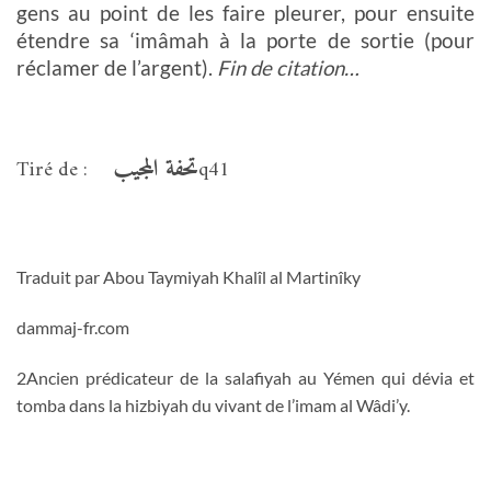
gens au point de les faire pleurer, pour ensuite
étendre sa ‘imâmah à la porte de sortie (pour
réclamer de l’argent).
Fin de citation…
تحفة المجيب
Tiré de :
q41
Traduit par Abou Taymiyah Khalîl al Martinîky
dammaj-fr.com
2Ancien prédicateur de la salafiyah au Yémen qui dévia et
tomba dans la hizbiyah du vivant de l’imam al Wâdi’y.