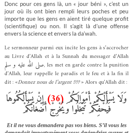
Donc pour ces gens là, un « jour béni », c’est un
jour où ils ont bien rempli leurs poches et peu
importe que les gens en aient tiré quelque profit
(scientifique) ou non. Il s’agit là d’une offense
envers la science et envers la da’wah.
Le sermonneur parmi eux incite les gens à s’accrocher
au Livre d’Allah et à la Sunnah du messager d’Allah
صلى الله عليه و سلم
, les met en garde contre la punition
d’Allah, leur rappelle le paradis et le feu et à la fin il
dit : «
Donnez nous de l’argent !???
» Alors qu’Allah dit :
إِنْ يَسْأَلْكُمُوهَا
(36)
وَلَا يَسْأَلْكُمْ أَمْوَالَكُمْ
فَيُحْفِكُمْ تَبْخَلُوا وَيُخْرِجْ أَضْغَانَكُمْ
Et il ne vous demandera pas vos biens. S’il vous les
demandait importunément vous deviendriez avares et