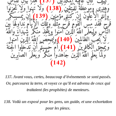
هَذَا بَيَانٌ لِلنَّاسِ
(137)
كَيْفَ كَانَ عَاقِبَةُ الْمُكَذِّبِينَ
وَلَا تَهِنُوا وَلَا تَحْزَنُوا
(138)
وَهُدًى وَمَوْعِظَةٌ لِلْمُتَّقِينَ
إِنْ يَمْسَسْكُمْ
(139)
وَأَنْتُمُ الْأَعْلَوْنَ إِنْ كُنْتُمْ مُؤْمِنِينَ
قَرْحٌ فَقَدْ مَسَّ الْقَوْمَ قَرْحٌ مِثْلُهُ وَتِلْكَ الْأَيَّامُ نُدَاوِلُهَا بَيْنَ
النَّاسِ وَلِيَعْلَمَ اللَّهُ الَّذِينَ آَمَنُوا وَيَتَّخِذَ مِنْكُمْ شُهَدَاءَ وَاللَّهُ
وَلِيُمَحِّصَ اللَّهُ الَّذِينَ آَمَنُوا
(140)
لَا يُحِبُّ الظَّالِمِينَ
أَمْ حَسِبْتُمْ أَنْ تَدْخُلُوا الْجَنَّةَ
(141)
وَيَمْحَقَ الْكَافِرِينَ
وَلَمَّا يَعْلَمِ اللَّهُ الَّذِينَ جَاهَدُوا مِنْكُمْ وَيَعْلَمَ الصَّابِرِينَ
(142)
137. Avant vous, certes, beaucoup d’événements se sont passés.
Or, parcourez la terre, et voyez ce qu’il est advenu de ceux qui
traitaient (les prophètes) de menteurs.
138. Voilà un exposé pour les gens, un guide, et une exhortation
pour les pieux.