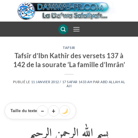
Passer
au
contenu
TAFSIR
Tafsîr d’Ibn Kathîr des versets 137 à
142 de la sourate ‘La famille d’Imrân’
PUBLIÉ LE
11 JANVIER 2012 / 17 SAFAR 1433 AH
PAR
ABD ALLAH AL
AJI
−
+
Taille du texte
بسم الله الرحمن
الرحيم