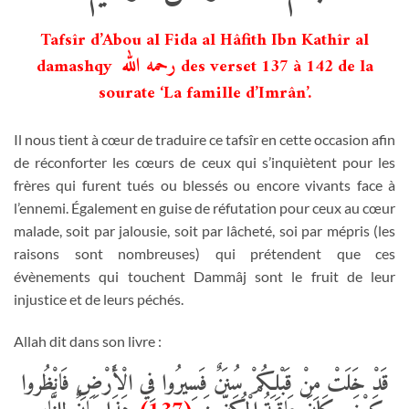
Tafsîr d’Abou al Fida al Hâfith Ibn Kathîr al
رحمه الله
damashqy
des verset 137 à 142 de la
sourate ‘La famille d’Imrân’.
Il nous tient à cœur de traduire ce tafsîr en cette occasion afin
de réconforter les cœurs de ceux qui s’inquiètent pour les
frères qui furent tués ou blessés ou encore vivants face à
l’ennemi. Également en guise de réfutation pour ceux au cœur
malade, soit par jalousie, soit par lâcheté, soi par mépris (les
raisons sont nombreuses) qui prétendent que ces
évènements qui touchent Dammâj sont le fruit de leur
injustice et de leurs péchés.
Allah dit dans son livre :
قَدْ خَلَتْ مِنْ قَبْلِكُمْ سُنَنٌ فَسِيرُوا فِي الْأَرْضِ فَانْظُروا