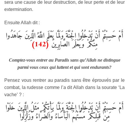
sera une cause de leur destruction, de leur perte et de leur
extermination.
Ensuite Allah dit :
أَمْ حَسِبْتُمْ أَنْ تَدْخُلُوا الْجَنَّةَ وَلَمَّا يَعْلَمِ اللَّهُ الَّذِينَ جَاهَدُوا
(142)
مِنْكُمْ وَيَعْلَمَ الصَّابِرِينَ
Comptez-vous entrer au Paradis sans qu’Allah ne distingue
parmi vous ceux qui luttent et qui sont endurants?
Pensez vous rentrer au paradis sans être éprouvés par le
combat, la rudesse comme l’a dit Allah dans la sourate ‘La
vache’ ? :
أَمْ حَسِبْتُمْ أَنْ تَدْخُلُوا الْجَنَّةَ وَلَمَّا يَأْتِكُمْ مَثَلُ الَّذِينَ خَلَوْا
مِنْ قَبْلِكُمْ مَسَّتْهُمُ الْبَأْسَاءُ وَالضَّرَّاءُ وَزُلْزِلُوا