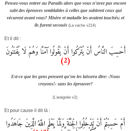
Pensez-vous entrer au Paradis alors que vous n’avez pas encore
subi des épreuves semblables à celles que subirent ceux qui
vécurent avant vous? Misère et maladie les avaient touchés; et
ils furent secoués
(La vache v214).
Et il dit :
أَحَسِبَ النَّاسُ أَنْ يُتْرَكُوا أَنْ يَقُولُوا آَمَنَّا وَهُمْ لَا يُفْتَنُونَ
(2)
Est-ce que les gens pensent qu’on les laissera dire: ‹Nous
croyons!› sans les éprouver?
(L’araignée v2).
Et pour cause il dit là :
أَمْ حَسِبْتُمْ أَنْ تَدْخُلُوا الْجَنَّةَ وَلَمَّا يَعْلَمِ اللَّهُ الَّذِينَ جَاهَدُوا