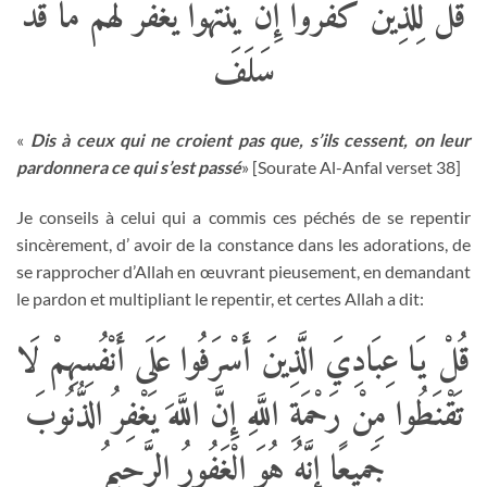
قُلْ لِلَّذِينَ كَفَرُوا إِنْ يَنْتَهُوا يُغْفَرْ لَهُمْ مَا قَدْ
سَلَفَ
«
Dis à ceux qui ne croient pas que, s’ils cessent, on leur
pardonnera ce qui s’est passé
» [Sourate Al-Anfal verset 38]
Je conseils à celui qui a commis ces péchés de se repentir
sincèrement, d’ avoir de la constance dans les adorations, de
se rapprocher d’Allah en œuvrant pieusement, en demandant
le pardon et multipliant le repentir, et certes Allah a dit:
قُلْ يَا عِبَادِيَ الَّذِينَ أَسْرَفُوا عَلَى أَنْفُسِهِمْ لَا
تَقْنَطُوا مِنْ رَحْمَةِ اللَّهِ إِنَّ اللَّهَ يَغْفِرُ الذُّنُوبَ
جَمِيعًا إِنَّهُ هُوَ الْغَفُورُ الرَّحِيمُ