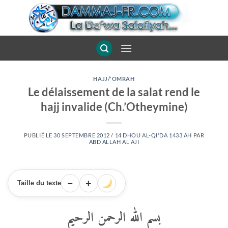
Passer
au
contenu
HAJJ/'OMRAH
Le délaissement de la salat rend le
hajj invalide (Ch.’Otheymine)
PUBLIÉ LE
30 SEPTEMBRE 2012 / 14 DHOU AL-QI'DA 1433 AH
PAR
ABD ALLAH AL AJI
−
+
Taille du texte
بسم الله الرحمن الرحيم