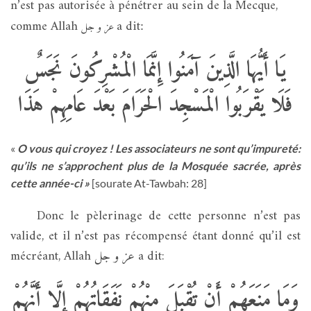
n’est pas autorisée à pénétrer au sein de la Mecque,
comme Allah
a dit
عز و جل
:
يَا أَيُّهَا الَّذِينَ آمَنُوا إِنَّمَا الْمُشْرِكُونَ نَجَسٌ
فَلَا يَقْرَبُوا الْمَسْجِدَ الْحَرَامَ بَعْدَ عَامِهِمْ هَذَا
«
O vous qui croyez ! Les associateurs ne sont qu’impureté:
qu’ils ne s’approchent plus de la Mosquée sacrée, après
cette année-ci »
[sourate At-Tawbah: 28]
Donc le pèlerinage de cette personne n’est pas
valide, et il n’est pas récompensé étant donné qu’il est
mécréant, Allah عز و جل a dit:
وَمَا مَنَعَهُمْ أَنْ تُقْبَلَ مِنْهُمْ نَفَقَاتُهُمْ إِلَّا أَنَّهُمْ