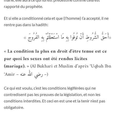
rapporté du prophète.
Et si elle a conditionné cela et que (l’homme) l’a accepté, il ne
rentre pas dans la hadith:
« أَحَقُّ الشُّرُوطِ أَنْ تُوفُوا بِهِ مَا اسْتَحْلَلْتُمْ بِهِ الفُرُوجَ»
« La condition la plus en droit d’être tenue est ce
par quoi les sexes ont été rendus licites
(mariage). »
(Al Bukhari et Muslim d’après ‘Uqbah Ibn
رضي الله عنه
‘Amir –
–)
Ce qui est voulu, c’est les conditions légiférées qui ne
contredisent pas les preuves de la législation, et non les
conditions interdites. Et ceci en est une et la tenir n’est pas
obligatoire.