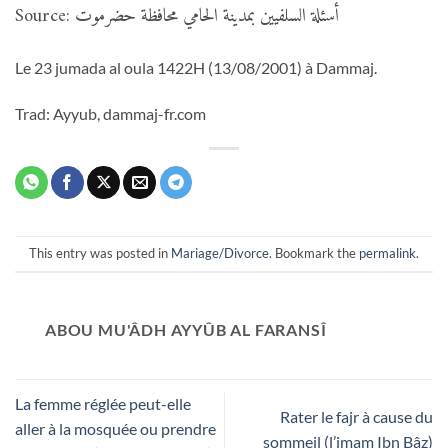
Source: أسئلة السلفيين بمدينة الحامي محافظة حضرموت
Le 23 jumada al oula 1422H (13/08/2001) à Dammaj.
Trad: Ayyub, dammaj-fr.com
This entry was posted in
Mariage/Divorce
. Bookmark the
permalink
.
ABOU MU'ÂDH AYYÛB AL FARANSÎ
La femme réglée peut-elle
Rater le fajr à cause du
aller à la mosquée ou prendre
sommeil (l’imam Ibn Bâz)