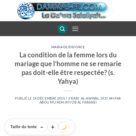
Passer
au
contenu
MARIAGE/DIVORCE
La condition de la femme lors du
mariage que l’homme ne se remarie
pas doit-elle être respectée? (s.
Yahya)
PUBLIÉ LE
14 DÉCEMBRE 2015 / 3 RABI' AL-AWWAL 1437 AH
PAR
ABOU MU'ÂDH AYYÛB AL FARANSÎ
−
+
Taille du texte