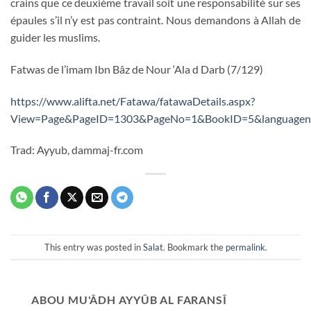
crains que ce deuxième travail soit une responsabilité sur ses
épaules s’il n’y est pas contraint. Nous demandons à Allah de
guider les muslims.
Fatwas de l’imam Ibn Bâz de Nour ‘Ala d Darb (7/129)
https://www.alifta.net/Fatawa/fatawaDetails.aspx?
View=Page&PageID=1303&PageNo=1&BookID=5&language
Trad: Ayyub, dammaj-fr.com
This entry was posted in
Salat
. Bookmark the
permalink
.
ABOU MU'ÂDH AYYÛB AL FARANSÎ