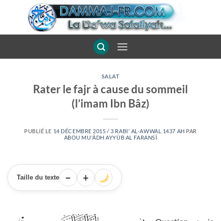
Passer
au
contenu
SALAT
Rater le fajr à cause du sommeil
(l’imam Ibn Bâz)
PUBLIÉ LE
14 DÉCEMBRE 2015 / 3 RABI' AL-AWWAL 1437 AH
PAR
ABOU MU'ÂDH AYYÛB AL FARANSÎ
−
+
Taille du texte