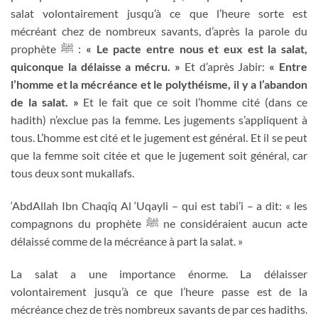
salat volontairement jusqu’à ce que l’heure sorte est
mécréant chez de nombreux savants, d’après la parole du
prophète
ﷺ
:
« Le pacte entre nous et eux est la salat,
quiconque la délaisse a mécru. »
Et d’après Jabir:
« Entre
l’homme et la mécréance et le polythéisme, il y a l’abandon
de la salat. »
Et le fait que ce soit l’homme cité (dans ce
hadith) n’exclue pas la femme. Les jugements s’appliquent à
tous. L’homme est cité et le jugement est général. Et il se peut
que la femme soit citée et que le jugement soit général, car
tous deux sont mukallafs.
‘AbdAllah Ibn Chaqîq Al ‘Uqayli – qui est tabi’i – a dit: « les
compagnons du prophète
ﷺ
ne considéraient aucun acte
délaissé comme de la mécréance à part la salat. »
La salat a une importance énorme. La délaisser
volontairement jusqu’à ce que l’heure passe est de la
mécréance chez de très nombreux savants de par ces hadiths.