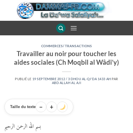
Passer
au
contenu
COMMERCES/ TRANSACTIONS
Travailler au noir pour toucher les
aides sociales (Ch Moqbil al Wâdi’y)
PUBLIÉ LE
19 SEPTEMBRE 2012 / 3 DHOU AL-QI'DA 1433 AH
PAR
ABD ALLAH AL AJI
−
+
Taille du texte
بسم الله الرحمن الرحيم