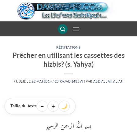
Passer
au
contenu
RÉFUTATIONS
Prêcher en utilisant les cassettes des
hizbis? (s. Yahya)
PUBLIÉ LE
22 MAI 2014 / 23 RAJAB 1435 AH
PAR
ABD ALLAH AL AJI
−
+
Taille du texte
بسم الله الرحمن الرحيم