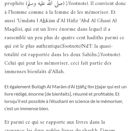
صلى الله عليه وسلم
prophète (
) {/footnote}. Il convient donc
à l’homme comme à la femme de les mémoriser. Et
aussi ‘Umdatu l A
h
kâm d’Al Hâfiz ‘Abd Al Ghanî Al
Maqdisî, qui est un livre énorme dans lequel il a
rassemblé un peu plus de quatre cent hadiths parmi ce
qui est le plus authentique{footnote}NdT: la quasi-
totalité est rapportée dans les deux Sahihs.{/footnote}.
Celui qui peut les mémoriser, ceci fait partie des
immenses bienfaits d’Allah.
Et également Bulûgh Al Marâm d’Al
H
âfi
z
Ibn
H
ajar qui est un
livre rédigé, énorme [de bienfaits], résumé et profitable. Et
lorsqu’il est possible à l’étudiant en science de le mémoriser,
c’est un immense bien.
Et parmi ce qui se rapporte aux livres dans la
croyance: les deux nobles livres du shaykh, l’imam