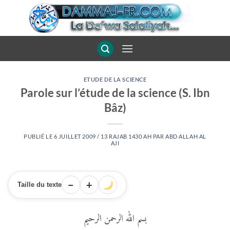
Passer
au
contenu
ETUDE DE LA SCIENCE
Parole sur l’étude de la science (S. Ibn
Bâz)
PUBLIÉ LE
6 JUILLET 2009 / 13 RAJAB 1430 AH
PAR
ABD ALLAH AL
AJI
−
+
Taille du texte
بسم الله الرحمن الرحيم