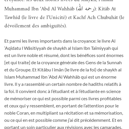
رحمه الله
Muhammad Ibn ‘Abd Al Wahhâb (
): Kitâb At
Tawhîd (le livre de l’Unicité) et Kachf Ach Chubuhât (le
dévoilement des ambiguïtés).
Et parmi les livres importants dans la croyance: le livre Al
‘Aqîdatu l Wâsitiyyah de shaykh al Islam Ibn Taïmiyyah qui
est un livre noble et résumé, dont les bénéfices sont énormes
[et qui traite] de la croyance générale des Gens de la Sunnah
et du Groupe. Et Kitâbu l îmân (le livre de la foi) de shaykh al
Islam Muhammad Ibn ‘Abd Al Wahhâb qui est un énorme
livre. Il y a rassemblé un certain nombre de hadiths relatifs à
la foi. Il convient donc à l’étudiant et à l’étudiante en science
de mémoriser ce qui est possible parmi ces livres profitables
et ceux qui y ressemblent, en portant de l’attention pour le
noble Coran, en multipliant sa récitation et sa mémorisation,
ou ce qui en est possible comme j’ai dit précédemment. Et en
portant un soin particulier aux révisions avec les camarades,