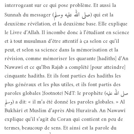
interrogeant sur ce qui pose problème. Et aussi la
صلى الله عليه وسلم
Sunnah du messager (
) qui est la
deuxième révélation, et la deuxième base. Elle explique
le Livre d’Allah. Il incombe donc à l’étudiant en science
et à tout musulman d’être attentif à ça selon ce qu’il
peut, et selon sa science dans la mémorisation et la
révision, comme mémoriser les quarante [hadiths] d’An
Nawawî et ce qu’Ibn Rajab a complété [pour atteindre]
cinquante hadiths. Et ils font parties des hadiths les
plus généraux et les plus utiles, et ils font partis des
paroles globales {footnote} NdT: le prophète (صلى الله عليه
وسلم) a dit: « il m’a été donné les paroles globales. » Al
Bukhârî et Muslim d’après Abû Huraïrah. An Nawawî
explique qu’il s’agit du Coran qui contient en peu de
termes, beaucoup de sens. Et ainsi est la parole du