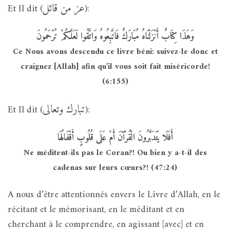
عز من قائل
Et Il dit (
):
وَهَذَا كِتَابٌ أَنْزَلْنَاهُ مُبَارَكٌ فَاتَّبِعُوهُ وَاتَّقُوا لَعَلَّكُمْ تُرْحَمُونَ
Ce Nous avons descendu ce livre béni: suivez-le donc et
craignez [Allah] afin qu’il vous soit fait miséricorde!
(6:155)
تبارك وتعالى
Et Il dit (
):
أَفَلَا يَتَدَبَّرُونَ الْقُرْآنَ أَمْ عَلَى قُلُوبٍ أَقْفَالُهَا
Ne méditent-ils pas le Coran?! Ou bien y a-t-il des
cadenas sur leurs cœurs?! (47:24)
A nous d’être attentionnés envers le Livre d’Allah, en le
récitant et le mémorisant, en le méditant et en
cherchant à le comprendre, en agissant [avec] et en