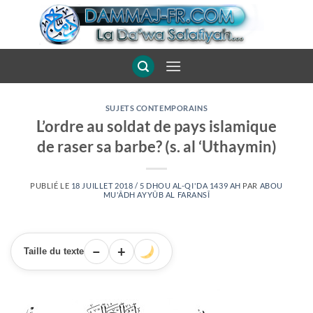
Passer
au
contenu
SUJETS CONTEMPORAINS
L’ordre au soldat de pays islamique
de raser sa barbe? (s. al ‘Uthaymin)
PUBLIÉ LE
18 JUILLET 2018 / 5 DHOU AL-QI'DA 1439 AH
PAR
ABOU
MU'ÂDH AYYÛB AL FARANSÎ
−
+
Taille du texte