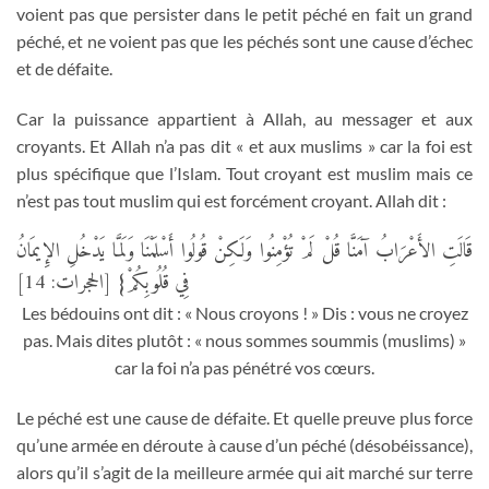
voient pas que persister dans le petit péché en fait un grand
péché, et ne voient pas que les péchés sont une cause d’échec
et de défaite.
Car la puissance appartient à Allah, au messager et aux
croyants. Et Allah n’a pas dit « et aux muslims » car la foi est
plus spécifique que l’Islam. Tout croyant est muslim mais ce
n’est pas tout muslim qui est forcément croyant. Allah dit :
قَالَتِ الأَعْرَابُ آمَنَّا قُلْ لَمْ تُؤْمِنُوا وَلَكِنْ قُولُوا أَسْلَمْنَا وَلَمَّا يَدْخُلِ الإِيمَانُ
فِي قُلُوبِكُمْ} [الحجرات: 14]
Les bédouins ont dit : « Nous croyons ! » Dis : vous ne croyez
pas. Mais dites plutôt : « nous sommes soummis (muslims) »
car la foi n’a pas pénétré vos cœurs.
Le péché est une cause de défaite. Et quelle preuve plus force
qu’une armée en déroute à cause d’un péché (désobéissance),
alors qu’il s’agit de la meilleure armée qui ait marché sur terre