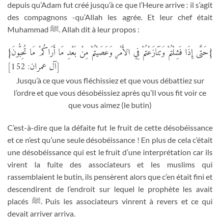
depuis qu’Adam fut créé jusqu’à ce que l’Heure arrive : il s’agit
des compagnons -qu’Allah les agrée. Et leur chef était
Muhammad
ﷺ
. Allah dit à leur propos :
{حَتَّى إِذَا فَشِلْتُمْ وَتَنَازَعْتُمْ فِي الأَمْرِ وَعَصَيْتُمْ مِنْ بَعْدِ مَا أَرَاكُمْ مَا تُحِبُّونَ}
[آل عمران: 152]
Jusqu’à ce que vous fléchissiez et que vous débattiez sur
l’ordre et que vous désobéissiez après qu’Il vous fit voir ce
que vous aimez (le butin)
C’est-à-dire que la défaite fut le fruit de cette désobéissance
et ce n’est qu’une seule désobéissance ! En plus de cela c’était
une désobéissance qui est le fruit d’une interprétation car ils
virent la fuite des associateurs et les muslims qui
rassemblaient le butin, ils pensèrent alors que c’en était fini et
descendirent de l’endroit sur lequel le prophète les avait
placés
ﷺ
. Puis les associateurs vinrent à revers et ce qui
devait arriver arriva.