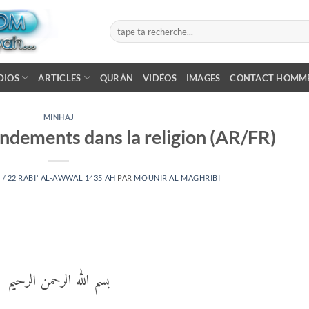
DIOS
ARTICLES
QURÂN
VIDÉOS
IMAGES
CONTACT HOMM
MINHAJ
ondements dans la religion (AR/FR)
 / 22 RABI' AL-AWWAL 1435 AH
PAR
MOUNIR AL MAGHRIBI
بسم الله الرحمن الرحيم