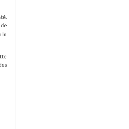
té.
 de
 la
tte
des