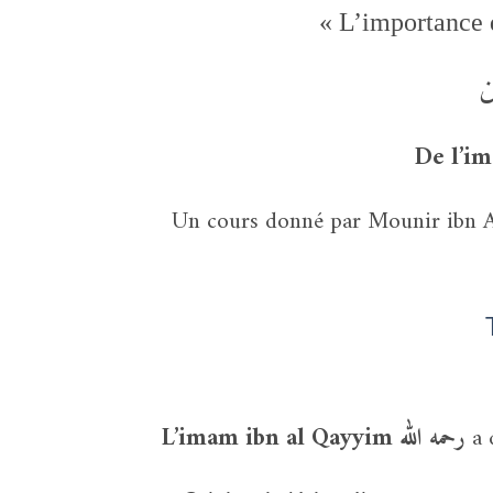
« L’importance 
ن
Un cours donné par Mounir ibn Ahmed al Maghribi  الله
L’imam ibn al Qayyim رحمه الله
a d