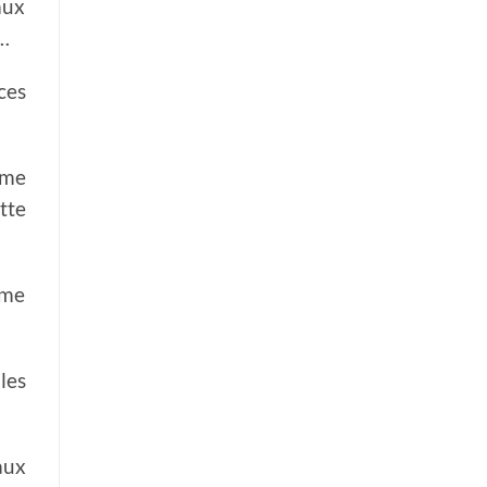
aux
s…
ces
ême
tte
ême
les
aux