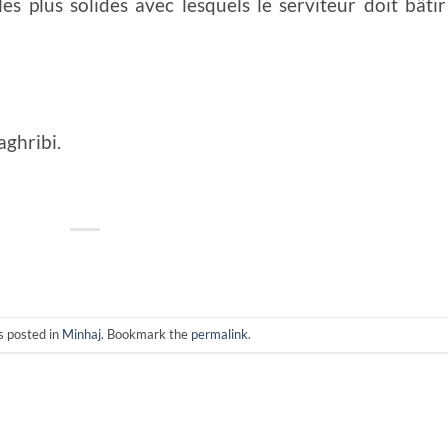
les plus solides avec lesquels le serviteur doit bâtir
ghribi.
s posted in
Minhaj
. Bookmark the
permalink
.