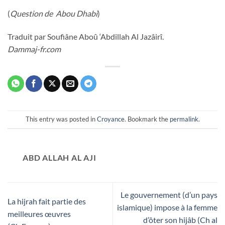
(
Question de Abou Dhabi
)
Traduit par
Soufiâne Aboû ‘Abdillah Al Jazâirî.
Dammaj-fr.com
This entry was posted in
Croyance
. Bookmark the
permalink
.
ABD ALLAH AL AJI
Le gouvernement (d’un pays
La hijrah fait partie des
islamique) impose à la femme
meilleures œuvres
d’ôter son hijâb (Ch al