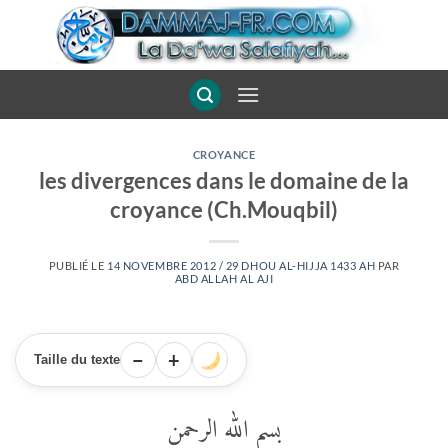
Passer
au
contenu
CROYANCE
les divergences dans le domaine de la
croyance (Ch.Mouqbil)
PUBLIÉ LE
14 NOVEMBRE 2012 / 29 DHOU AL-HIJJA 1433 AH
PAR
ABD ALLAH AL AJI
−
+
Taille du texte
بسم الله الرحمن