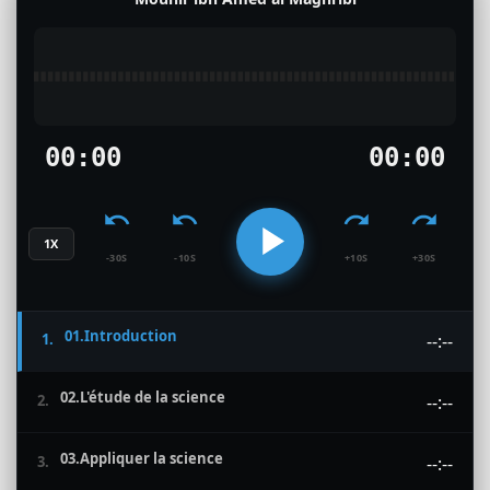
00:00
00:00
1X
-30S
-10S
+10S
+30S
01.Introduction
1.
--:--
02.L'étude de la science
2.
--:--
03.Appliquer la science
3.
--:--