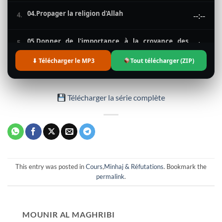
04.Propager la religion d'Allah
4.
--:--
05.Donner de l'importance à la croyance des
5.
--:--
Salafs
⬇ Télécharger le MP3
Tout télécharger (ZIP)
06.L'importance d'apprendre et d'appliquer la
6.
--:--
Sounnah
Télécharger la série complète
07.Revenir aux savants de la Sounnah
7.
--:--
08.S'écarter des groupes égarés
8.
--:--
09.Obéir au gouverneur
9.
--:--
This entry was posted in
Cours
,
Minhaj & Réfutations
. Bookmark the
permalink
.
10.S'écarter et mettre en garde contre les
10.
--:--
innovateurs
MOUNIR AL MAGHRIBI
11.S'accrocher au Quran et à la Sounnah