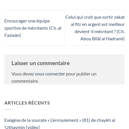
11.
--:--
Celui qui croit que sortir zakat
Encourager une équipe
al fitr en argent est meilleur
sportive de mécréants (Ch. al
devient-il mécréant ? (Ch.
Fazwân)
Abou Bilâl al Hadrami)
Laisser un commentaire
Vous devez
vous connecter
pour publier un
commentaire.
ARTICLES RÉCENTS
Exégèse de la sourate « L’enroulement » (81) de chaykh al
‘Uthaymin [vidéo]