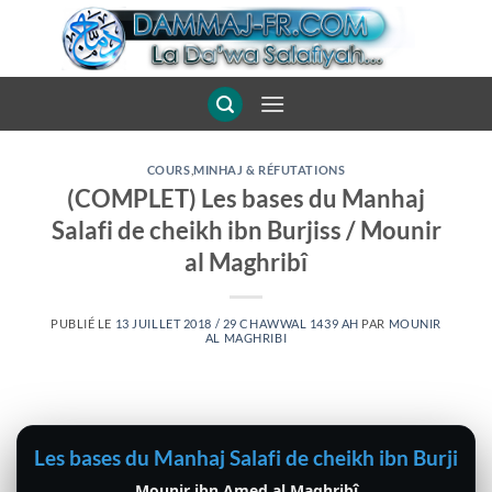
Passer
au
contenu
COURS
,
MINHAJ & RÉFUTATIONS
(COMPLET) Les bases du Manhaj
Salafi de cheikh ibn Burjiss / Mounir
al Maghribî
PUBLIÉ LE
13 JUILLET 2018 / 29 CHAWWAL 1439 AH
PAR
MOUNIR
AL MAGHRIBI
Les bases du Manhaj Salafi de cheikh ibn Burjiss 
Mounir ibn Amed al Maghribî