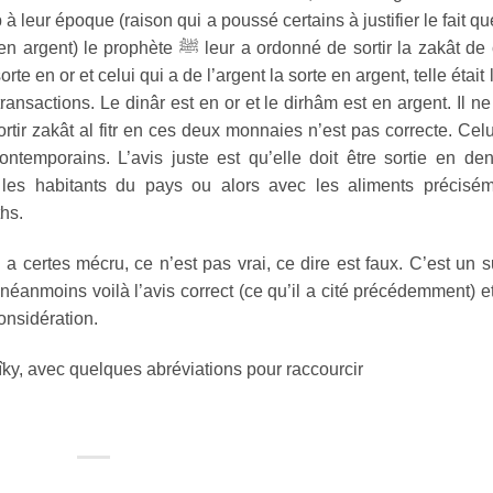
à leur époque (raison qui a poussé certains à justifier le fait qu
 en argent) le prophète
ﷺ
leur a ordonné de sortir la zakât de
te en or et celui qui a de l’argent la sorte en argent, telle était 
ransactions. Le dinâr est en or et le dirhâm est en argent. Il ne 
ortir zakât al fitr en ces deux monnaies n’est pas correcte. Celu
ontemporains. L’avis juste est qu’elle doit être sortie en de
 les habitants du pays ou alors avec les aliments précisé
hs.
 a certes mécru, ce n’est pas vrai, ce dire est faux. C’est un s
), néanmoins voilà l’avis correct (ce qu’il a cité précédemment) e
considération.
îky, avec quelques abréviations pour raccourcir