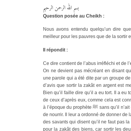
بسم الله الرحمن الرحيم
Question posée au Cheikh :
Nous avons entendu quelqu’un dire que c
meilleur pour les pauvres que de la sortir e
Il répondit :
Ce dire contient de l’abus irréfléchi et de l
On ne devient pas mécréant en disant que s
une parole qui a été dite par un groupe de 
d’avis que sortir la zakât en argent est meil
Bien qu’il faille dire qu’il a eu tort. Il a e
de ceux d’après eux, comme cela est connu
à l’époque du prophète
ﷺ
sans qu’il n’ait
de nourrir. Il leur a ordonné de donner de l
des savants qui disent qu’il ne faut pas la 
pour la zakât des biens, car sortir les deu