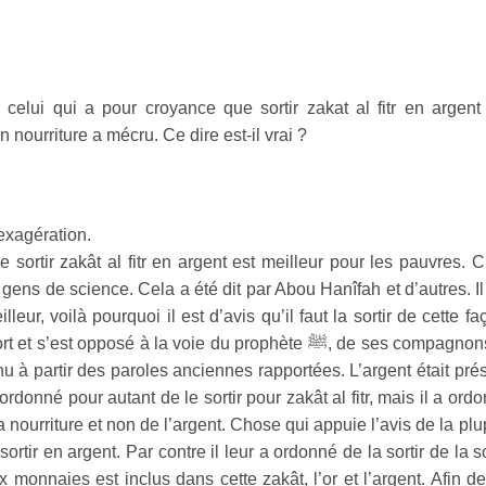
elui qui a pour croyance que sortir zakat al fitr en argent
n nourriture a mécru. Ce dire est-il vrai ?
’exagération.
ortir zakât al fitr en argent est meilleur pour les pauvres. C
gens de science. Cela a été dit par Abou Hanîfah et d’autres. Il
leur, voilà pourquoi il est d’avis qu’il faut la sortir de cette fa
u tort et s’est opposé à la voie du prophète
ﷺ
, de ses compagnon
 à partir des paroles anciennes rapportées. L’argent était pré
 ordonné pour autant de le sortir pour zakât al fitr, mais il a ord
a nourriture et non de l’argent. Chose qui appuie l’avis de la plu
sortir en argent. Par contre il leur a ordonné de la sortir de la s
x monnaies est inclus dans cette zakât, l’or et l’argent. Afin d