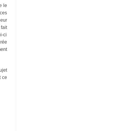
e le
 ces
leur
fait
i-ci
nrée
ment
ujet
t ce