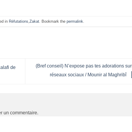
ed in
Réfutations
,
Zakat
. Bookmark the
permalink
.
(Bref conseil) N’expose pas tes adorations sur
lafi de
réseaux sociaux / Mounir al Maghribî
er un commentaire.