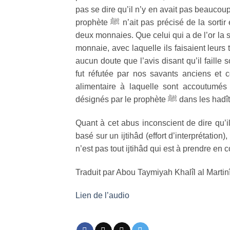
pas se dire qu’il n’y en avait pas beaucoup 
prophète
ﷺ
n’ait pas précisé de la sortir
deux monnaies. Que celui qui a de l’or la sor
monnaie, avec laquelle ils faisaient leurs t
aucun doute que l’avis disant qu’il faille s
fut réfutée par nos savants anciens et c
alimentaire à laquelle sont accoutumés
désignés par le prophète
ﷺ
dans les hadît
Quant à cet abus inconscient de dire qu’il
basé sur un ijtihâd (effort d’interprétation
n’est pas tout ijtihâd qui est à prendre en 
Traduit par Abou Taymiyah Khalîl al Martin
Lien de l’audio