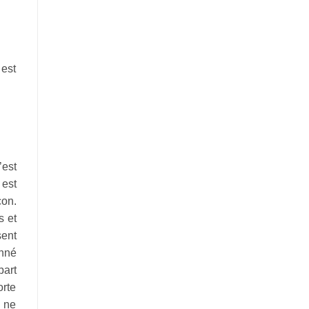
 est
’est
 est
çon.
s et
sent
onné
part
orte
e ne