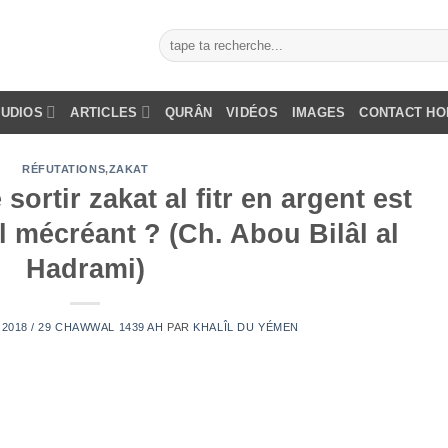
AUDIOS
ARTICLES
QURÂN
VIDÉOS
IMAGES
CONTACT H
RÉFUTATIONS
,
ZAKAT
 sortir zakat al fitr en argent est
il mécréant ? (Ch. Abou Bilâl al
Hadrami)
 2018 / 29 CHAWWAL 1439 AH
PAR
KHALÎL DU YÉMEN