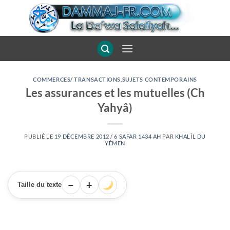
Passer
au
contenu
COMMERCES/ TRANSACTIONS
,
SUJETS CONTEMPORAINS
Les assurances et les mutuelles (Ch
Yahyâ)
PUBLIÉ LE
19 DÉCEMBRE 2012 / 6 SAFAR 1434 AH
PAR
KHALÎL DU
YÉMEN
−
+
Taille du texte