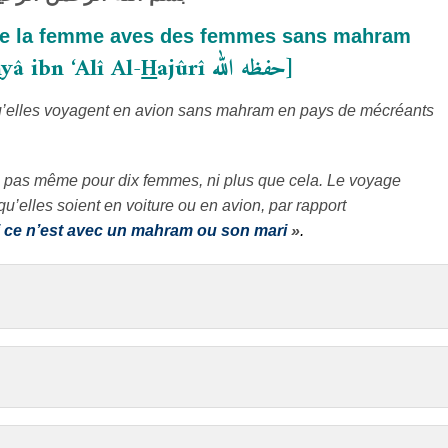
de la femme aves des femmes sans mahram
h
yâ ibn ‘Alî Al-
H
ajûrî
حفظه الله
]
u’elles voyagent en avion sans mahram en pays de mécréants
, pas même pour dix femmes, ni plus que cela. Le voyage
u’elles soient en voiture ou en avion, par rapport
 ce n’est avec un mahram ou son mari
»
.