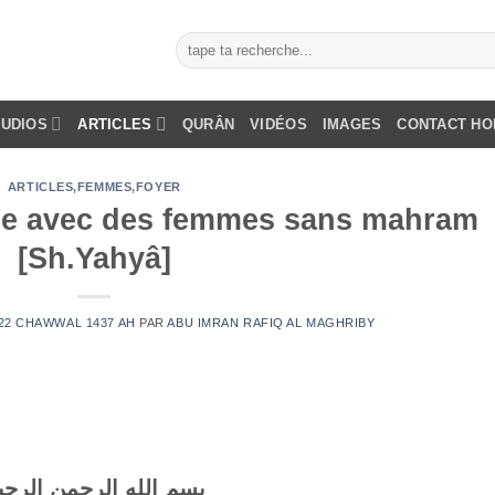
AUDIOS
ARTICLES
QURÂN
VIDÉOS
IMAGES
CONTACT H
ARTICLES
,
FEMMES
,
FOYER
ge avec des femmes sans mahram
[Sh.Yahyâ]
/ 22 CHAWWAL 1437 AH
PAR
ABU IMRAN RAFIQ AL MAGHRIBY
بسم الله الرحمن الرحي