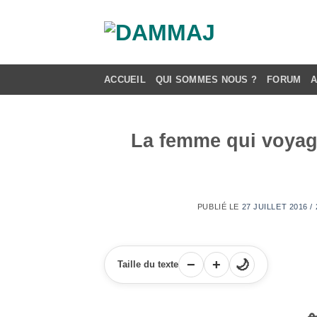
Passer
au
contenu
ACCUEIL
QUI SOMMES NOUS ?
FORUM
La femme qui voya
PUBLIÉ LE
27 JUILLET 2016 
−
+
🌙
Taille du texte
م