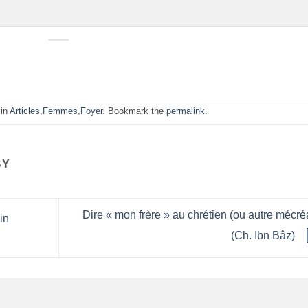
 in
Articles
,
Femmes
,
Foyer
. Bookmark the
permalink
.
BY
Dire « mon frère » au chrétien (ou autre mécré
in
(Ch. Ibn Bâz)