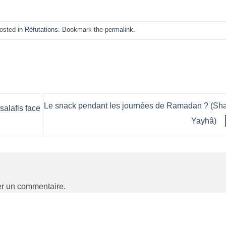
posted in
Réfutations
. Bookmark the
permalink
.
Le snack pendant les journées de Ramadan ? (Sh
salafis face
Yayhâ)
er un commentaire.