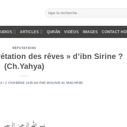
AUDIOS
ARTICLES
QURÂN
VIDÉOS
IMAGES
CONTACT H
RÉFUTATIONS
rétation des rêves » d’ibn Sirine ?
(Ch.Yahya)
14 / 2 CHA'BÂNE 1435 AH
PAR
MOUNIR AL MAGHRIBI
بسم الله الرحمن الرحيم