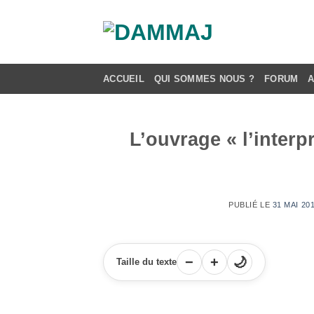
Passer
au
contenu
ACCUEIL
QUI SOMMES NOUS ?
FORUM
L’ouvrage « l’interp
PUBLIÉ LE
31 MAI 20
−
+
🌙
Taille du texte