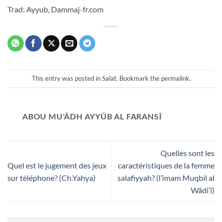
Trad: Ayyub, Dammaj-fr.com
This entry was posted in
Salat
. Bookmark the
permalink
.
ABOU MU'ÂDH AYYÛB AL FARANSÎ
Quelles sont les
Quel est le jugement des jeux
caractéristiques de la femme
sur téléphone? (Ch.Yahya)
salafiyyah? (l’imam Muqbil al
Wâdi’î)