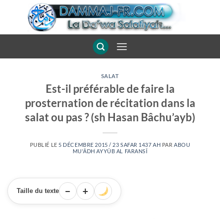
Passer
au
contenu
SALAT
Est-il préférable de faire la
prosternation de récitation dans la
salat ou pas ? (sh Hasan Bâchu’ayb)
PUBLIÉ LE
5 DÉCEMBRE 2015 / 23 SAFAR 1437 AH
PAR
ABOU
MU'ÂDH AYYÛB AL FARANSÎ
−
+
Taille du texte