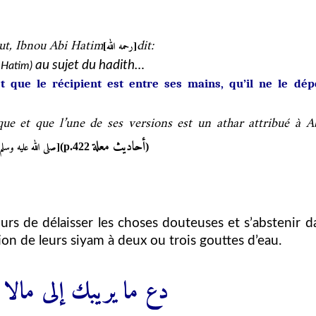
ut, Ibnou Abi Hatim
dit:
[رحمه الله]
au sujet du hadith…
 Hatim)
t que le récipient est entre ses mains, qu’il ne le dép
ique et que l’une de ses versions est un athar attribué à 
أحاديث معلة
صلى الله عليه وسلم]
(p.422
)
urs de délaisser les choses douteuses et s’abstenir d
tion de leurs siyam à deux ou trois gouttes d’eau.
دع ما يريبك إلى مالا 