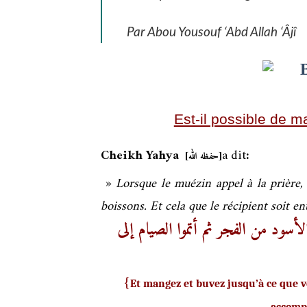
Par Abou Yousouf ‘Abd Allah ‘Âjî
Est-il possible de 
Cheikh Yahya
a dit
:
[حفظه الله]
»
Lorsque le muézin appel à la prière, 
boissons. Et cela que le récipient soit e
سود من الفجر ثم أتموا الصيام إلى
}
Et mangez et buvez jusqu’à ce que vou