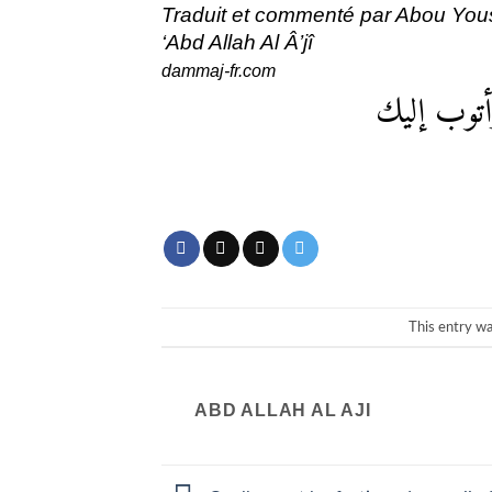
Traduit et commenté par Abou You
‘Abd Allah Al Â’jî
dammaj-fr.com
أتوب إليك
This entry w
ABD ALLAH AL AJI