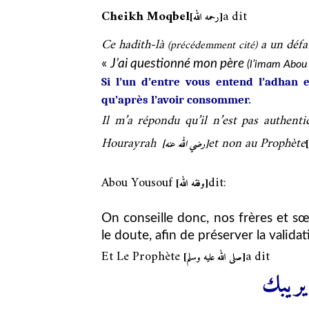
Cheikh Moqbel
a dit
[رحمه الله]
Ce hadith-là
a un défa
(précédemment cité)
«
J’ai questionné mon père
(l’imam Abou
Si l’un d’entre vous entend l’adhan e
qu’après l’avoir consommer
.
Il m’a répondu qu’il n’est pas authent
Hourayrah
et non au Prophète
[
[رضي الله عنه]
Abou Yousouf
dit:
[وفقه الله]
On conseille donc, nos frères et sœ
le doute, afin de préserver la valida
Et Le Prophète
a dit
[صلى الله عليه وسلم]
يريبك