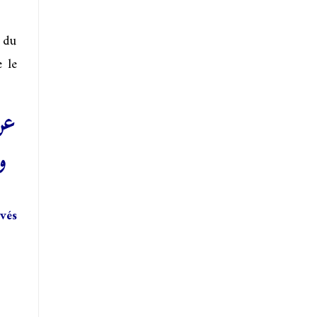
e du
e le
عن
و
vés