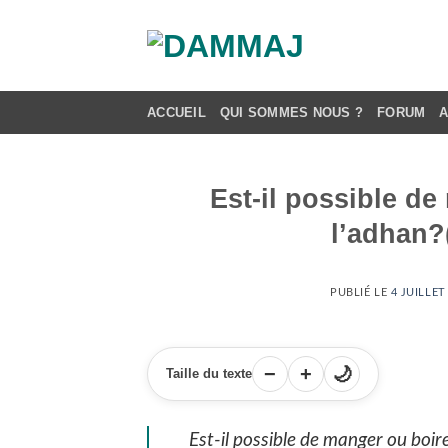
Passer
au
contenu
ACCUEIL
QUI SOMMES NOUS ?
FORUM
Est-il possible d
l’adhan?
PUBLIÉ LE
4 JUILLET
−
+
🌙
Taille du texte
Est-il possible de manger ou boi