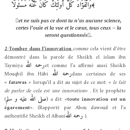
وَالْفُؤَادَ كُلُّ أُولَئِكَ كَانَ عَنْهُ مَسْئُولًا
﴾
et ne suis pas ce dont tu n’as aucune science,
certes l’ouïe et la vue et le cœur, tous ceux – la
seront questionnés.
2-Tomber dans l’innovation
comme cela vient d’être
démontré dans la parole de Sheikh el islam ibn
رحمه الله
Taymiya
et comme l’a affirmé aussi Sheikh
رحمه الله
Mouqbil ibn Hâbi
dans certaines de ses
«
fatawas
» lorsqu’il a dit au sujet de ce mot: «
le fait
de parler de cela est une innovation
« . Et le prophète
صلى الله عليه و سلم
(
(
a dit: «
toute innovation est un
égarement
». (Rapporté par Abou dawoud et l’a
رحمه الله
authentifié Sheikh el Albani
).