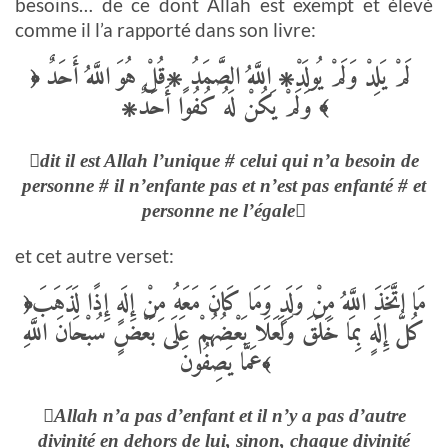
besoins… de ce dont Allah est exempt et élevé
comme il l’a rapporté dans son livre:
قُلْ هُوَ اللَّهُ أَحَدٌ
۞
اللَّهُ الصَّمَدُ
۞
لَمْ يَلِدْ وَلَمْ يُولَدْ
﴿
۞
وَلَمْ يَكُنْ لَهُ كُفُوًا أَحَدٌ
﴾
dit il est Allah l’unique # celui qui n’a besoin de
personne # il n’enfante pas et n’est pas enfanté # et
personne ne l’égale
et cet autre verset:
مَا اتَّخَذَ اللَّهُ مِنْ وَلَدٍ وَمَا كَانَ مَعَهُ مِنْ إِلَهٍ إِذًا لَذَهَبَ
﴿
كُلُّ إِلَهٍ بِمَا خَلَقَ وَلَعَلَا بَعْضُهُمْ عَلَى بَعْضٍ سُبْحَانَ اللَّهِ
عَمَّا يَصِفُونَ
﴾
Allah n’a pas d’enfant et il n’y a pas d’autre
divinité en dehors de lui, sinon, chaque divinité