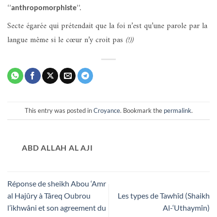
‘’
anthropomorphiste
’’.
Secte égarée qui prétendait que la foi n’est qu’une parole par la
langue même si le cœur n’y croit pas
(!))
This entry was posted in
Croyance
. Bookmark the
permalink
.
ABD ALLAH AL AJI
Réponse de sheikh Abou ‘Amr
al Hajûry à Târeq Oubrou
Les types de Tawhîd (Shaikh
l’ikhwâni et son agreement du
Al-‘Uthaymîn)