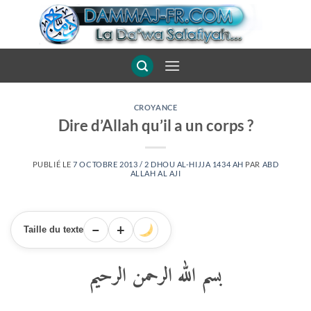
Passer
au
contenu
CROYANCE
Dire d’Allah qu’il a un corps ?
PUBLIÉ LE
7 OCTOBRE 2013 / 2 DHOU AL-HIJJA 1434 AH
PAR
ABD
ALLAH AL AJI
−
+
Taille du texte
بسم الله الرحمن الرحيم