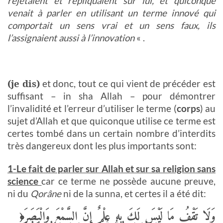
rejetaient et répliquaient sur lui, et quiconque
venait à parler en utilisant un terme innové qui
comportait un sens vrai et un sens faux, ils
l’assignaient aussi à l’innovation
« .
(je dis)
et donc, tout ce qui vient de précéder est
suffisant – in sha Allah – pour démontrer
l’invalidité et l’erreur d’utiliser le terme (
corps
) au
sujet d’Allah et que quiconque utilise ce terme est
certes tombé dans un certain nombre d’interdits
très dangereux dont les plus importants sont:
1-Le fait de parler sur Allah et sur sa religion sans
science
car ce terme ne possède aucune preuve,
ni du
Qorâne
ni de la sunna, et certes il a été dit:
وَلَا تَقْفُ مَا لَيْسَ لَكَ بِهِ عِلْمٌ إِنَّ السَّمْعَ وَالْبَصَرَ
﴿