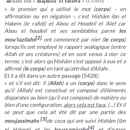
الله
dans son «
majmou’ el fatawa
» (13305):
«
le premier qui a utilisé le mot (
corps
) – en
affirmation ou en négation -, c’est Hishâm ibn el
Hakem (le rafidi) et Abou el Houdeil el ‘Alef car
Abou el houdeil et ses semblables parmi
les
[2]
mou’tazilahs
ont commencé par nier (
le corps
)
lorsqu’ils ont employé le rapport analogique (entre
Allah et ses créatures) et en sont venus à nier ce
terme, c’est alors qu’Hishâm s’est opposé à eux et a
affirmé (
le corps
) en tant qu’attribut d’Allah
« .
Et il a dit dans un autre passage (5428):
«
et s’il est dit: il (
Allah
) a un (
corps
) dans le sens
qu’il (Allah) est constitué et composé d’éléments
disparates ou bien (qu’il est composé) de matière ou
bien d’une configuration,
alors cela est faux
, (…) Et il
se peut que cela ait été dit par une partie des
[3]
moujassimahs
de ceux qui ont suivi Hishâm (ibn
[4]
el Hakem) et les
kourramiyahs
et d’autres