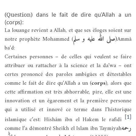
(Question)
dans le fait de dire qu’Allah a un
(corps):
La louange revient a Allah, et que ses éloges soient sur
صلى الله عليه و سلم
(
notre prophète Mohammed (
Ammâ
ba’d:
Certaines personnes – de celles qui veulent se faire
attribuer ou rattacher à la science et la da’wa – ont
certes prononcé
des
paroles ambigües et détestables
comme le fait de dire qu’Allah a un (
corps
), alors que
cette affirmation est très abhorrable, pire, elle est une
innovation et un égarement et la première personne
qui a utilisé et innové ce terme dans l’historique
[1]
islamique c’est: Hishâm ibn el Hakem le rafidi
رحمه
comme l’a démontré Sheikh el Islam ibn Taymiyah