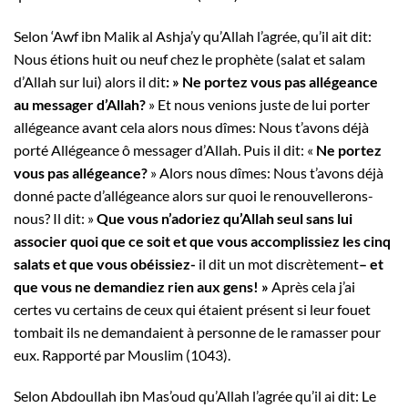
Selon ‘Awf ibn Malik al Ashja’y qu’Allah l’agrée, qu’il ait dit:
Nous étions huit ou neuf chez le prophète (salat et salam
d’Allah sur lui) alors il dit
: » Ne portez vous pas allégeance
au messager d’Allah?
» Et nous venions juste de lui porter
allégeance avant cela alors nous dîmes: Nous t’avons déjà
porté Allégeance ô messager d’Allah. Puis il dit: «
Ne portez
vous pas allégeance?
» Alors nous dîmes: Nous t’avons déjà
donné pacte d’allégeance alors sur quoi le renouvellerons-
nous? Il dit: »
Que vous n’adoriez qu’Allah seul sans lui
associer quoi que ce soit et que vous accomplissiez les cinq
salats et que vous obéissiez-
il dit un mot discrètement
– et
que vous ne demandiez rien aux gens! »
Après cela j’ai
certes vu certains de ceux qui étaient présent si leur fouet
tombait ils ne demandaient à personne de le ramasser pour
eux. Rapporté par Mouslim (1043).
Selon Abdoullah ibn Mas’oud qu’Allah l’agrée qu’il ai dit: Le