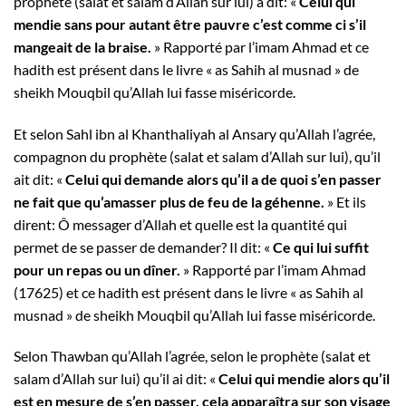
prophète (salat et salam d’Allah sur lui) a dit: «
Celui qui
mendie sans pour autant être pauvre c’est comme ci s’il
mangeait de la braise.
» Rapporté par l’imam Ahmad et ce
hadith est présent dans le livre « as Sahih al musnad » de
sheikh Mouqbil qu’Allah lui fasse miséricorde.
Et selon Sahl ibn al Khanthaliyah al Ansary qu’Allah l’agrée,
compagnon du prophète (salat et salam d’Allah sur lui), qu’il
ait dit: «
Celui qui demande alors qu’il a de quoi s’en passer
ne fait que qu’amasser plus de feu de la géhenne.
» Et ils
dirent: Ô messager d’Allah et quelle est la quantité qui
permet de se passer de demander? Il dit: «
Ce qui lui suffit
pour un repas ou un dîner.
» Rapporté par l’imam Ahmad
(17625) et ce hadith est présent dans le livre « as Sahih al
musnad » de sheikh Mouqbil qu’Allah lui fasse miséricorde.
Selon Thawban qu’Allah l’agrée, selon le prophète (salat et
salam d’Allah sur lui) qu’il ai dit: «
Celui qui mendie alors qu’il
est en mesure de s’en passer, cela apparaîtra sur son visage