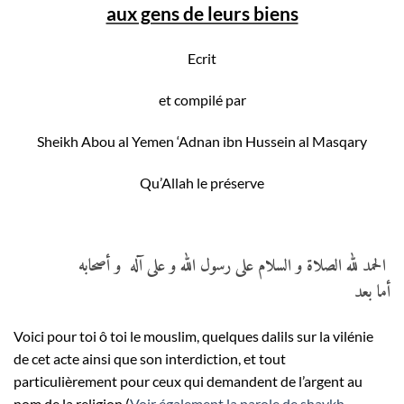
aux gens de leurs biens
Ecrit
et compilé par
Sheikh Abou al Yemen ‘Adnan ibn Hussein al Masqary
Qu’Allah le préserve
الحمد لله الصلاة و السلام على رسول الله و على آله و أصحابه
أما بعد
Voici pour toi ô toi le mouslim, quelques dalils sur la vilénie
de cet acte ainsi que son interdiction, et tout
particulièrement pour ceux qui demandent de l’argent au
nom de la religion (
Voir également la parole de shaykh