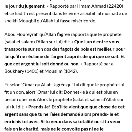
le jour du jugement.
» Rapporté par l’imam Ahmad (22420)
et ce hadith est présent dans le livre « as Sahih al musnad » de
sheikh Mouqbil qu’Allah lui fasse miséricorde.
Abou Houreyrah qu’Allah l’agrée rapporta que le prophète
(salat et salam d’Allah sur lui) dit: «
Que l’un d’entre vous
transporte sur son dos des fagots de bois est meilleur pour
lui qu’il ne réclame de l’argent auprès de qui que ce soit. Et
que cet argent lui soit donné ou non.
» Rapporté par al
Boukhary (1401) et Mouslim (1042).
Et selon ‘Omar qu’Allah l’agrée qu’il ai dit que le prophète lui
fit un don, alors ‘Omar lui dit: Donnes-le à qui est plus en
besoin que moi. Alors le prophète (salat et salam d’Allah sur
lui) lui dit: «
Prends-le! Et s’il te vient quelque chose de cet
argent sans que tu ne l’aies demandé alors prends- le et
enrichis toi avec. Si tu veux dans sa totalité ou si tu veux
fais en la charité, mais ne le convoite pas ni ne le