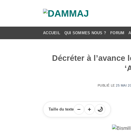
Passer
au
contenu
ACCUEIL
QUI SOMMES NOUS ?
FORUM
Décréter à l’avance 
‘
PUBLIÉ LE
25 MAI 2
−
+
🌙
Taille du texte