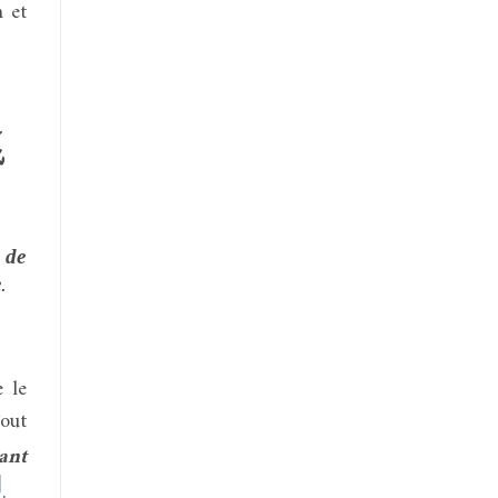
 et
ش
 de
e
.
 le
out
tant
]
.