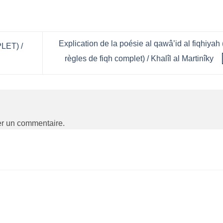
Explication de la poésie al qawâ’id al fiqhiyah 
LET) /
règles de fiqh complet) / Khalîl al Martinîky
er un commentaire.