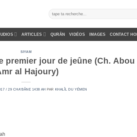
AUDIOS
ARTICLES
QURÂN
VIDÉOS
IMAGES
CONTACT H
SIYAM
le premier jour de jeûne (Ch. Abou
Amr al Hajoury)
017 / 29 CHA'BÂNE 1438 AH
PAR
KHALÎL DU YÉMEN