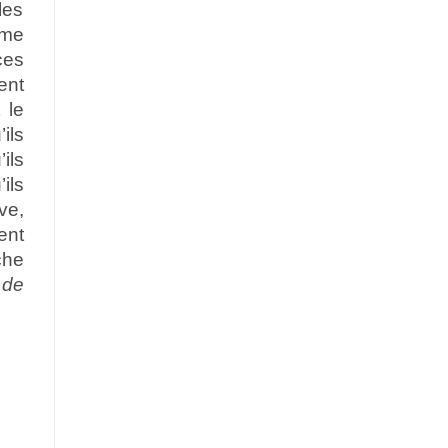
les
mme
ces
ent
 le
ils
ils
ils
ve,
ent
che
 de