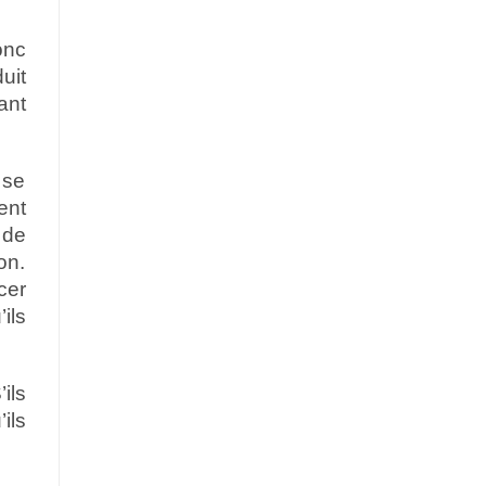
onc
uit
ant
 se
ent
 de
on.
cer
ils
ils
ils