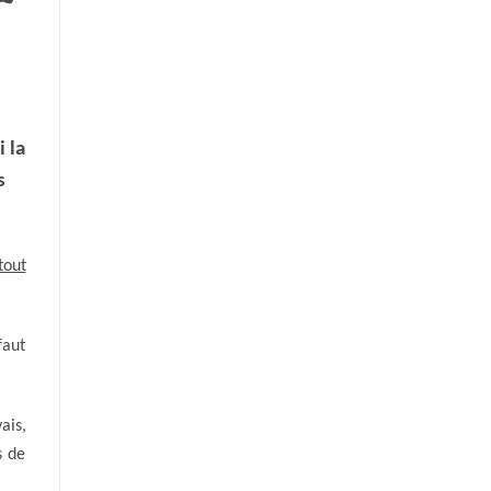
i la
s
tout
faut
ais,
s de