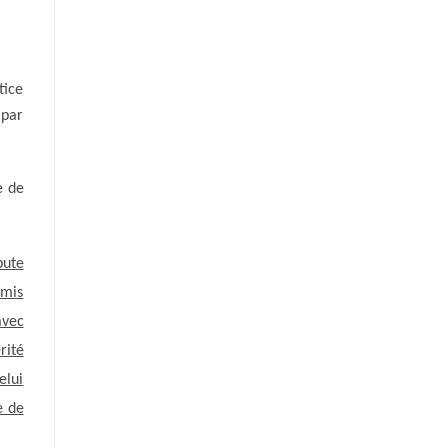
tice
 par
e de
pute
rmis
avec
rité
elui
e de