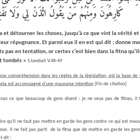
كَارِهُونَ وَمِنْهُمْ مَنْ يَقُولُ ائْذَنْ لِي وَلَا تَفْتِن
a et détourner les choses, jusqu’à ce que vint la vérité et
leur répugnance. Et parmi eux il en est qui dit ; donne mo
 pas en tentation, or certes c’est bien dans la fitna qu’il
t tombés »
S.tawbah V.48-49
aise compréhension dans les règles de la législation, est la base de 
 cela est accompagné d’une mauvaise intention
[Fin de citation]
tnas ce que beaucoup de gens disent : je ne veux pas de fitnas, il 
ire qu’il ne faut pas mettre en garde les gens contre ce qui est mauv
usse. Il ne fait pas parti de la fitna que de mettre en garde les gen
 dit :