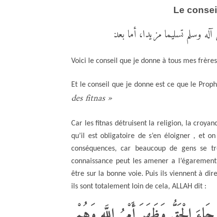
Le conseil
أما بعد
،
 آله وسلم تسليما مزيدا
Voici le conseil que je donne à tous mes frères
Et le conseil que je donne est ce que le Prop
des fitnas »
Car les fitnas détruisent la religion, la croy
qu’il est obligatoire de s’en éloigner , et 
conséquences, car beaucoup de gens se t
connaissance peut les amener a l’égarement 
être sur la bonne voie. Puis ils viennent à dir
ils sont totalement loin de cela, ALLAH dit :
ى جَاءَ الْحَقُّ وَظَهَرَ أَمْرُ اللَّهِ وَهُمْ