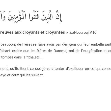
إِنَّ الَّذِينَ فَتَنُوا الْمُؤْمِنِينَ وَا
preuves aux croyants et croyantes »
S.al-bourouj V.10
 beaucoup de frères se faire avoir par des gens qui leur embellissant
 faisant croire que les frères de Dammaj ont de l’exagération et qu
nt tombés dans la fitna,etc…
ent, qu’ils lisent ce que je vais tenter d’expliquer en ce qui conc
bayd et ceux qui les suivent