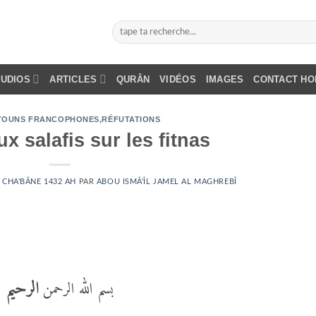
AUDIOS
ARTICLES
QURÂN
VIDÉOS
IMAGES
CONTACT H
TOUNS FRANCOPHONES
,
RÉFUTATIONS
x salafis sur les fitnas
4 CHA'BÂNE 1432 AH
PAR
ABOU ISMÂ'ÎL JAMEL AL MAGHREBÎ
الرحيم
بسم الله الرحمن