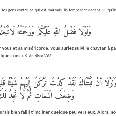
e les gens contre ce qui est mauvais,
ils
tomberont dedans, vu qu’il
وَلَوْلَا فَضْلُ اللَّهِ عَلَيْكُمْ وَرَحْمَتُهُ لَاتَّبَعْتُ
r vous et sa miséricorde, vous auriez suivi le chaytan à pa
lques-uns »
S. An Nissa V.83
َلَوْلَا أَنْ ثَبَّتْنَاكَ لَقَدْ كِدْتَ تَرْكَنُ إِلَيْهِمْ شَيْئًا قَ
وَضِعْفَ الْمَمَاتِ ثُمَّ لَا تَجِدُ لَكَ ع
aurais bien failli t’incliner quelque peu vers eux. Alors, n