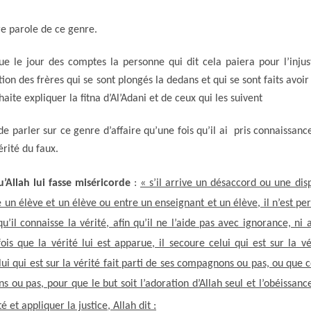
e parole de ce genre.
ue le jour des comptes la personne qui dit cela paiera pour l’injus
uation des frères qui se sont plongés la dedans et qui se sont faits avoir
aite expliquer la fitna d’Al’Adani et de ceux qui les suivent
e parler sur ce genre d’affaire qu’une fois qu’il ai pris connaissanc
vérité du faux.
Allah lui fasse miséricorde
:
« s’il arrive un désaccord ou une dis
 un élève et un élève ou entre un enseignant et un élève, il n’est pe
u’il connaisse la vérité, afin qu’il ne l’aide pas avec ignorance, ni 
fois que la vérité lui est apparue, il secoure celui qui est sur la vé
lui qui est sur la vérité fait parti de ses compagnons ou pas, ou que c
s ou pas, pour que le but soit l’adoration d’Allah seul et l’obéissanc
té et appliquer la justice, Allah dit :