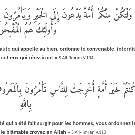
وَلْتَكُنْ مِنْكُمْ أُمَّةٌ يَدْعُونَ إِلَى الْخَيْرِ وَيَأْمُرُونَ بِ
وَأُولَئِكَ هُمُ الْمُفْلِحُو
uté qui appelle au bien, ordonne le convenable, interdit
sont eux qui réussiront »
S.Ali-‘imran V.104
ُنْتُمْ خَيْرَ أُمَّةٍ أُخْرِجَتْ لِلنَّاسِ تَأْمُرُونَ بِالْمَعْرُوفِ
بِاللَّهِ
é qui a été fait surgir pour les hommes, vous ordonnez l
 le blâmable croyez en Allah »
S.Ali-‘imran V.110