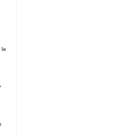
 le
ك
e