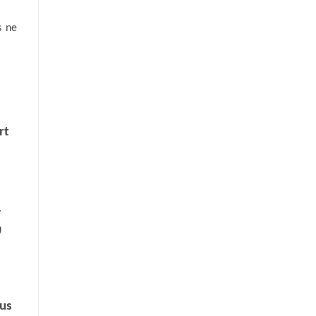
s ne
rt
و
ous