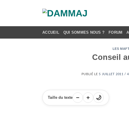
Passer
au
contenu
ACCUEIL
QUI SOMMES NOUS ?
FORUM
LES MAF
Conseil au
PUBLIÉ LE
5 JUILLET 2011 / 
−
+
🌙
Taille du texte