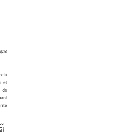
igne
cela
s et
 de
nant
rité
لَق