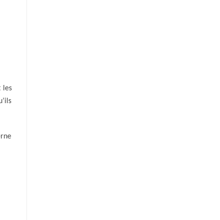
 les
’ils
erne