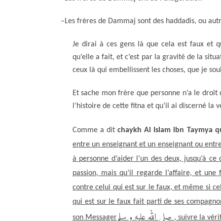
–
Les frères de Dammaj sont des haddadis, ou autr
Je dirai à ces gens là que cela est faux et q
qu’elle a fait, et c’est par la gravité de la sit
ceux là qui embellissent les choses, que je souh
Et sache mon frère que personne n’a le droit d
l’histoire de cette fitna et qu’il ai discerné la 
Comme a dit
chaykh Al Islam ibn Taymya qu’
entre un enseignant et un enseignant ou entre
à personne d’aider l’un des deux, jusqu’à ce q
passion, mais qu’il regarde l’affaire, et une 
contre celui qui est sur le faux, et même si ce
qui est sur le faux fait parti de ses compagnon
صلى الله عليه و سلم
son Messager
, suivre la véri