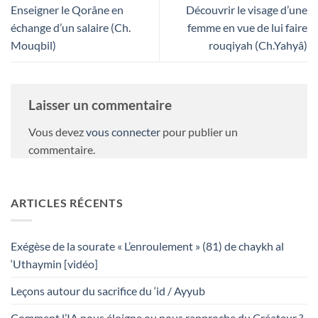
Enseigner le Qorâne en
Découvrir le visage d’une
échange d’un salaire (Ch.
femme en vue de lui faire
Mouqbil)
rouqiyah (Ch.Yahyâ)
Laisser un commentaire
Vous devez
vous connecter
pour publier un
commentaire.
ARTICLES RÉCENTS
Exégèse de la sourate « L’enroulement » (81) de chaykh al
‘Uthaymin [vidéo]
Leçons autour du sacrifice du ‘id / Ayyub
Comment l’IA nous éloigne ou nous rapproche du Créateur ?