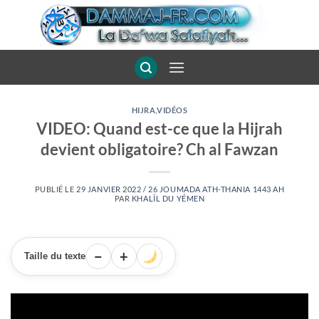
Passer
au
contenu
HIJRA
,
VIDÉOS
VIDEO: Quand est-ce que la Hijrah
devient obligatoire? Ch al Fawzan
PUBLIÉ LE
29 JANVIER 2022 / 26 JOUMADA ATH-THANIA 1443 AH
PAR
KHALÎL DU YÉMEN
−
+
Taille du texte