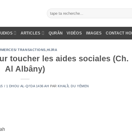
AUDIOS
ARTICLES
QURÂN
VIDÉOS
IMAGES
CONTACT H
MERCES/ TRANSACTIONS
,
HIJRA
our toucher les aides sociales (Ch.
Al Albâny)
5 / 1 DHOU AL-QI'DA 1436 AH
PAR
KHALÎL DU YÉMEN