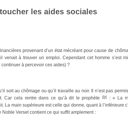
 toucher les aides sociales
nancières provenant d’un état mécréant pour cause de chôm
s’il venait à trouver un emploi. Cependant cet homme s’est m
r continuer à percevoir ces aides) ?
u’il soit au chômage ou qu’il travaille au noir. Il n’est pas permi
. Car cela rentre dans ce qu’à dit le prophète
ﷺ
: « La m
t. La main supérieure est celle qui donne, quant à l’inférieure c
 ce Noble Verset contient ce qui suffit amplement :