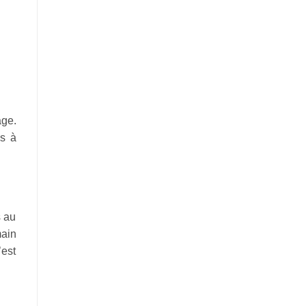
age.
is à
s au
ain
’est