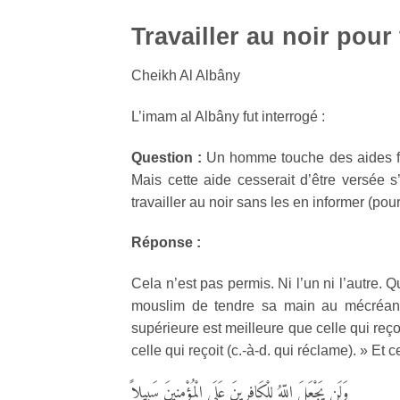
Travailler au noir pour
Cheikh Al Albâny
L’imam al Albâny fut interrogé :
Question :
Un homme touche des aides fi
Mais cette aide cesserait d’être versée 
travailler au noir sans les en informer (pou
Réponse :
Cela n’est pas permis. Ni l’un ni l’autre. Q
mouslim de tendre sa main au mécréant
supérieure est meilleure que celle qui reçoi
celle qui reçoit (c.-à-d. qui réclame). » Et
وَلَن يَجْعَلَ اللّهُ لِلْكَافِرِينَ عَلَى الْمُؤْمِنِينَ سَبِيلاً