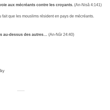
voie aux mécréants contre les croyants.
(An-Nisâ 4:141)
 fait que les mouslims résident en pays de mécréants.
es au-dessus des autres…
(An-Nûr 24:40)
îky