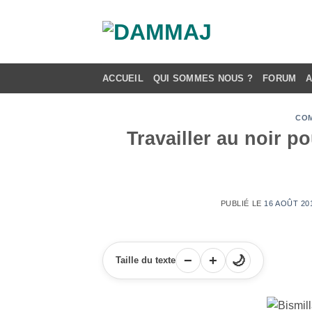
Passer
au
contenu
ACCUEIL
QUI SOMMES NOUS ?
FORUM
COM
Travailler au noir p
PUBLIÉ LE
16 AOÛT 201
−
+
🌙
Taille du texte