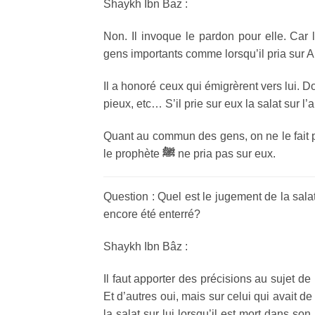
Shaykh Ibn Baz :
Non. Il invoque le pardon pour elle. Car
gens importants comme lorsqu’il pria sur An
Il a honoré ceux qui émigrèrent vers lui. 
pieux, etc… S’il prie sur eux la salat sur l’
Quant au commun des gens, on ne le fait 
le prophète
ﷺ
ne pria pas sur eux.
Question : Quel est le jugement de la salat 
encore été enterré?
Shaykh Ibn Bâz :
Il faut apporter des précisions au sujet de
Et d’autres oui, mais sur celui qui avait de 
la salat sur lui lorsqu’il est mort dans son 