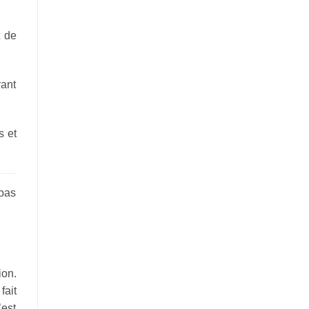
t de
vant
s et
 pas
ion.
’est