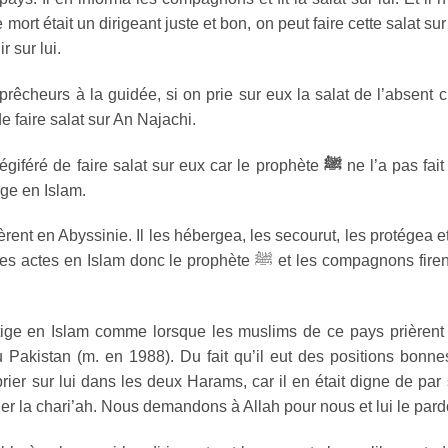
 sur lui.
 prêcheurs à la guidée, si on prie sur eux la salat de l’absent c
e prophète ﷺ ordonna de faire salat sur An Najachi.
giféré de faire salat sur eux car le prophète
ﷺ
ne l’a pas fait
ige en Islam.
rent en Abyssinie. Il les hébergea, les secourut, les protégea et
lam donc le prophète ﷺ et les compagnons firent la
stige en Islam comme lorsque les muslims de ce pays prièrent
Pakistan (m. en 1988). Du fait qu’il eut des positions bonne
rier sur lui dans les deux Harams, car il en était digne de par
uer la chari’ah. Nous demandons à Allah pour nous et lui le pard