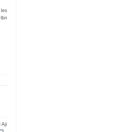
 les
 Ibn
 Aji