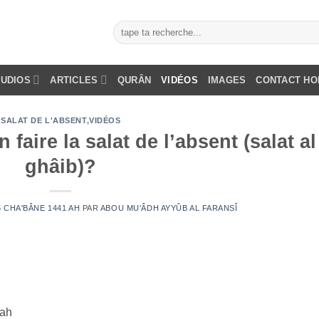
AUDIOS
ARTICLES
QURÂN
VIDÉOS
IMAGES
CONTACT H
SALAT DE L'ABSENT
,
VIDÉOS
faire la salat de l’absent (salat al
ghâib)?
25 CHA'BÂNE 1441 AH
PAR
ABOU MU'ÂDH AYYÛB AL FARANSÎ