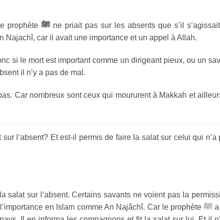
 le prophète
ﷺ
ne priait pas sur les absents que s’il s’agissai
 Najachî, car il avait une importance et un appel à Allah.
Donc si le mort est important comme un dirigeant pieux, ou un sa
absent il n’y a pas de mal.
pas. Car nombreux sont ceux qui moururent à Makkah et ailleur
sur l’absent? Et est-il permis de faire la salat sur celui qui n’a
 la salat sur l’absent. Certains savants ne voient pas la permiss
l’importance en Islam comme An Najâchî. Car le prophète ﷺ a fait
pays. Il en informa les compagnons et fit la salat sur lui. Et il n