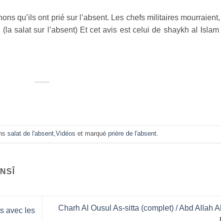
ns qu’ils ont prié sur l’absent. Les chefs militaires mourraient,
 (la salat sur l’absent) Et cet avis est celui de shaykh al Islam
ans
salat de l'absent
,
Vidéos
et marqué
prière de l'absent
.
NSÎ
Charh Al Ousul As-sitta (complet) / Abd Allah Al
s avec les