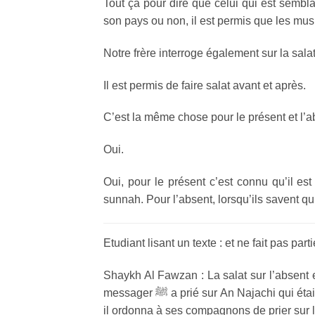
Tout ça pour dire que celui qui est sembla
son pays ou non, il est permis que les musli
Notre frère interroge également sur la sala
Il est permis de faire salat avant et après.
C’est la même chose pour le présent et l’a
Oui.
Oui, pour le présent c’est connu qu’il est
sunnah. Pour l’absent, lorsqu’ils savent qu’i
Etudiant lisant un texte : et ne fait pas par
Shaykh Al Fawzan : La salat sur l’absent e
messager ﷺ a prié sur An Najachi qui était en Abyssinie. Le jour où il mourut, le prophète ﷺ en fut informé et
il ordonna à ses compagnons de prier sur lu