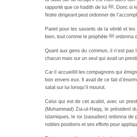
rapporté que ce hadith de lui ﷺ. Donc si le mort était un dirigeant juste et bon, on peut faire cette salat sur lui.
Notre dirigeant peut ordonner de l’accomplir
Pareil pour les savants de la vérité et les
bien, tout comme l
Quant aux gens du commun, il n’est pas lé
chacun mais sur un seul qui avait un prest
Car il accueillit les compagnons qui émigrè
bon envers eux. Il avait de ce fait d’énormes actes en Is
salat sur lui lorsqu’il mourut.
Celui qui est de cet acabit, avec un pre
(Muhammad) Zia-ul-Haqq, le président du 
islamiques, le roi (saoudien) ordonna de p
nobles positions et ses efforts pour appliq