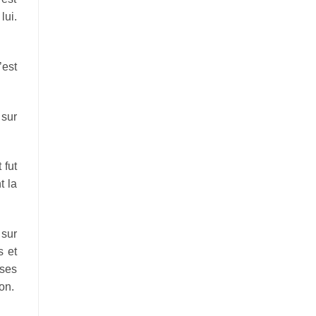
’est
 sur
 fut
 sur
s et
 ses
on.