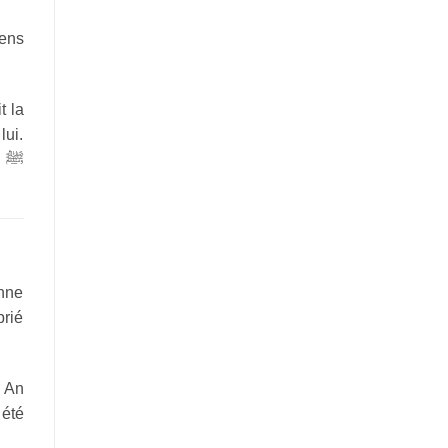
gens
t la
lui.
ﷺ
onne
prié
 été