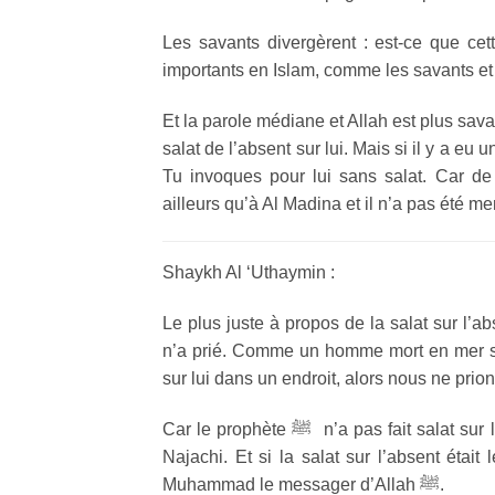
Les savants divergèrent : est-ce que cet
importants en Islam, comme les savants et 
Et la parole médiane et Allah est plus savant
salat de l’absent sur lui. Mais si il y a eu un
Tu invoques pour lui sans salat. Car d
ailleurs qu’à Al Madina et il n’a pas été me
Shaykh Al ‘Uthaymin :
Le plus juste à propos de la salat sur l’a
n’a prié. Comme un homme mort en mer sur
sur lui dans un endroit, alors nous ne prions
Car le prophète ﷺ n’a pas fait salat sur l’absent sauf sur un seul sur lequel personne n’avait fait salat : An
Najachi. Et si la salat sur l’absent était 
Muhammad le messager d’Allah ﷺ.