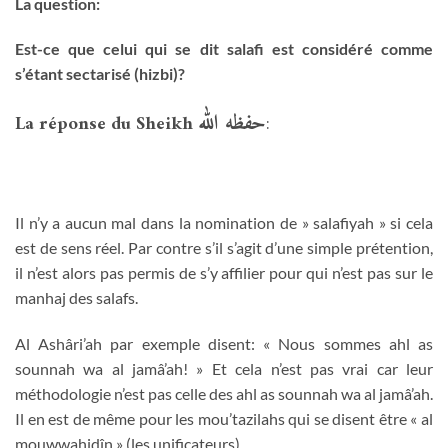
La question:
Est-ce que celui qui se dit salafi est considéré comme
s’étant sectarisé (hizbi)?
حفظه الله
La réponse du Sheikh
:
Il n’y a aucun mal dans la nomination de » salafiyah » si cela
est de sens réel. Par contre s’il s’agit d’une simple prétention,
il n’est alors pas permis de s’y affilier pour qui n’est pas sur le
manhaj des salafs.
Al Ashâri’ah par exemple disent: « Nous sommes ahl as
sounnah wa al jamâ’ah! » Et cela n’est pas vrai car leur
méthodologie n’est pas celle des ahl as sounnah wa al jamâ’ah.
Il en est de même pour les mou’tazilahs qui se disent être « al
mouwwahidîn » (les unificateurs).