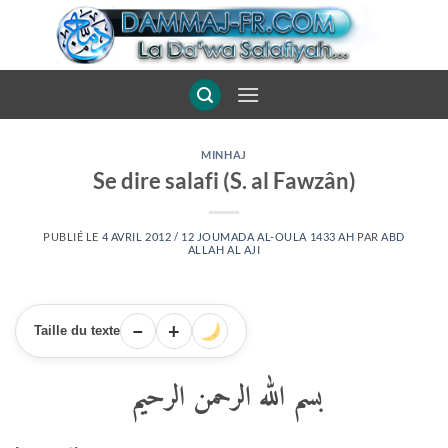
Passer
au
contenu
MINHAJ
Se dire salafi (S. al Fawzân)
PUBLIÉ LE
4 AVRIL 2012 / 12 JOUMADA AL-OULA 1433 AH
PAR
ABD
ALLAH AL AJI
−
+
Taille du texte
بسم الله الرحمن الرحيم