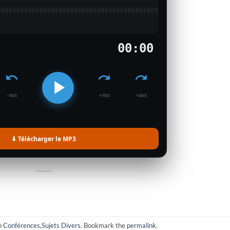
00:00
-10S
+10S
+30S
⬇ Télécharger le MP3
n
Conférences
,
Sujets Divers
. Bookmark the
permalink
.