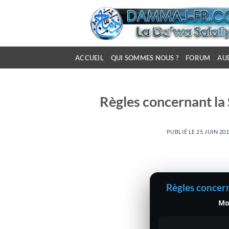
Passer
au
contenu
ACCUEIL
QUI SOMMES NOUS ?
FORUM
AU
Règles concernant la
PUBLIÉ LE
25 JUIN 20
Règles concern
Mo