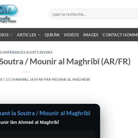
DIOS
ARTICLES
QURÂN
VIDÉOS
IMAGES
CONTACT HOMM
CONFÉRENCES
,
SUJETS DIVERS
 Soutra / Mounir al Maghribî (AR/FR)
18 / 11 CHAWWAL 1439 AH
PAR
MOUNIR AL MAGHRIBI
ant la Soutra / Mounir al Maghribî
unir ibn Ahmed al Maghribî