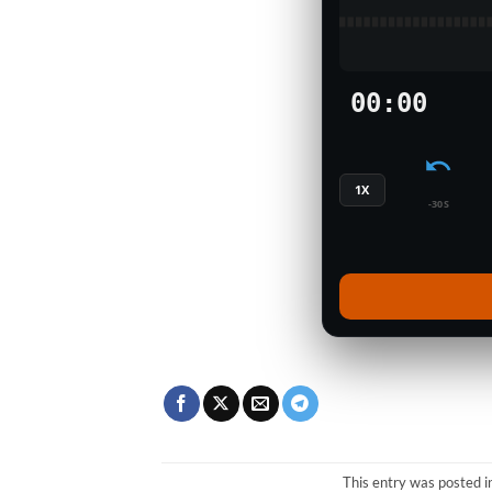
00:00
1X
-30S
This entry was posted i