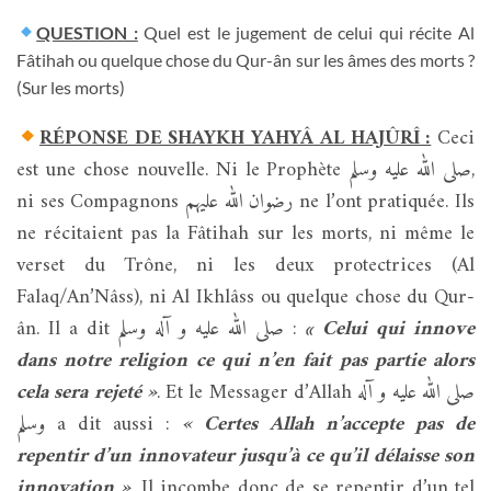
QUESTION :
Quel est le jugement de celui qui récite Al
Fâtihah ou quelque chose du Qur-ân sur les âmes des morts ?
(Sur les morts)
RÉPONSE DE SHAYKH YAHYÂ AL HAJÛRÎ :
Ceci
est une chose nouvelle. Ni le Prophète صلى الله عليه وسلم,
ni ses Compagnons رضوان الله عليهم ne l’ont pratiquée. Ils
ne récitaient pas la Fâtihah sur les morts, ni même le
verset du Trône, ni les deux protectrices (Al
Falaq/An’Nâss), ni Al Ikhlâss ou quelque chose du Qur-
ân. Il a dit صلى الله عليه و آله وسلم :
« Celui qui innove
dans notre religion ce qui n’en fait pas partie alors
cela sera rejeté »
. Et le Messager d’Allah صلى الله عليه و آله
وسلم a dit aussi :
« Certes Allah n’accepte pas de
repentir d’un innovateur jusqu’à ce qu’il délaisse son
innovation »
. Il incombe donc de se repentir d’un tel