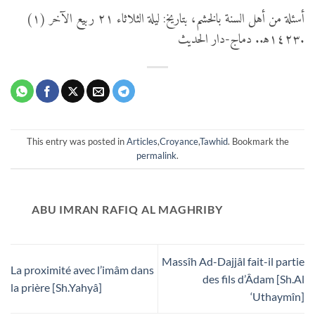
(١) أسئلة من أهل السنة بالخشم، بتاريخ: ليلة الثلاثاء ٢١ ربيع الآخر
١٤٢٣ه‍.. دماج-دار الحديث.
This entry was posted in
Articles
,
Croyance
,
Tawhid
. Bookmark the
permalink
.
ABU IMRAN RAFIQ AL MAGHRIBY
Massîh Ad-Dajjâl fait-il partie
La proximité avec l’imâm dans
des fils d’Âdam [Sh.Al
la prière [Sh.Yahyâ]
‘Uthaymîn]