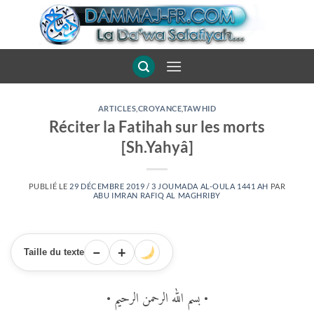
Passer
au
contenu
ARTICLES
,
CROYANCE
,
TAWHID
Réciter la Fatihah sur les morts
[Sh.Yahyâ]
PUBLIÉ LE
29 DÉCEMBRE 2019 / 3 JOUMADA AL-OULA 1441 AH
PAR
ABU IMRAN RAFIQ AL MAGHRIBY
−
+
Taille du texte
• بسم الله الرحمن الرحيم •