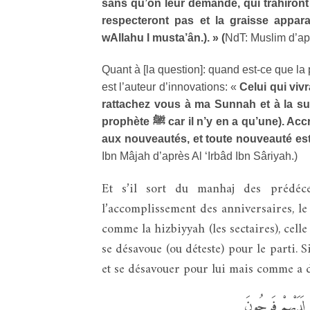
sans qu’on leur demande, qui trahiront
respecteront pas et la graisse appara
wAllahu l musta’ân.). » (
NdT: Muslim d’ap
Quant à [la question]: quand est-ce que la
est l’auteur d’innovations: «
Celui qui vi
rattachez vous à ma Sunnah et à la su
prophète
ﷺ
car il n’y en a qu’une). Ac
aux nouveautés, et toute nouveauté est
Ibn Mâjah d’après Al ‘Irbâd Ibn Sâriyah.)
Et s’il sort du manhaj des prédéces
l’accomplissement des anniversaires, le 
comme la hizbiyyah (les sectaires), celle q
se désavoue (ou déteste) pour le parti. Si
 لَدَيْهِمْ فَرِحُونَ