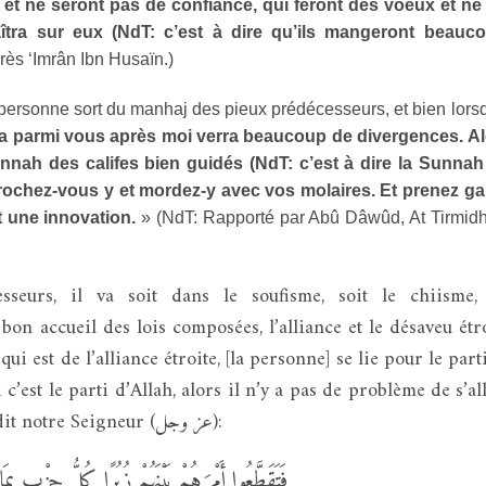
 et ne seront pas de confiance, qui feront des voeux et ne
îtra sur eux (NdT: c’est à dire qu’ils mangeront beauco
rès ‘Imrân Ibn Husaïn.)
 personne sort du manhaj des pieux prédécesseurs, et bien lorsq
vra parmi vous après moi verra beaucoup de divergences. Al
nnah des califes bien guidés (NdT: c’est à dire la Sunnah
crochez-vous y et mordez-y avec vos molaires. Et prenez g
 une innovation.
» (NdT: Rapporté par Abû Dâwûd, At Tirmidh
seurs, il va soit dans le soufisme, soit le chiisme,
bon accueil des lois composées, l’alliance et le désaveu étr
ui est de l’alliance étroite, [la personne] se lie pour le parti
 c’est le parti d’Allah, alors il n’y a pas de problème de s’al
et se désavouer pour lui mais comme a dit notre Seigneur (عز وجل):
فَتَقَطَّعُوا أَمْرَهُمْ بَيْنَهُمْ زُبُرًا كُلُّ حِزْبٍ بِمَا