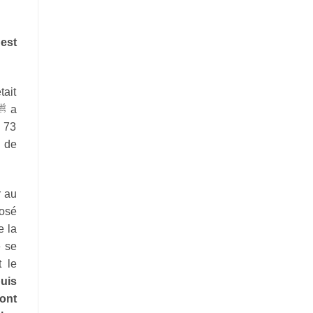
 est
tait
ﷺ
a
s 73
u de
r au
osé
e la
e se
 le
uis
ont