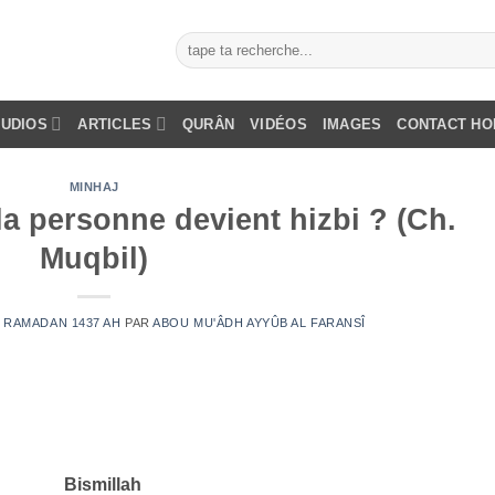
AUDIOS
ARTICLES
QURÂN
VIDÉOS
IMAGES
CONTACT H
MINHAJ
a personne devient hizbi ? (Ch.
Muqbil)
10 RAMADAN 1437 AH
PAR
ABOU MU'ÂDH AYYÛB AL FARANSÎ