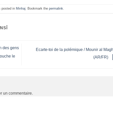
s posted in
Minhaj
. Bookmark the
permalink
.
NSÎ
n des gens
Ecarte-toi de la polémique / Mounir al Magh
ouche le
(AR/FR)
er un commentaire.