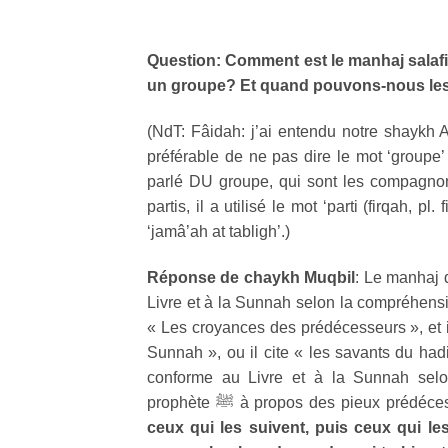
Question: Comment est le manhaj salafi 
un groupe?
Et quand pouvons-nous les 
(NdT: Fâidah: j’ai entendu notre shaykh 
préférable de ne pas dire le mot ‘groupe’
parlé DU groupe, qui sont les compagnons
partis, il a utilisé le mot ‘parti (firqah, pl
‘jamâ’ah at tabligh’.)
Réponse de chaykh Muqbil
: Le manhaj 
Livre et à la Sunnah selon la compréhens
« Les croyances des prédécesseurs », et il
Sunnah », ou il cite « les savants du hadi
conforme au Livre et à la Sunnah sel
prophète
ﷺ
à propos des pieux prédéce
ceux qui les suivent, puis ceux qui l