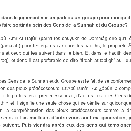
dans le jugement sur un parti ou un groupe pour dire qu’il
faire sortir du sein des Gens de la Sunnah et du Groupe?
Abû ‘Amr Al Hajûrî (parmi les shuyukh de Dammâj) dire qu’il é
 (jamâ’ah) pour les égarés car dans les hadiths, le prophète
 et ceux qui les suivent dans le bien. Et dans le hadith de
. firaq), et donc il est préférable de dire ‘firqah at tabligh’ au lie
des Gens de la Sunnah et du Groupe est le fait de se conforme
ion des pieux prédécesseurs. Et Abû Ismâ’îl As
S
âbûnî a comp
 cite parfois les « prédécesseurs », d’autres fois « les Gens d
th » et il signifie une seule chose qui se vérifie sur quiconqu
on la compréhension des pieux prédécesseurs comme a dit
sseurs:
« Les meilleurs d’entre vous sont ma génération, p
es suivent. Puis viendra après eux des gens qui témoigner