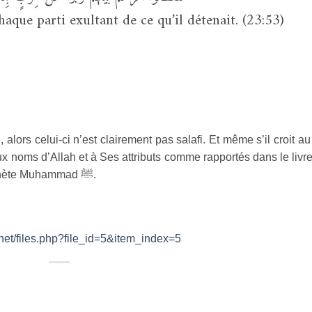
chaque parti exultant de ce qu’il détenait. (23:53)
e, alors celui-ci n’est clairement pas salafi. Et même s’il croit au 
aux noms d’Allah et à Ses attributs comme rapportés dans le livr
rophète Muhammad
ﷺ
.
net/files.php?file_id=5&item_index=5