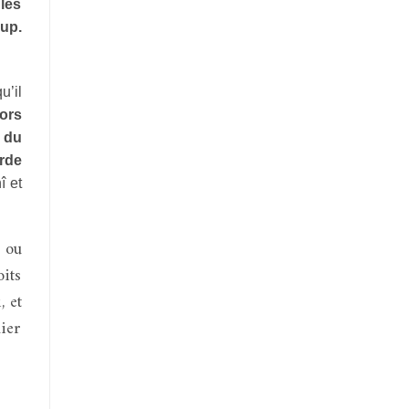
 les
up.
u’il
ors
 du
arde
î et
 ou
oits
, et
lier