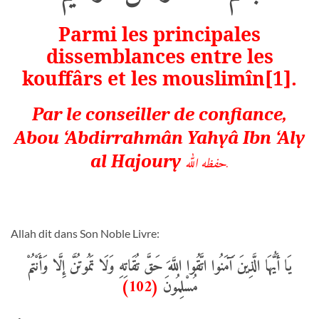
Parmi les principales
dissemblances entre les
kouffârs et les mouslimîn
[1]
.
Par le conseiller de confiance,
Abou ‘Abdirrahmân Yahyâ Ibn ‘Aly
al Hajoury
حفظه الله
.
Allah dit dans Son Noble Livre:
يَا أَيُّهَا الَّذِينَ آَمَنُوا اتَّقُوا اللَّهَ حَقَّ تُقَاتِهِ وَلَا تَمُوتُنَّ إِلَّا وَأَنْتُمْ
(102)
مُسْلِمُونَ