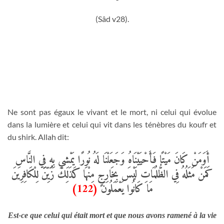
(Sâd v28).
Ne sont pas égaux le vivant et le mort, ni celui qui évolue
dans la lumière et celui qui vit dans les ténèbres du koufr et
du shirk. Allah dit:
أَوَمَنْ كَانَ مَيْتًا فَأَحْيَيْنَاهُ وَجَعَلْنَا لَهُ نُورًا يَمْشِي بِهِ فِي النَّاسِ
كَمَنْ مَثَلُهُ فِي الظُّلُمَاتِ لَيْسَ بِخَارِجٍ مِنْهَا كَذَلِكَ زُيِّنَ لِلْكَافِرِينَ
(122)
مَا كَانُوا يَعْمَلُونَ
Est-ce que celui qui était mort et que nous avons ramené à la vie