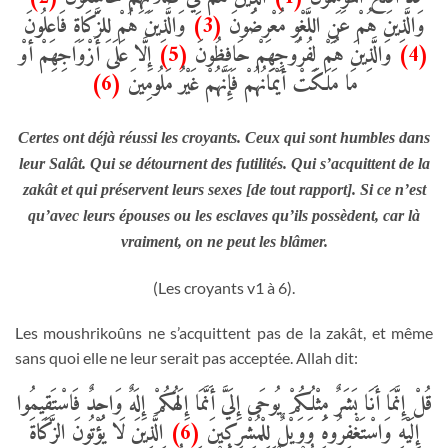
وَالَّذِينَ هُمْ لِلزَّكَاةِ فَاعِلُونَ
(3)
وَالَّذِينَ هُمْ عَنِ اللَّغْوِ مُعْرِضُونَ
إِلَّا عَلَى أَزْوَاجِهِمْ أوْ
(5)
وَالَّذِينَ هُمْ لِفُرُوجِهِمْ حَافِظُونَ
(4)
(6)
مَا مَلَكَتْ أَيْمَانُهُمْ فَإِنَّهُمْ غَيْرُ مَلُومِينَ
Certes ont déjà réussi les croyants. Ceux qui sont humbles dans
leur Salât. Qui se détournent des futilités. Qui s’acquittent de la
zakât et qui préservent leurs sexes [de tout rapport]. Si ce n’est
qu’avec leurs épouses ou les esclaves qu’ils possèdent, car là
vraiment, on ne peut les blâmer.
(Les croyants v1 à 6).
Les moushrikoûns ne s’acquittent pas de la zakât, et même
sans quoi elle ne leur serait pas acceptée. Allah dit:
قُلْ إِنَّمَا أَنَا بَشَرٌ مِثْلُكُمْ يُوحَى إِلَيَّ أَنَّمَا إِلَهُكُمْ إِلَهٌ وَاحِدٌ فَاسْتَقِيمُوا
الَّذِينَ لَا يُؤْتُونَ الزَّكَاةَ
(6)
إِلَيْهِ وَاسْتَغْفِرُوهُ وَوَيْلٌ لِلْمُشْرِكِينَ