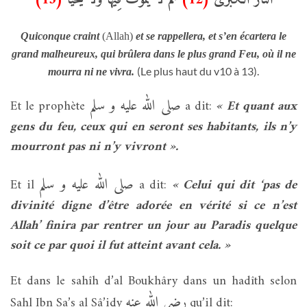
Quiconque craint
(Allah)
et se rappellera, et s’en écartera le
grand malheureux, qui brûlera dans le plus grand Feu, où il ne
(Le plus haut du v10 à 13).
mourra ni ne vivra.
صلى الله عليه و سلم
Et le prophète
a dit:
« Et quant aux
gens du feu, ceux qui en seront ses habitants, ils n’y
mourront pas ni n’y vivront ».
صلى الله عليه و سلم
Et il
a dit:
« Celui qui dit ‘pas de
divinité digne d’être adorée en vérité si ce n’est
Allah’ finira par rentrer un jour au Paradis quelque
soit ce par quoi il fut atteint avant cela. »
Et dans le sahîh d’al Boukhâry dans un hadîth selon
رضي الله عنه
Sahl Ibn Sa’s al Sâ’idy
qu’il dit: