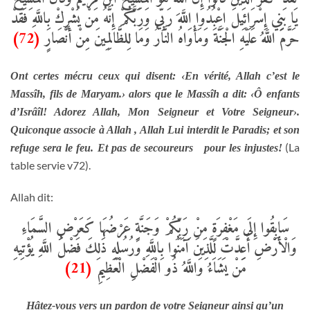
يَا بَنِي إِسْرَائِيلَ اعْبُدُوا اللَّهَ رَبِّي وَرَبَّكُمْ إِنَّهُ مَنْ يُشْرِكْ بِاللَّهِ فَقَدْ
(72)
حَرَّمَ اللَّهُ عَلَيْهِ الْجَنَّةَ وَمَأْوَاهُ النَّارُ وَمَا لِلظَّالِمِينَ مِنْ أَنْصَارٍ
Ont certes mécru ceux qui disent: ‹En vérité, Allah c’est le
Massîh, fils de Maryam.› alors que le Massîh a dit: ‹Ô enfants
d’Isrâîl! Adorez Allah, Mon Seigneur et Votre Seigneur›.
Quiconque associe à Allah , Allah Lui interdit le Paradis; et son
(La
refuge sera le feu. Et pas de secoureurs pour les injustes!
table servie v72).
Allah dit:
سَابِقُوا إِلَى مَغْفِرَةٍ مِنْ رَبِّكُمْ وَجَنَّةٍ عَرْضُهَا كَعَرْضِ السَّمَاءِ
وَالْأَرْضِ أُعِدَّتْ لِلَّذِينَ آَمَنُوا بِاللَّهِ وَرُسُلِهِ ذَلِكَ فَضْلُ اللَّهِ يُؤْتِيهِ
(21)
مَنْ يَشَاءُ وَاللَّهُ ذُو الْفَضْلِ الْعَظِيمِ
Hâtez-vous vers un pardon de votre Seigneur ainsi qu’un