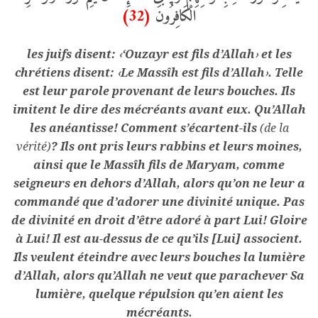
(32)
الْكَافِرُونَ
les juifs disent:
‘Ouzayr est fils d’Allah
et les
‹
›
chrétiens disent:
Le Massîh est fils d’Allah
. Telle
‹
›
est leur parole provenant de leurs bouches. Ils
imitent le dire des mécréants avant eux. Qu’Allah
les anéantisse! Comment s’écartent-ils
(de la
vérité)
? Ils ont pris leurs rabbins et leurs moines,
ainsi que le Massîh fils de Maryam, comme
seigneurs en dehors d’Allah, alors qu’on ne leur a
commandé que d’adorer une divinité unique. Pas
de divinité en droit d’être adoré à part Lui! Gloire
à Lui! Il est au-dessus de ce qu’ils [Lui] associent.
Ils veulent éteindre avec leurs bouches la lumière
d’Allah, alors qu’Allah ne veut que parachever Sa
lumière, quelque répulsion qu’en aient les
mécréants.