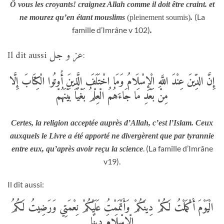
Ô vous les croyants! craignez Allah comme il doit être craint. et
(La
ne mourez qu’en étant mouslims
(pleinement soumis)
.
famille d’Imrâne v 102)
.
عز و جل
Il dit aussi
:
إِنَّ الدِّينَ عِنْدَ اللَّهِ الْإِسْلَامُ وَمَا اخْتَلَفَ الَّذِينَ أُوتُوا الْكِتَابَ إِلَّا
مِنْ بَعْدِ مَا جَاءَهُمُ الْعِلْمُ بَغْيًا بَيْنَهُمْ
Certes, la religion acceptée auprès d’Allah, c’est l’Islam. Ceux
auxquels le Livre a été apporté ne divergèrent que par tyrannie
. (La famille d’Imrâne
entre eux, qu’après avoir reçu la science
v19).
Il dit aussi:
الْيَوْمَ أَكْمَلْتُ لَكُمْ دِينَكُمْ وَأَتْمَمْتُ عَلَيْكُمْ نِعْمَتِي وَرَضِيتُ لَكُمُ
الْإِسْلَامَ دِينًا