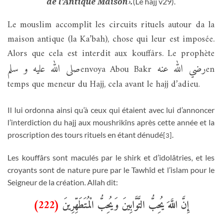
de l’Antique Maison
.
›
(Le hajj v29).
Le mouslim accomplit les circuits rituels autour da la
maison antique (la Ka’bah), chose qui leur est imposée.
Alors que cela est interdit aux kouffârs. Le prophète
رضي الله عنه
صلى الله عليه و سلم
envoya Abou Bakr
en
temps que meneur du Hajj, cela avant le hajj d’adieu.
Il lui ordonna ainsi qu’à ceux qui étaient avec lui d’annoncer
l’interdiction du hajj aux moushrikîns après cette année et la
proscription des tours rituels en étant dénudé
.
[3]
Les kouffârs sont maculés par le shirk et d’idolâtries, et les
croyants sont de nature pure par le Tawhîd et l’islam pour le
Seigneur de la création. Allah dit:
(222)
إِنَّ اللَّهَ يُحِبُّ التَّوَّابِينَ وَيُحِبُّ الْمُتَطَهِّرِينَ