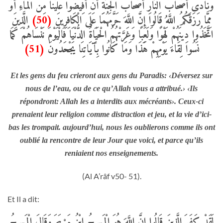
وَنَادَى أَصْحَابُ النَّارِ أَصْحَابَ الْجَنَّةِ أَنْ أَفِيضُوا عَلَيْنَا مِنَ الْمَاءِ أَوْ
الَّذِينَ
(50)
مِمَّا رَزَقَكُمُ اللَّهُ قَالُوا إِنَّ اللَّهَ حَرَّمَهُمَا عَلَى الْكَافِرِينَ
اتَّخَذُوا دِينَهُمْ لَهْوًا وَلَعِبًا وَغَرَّتْهُمُ الْحَيَاةُ الدُّنْيَا فَالْيَوْمَ نَنْسَاهُمْ كَمَا
(51)
نَسُوا لِقَاءَ يَوْمِهِمْ هَذَا وَمَا كَانُوا بِآَيَاتِنَا يَجْحَدُونَ
Et les gens du feu crieront aux gens du Paradis: ‹Déversez sur
nous de l’eau, ou de ce qu’Allah vous a attribué.› ‹Ils
répondront: Allah les a interdits aux mécréants›. Ceux-ci
prenaient leur religion comme distraction et jeu, et la vie d’ici-
bas les trompait. aujourd’hui, nous les oublierons comme ils ont
oublié la rencontre de leur Jour que voici, et parce qu’ils
reniaient nos enseignements.
(Al A’râf v50- 51).
Et Il a dit:
لَقَدْ كَفَرَ الَّذِينَ قَالُوا إِنَّ اللَّهَ هُوَ الْمَسِيحُ ابْنُ مَرْيَمَ وَقَالَ الْمَسِيحُ