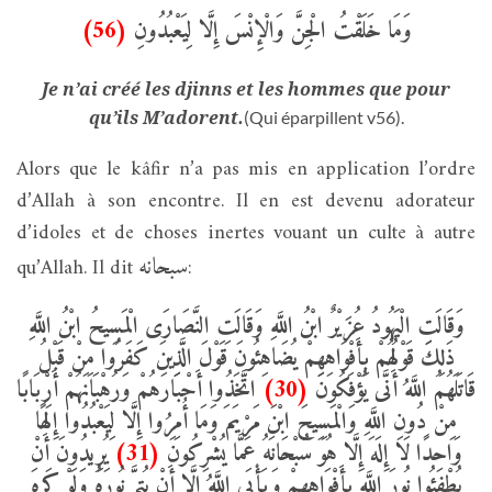
(56)
وَمَا خَلَقْتُ الْجِنَّ وَالْإِنْسَ إِلَّا لِيَعْبُدُونِ
Je n’ai créé les djinns et les hommes que pour
qu’ils M’adorent.
(Qui éparpillent v56).
Alors que le kâfir n’a pas mis en application l’ordre
d’Allah à son encontre. Il en est devenu adorateur
d’idoles et de choses inertes vouant un culte à autre
سبحانه
qu’Allah. Il dit
:
وَقَالَتِ الْيَهُودُ عُزَيْرٌ ابْنُ اللَّهِ وَقَالَتِ النَّصَارَى الْمَسِيحُ ابْنُ اللَّهِ
ذَلِكَ قَوْلُهُمْ بِأَفْوَاهِهِمْ يُضَاهِئُونَ قَوْلَ الَّذِينَ كَفَرُوا مِنْ قَبْلُ
اتَّخَذُوا أَحْبَارَهُمْ وَرُهْبَانَهُمْ أَرْبَابًا
(30)
قَاتَلَهُمُ اللَّهُ أَنَّى يُؤْفَكُونَ
مِنْ دُونِ اللَّهِ وَالْمَسِيحَ ابْنَ مَرْيَمَ وَمَا أُمِرُوا إِلَّا لِيَعْبُدُوا إِلَهًا
يُرِيدُونَ أَنْ
(31)
وَاحِدًا لَا إِلَهَ إِلَّا هُوَ سُبْحَانَهُ عَمَّا يُشْرِكُونَ
يُطْفِئُوا نُورَ اللَّهِ بِأَفْوَاهِهِمْ وَيَأْبَى اللَّهُ إِلَّا أَنْ يُتِمَّ نُورَهُ وَلَوْ كَرِهَ