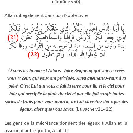
d’Imrâne v60).
Allah dit également dans Son Noble Livre:
يَا أَيُّهَا النَّاسُ اعْبُدُوا رَبَّكُمُ الَّذِي خَلَقَكُمْ وَالَّذِينَ مِنْ قَبْلِكُمْ
(21)
لَعَلَّكُمْ تَتَّقُونَ
الَّذِي جَعَلَ لَكُمُ الْأَرْضَ فِرَاشًا وَالسَّمَاءَ
بِنَاءً وَأَنْزَلَ مِنَ السَّمَاءِ مَاءً فَأَخْرَجَ بِهِ مِنَ الثَّمَرَاتِ رِزْقًا لَكُمْ
(22)
فَلَا تَجْعَلُوا لِلَّهِ أَنْدَادًا وَأَنْتُمْ تَعْلَمُونَ
Ô vous les hommes! Adorez Votre Seigneur, qui vous a créés
vous et ceux qui vous ont précédés. Ainsi atteindriez-vous à la
piété. C’est Lui qui vous a fait la terre pour lit, et le ciel pour
toit; qui précipite la pluie du ciel et par elle fait surgir toutes
sortes de fruits pour vous nourrir, ne Lui cherchez donc pas des
(La vache v21- 22).
égaux, alors que vous savez.
Les gens de la mécréance donnent des égaux à Allah et lui
associent autre que lui, Allah dit: