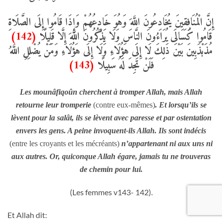
إِنَّ الْمُنَافِقِينَ يُخَادِعُونَ اللَّهَ وَهُوَ خَادِعُهُمْ وَإِذَا قَامُوا إِلَى الصَّلَاةِ
(142)
قَامُوا كُسَالَى يُرَاءُونَ النَّاسَ وَلَا يَذْكُرُونَ اللَّهَ إِلَّا قَلِيلًا
مُذَبْذَبِينَ بَيْنَ ذَلِكَ لَا إِلَى هَؤُلَاءِ وَلَا إِلَى هَؤُلَاءِ وَمَنْ يُضْلِلِ اللَّهُ
(143)
فَلَنْ تَجِدَ لَهُ سَبِيلًا
Les mounâfiqoûn cherchent à tromper Allah, mais Allah
retourne leur tromperie
(contre eux-mêmes)
. Et lorsqu’ils se
lèvent pour la salât, ils se lèvent avec paresse et par ostentation
envers les gens. A peine invoquent-ils Allah. Ils sont indécis
(entre les croyants et les mécréants)
n’appartenant ni aux uns ni
aux autres. Or, quiconque Allah égare, jamais tu ne trouveras
de chemin pour lui.
(Les femmes v143- 142).
Et Allah dit: