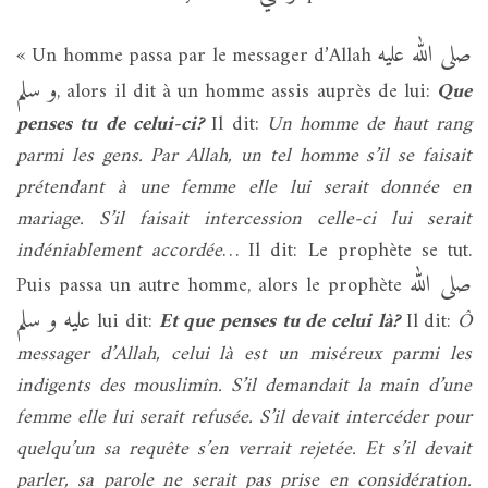
صلى الله عليه
« Un homme passa par le messager d’Allah
و سلم
, alors il dit à un homme assis auprès de lui:
Que
penses tu de celui-ci?
Il dit:
Un homme de haut rang
parmi les gens. Par Allah, un tel homme s’il se faisait
prétendant à une femme elle lui serait donnée en
mariage.
S’il faisait intercession celle-ci lui serait
indéniablement accordée
… Il dit: Le prophète se tut.
صلى الله
Puis passa un autre homme, alors le prophète
عليه و سلم
lui dit:
Et que penses tu de celui là?
Il dit:
Ô
messager d’Allah, celui là est un miséreux parmi les
indigents des mouslimîn. S’il demandait la main d’une
femme elle lui serait refusée. S’il devait intercéder pour
quelqu’un sa requête s’en verrait rejetée. Et s’il devait
parler, sa parole ne serait pas prise en considération.