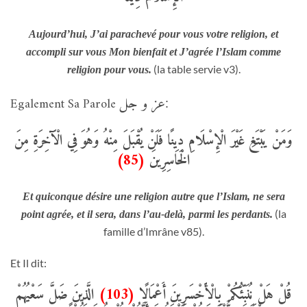
Aujourd’hui, J’ai parachevé pour vous votre religion, et
accompli sur vous Mon bienfait et J’agrée l’Islam comme
(la table servie v3).
religion pour vous.
عز و جل
Egalement Sa Parole
:
وَمَنْ يَبْتَغِ غَيْرَ الْإِسْلَامِ دِينًا فَلَنْ يُقْبَلَ مِنْهُ وَهُوَ فِي الْآَخِرَةِ مِنَ
(85)
الْخَاسِرِينَ
Et quiconque désire une religion autre que l’Islam, ne sera
(la
point agrée, et il sera, dans l’au-delà, parmi les perdants.
famille d’Imrâne v85).
Et Il dit:
الَّذِينَ ضَلَّ سَعْيُهُمْ
(103)
قُلْ هَلْ نُنَبِّئُكُمْ بِالْأَخْسَرِينَ أَعْمَالًا