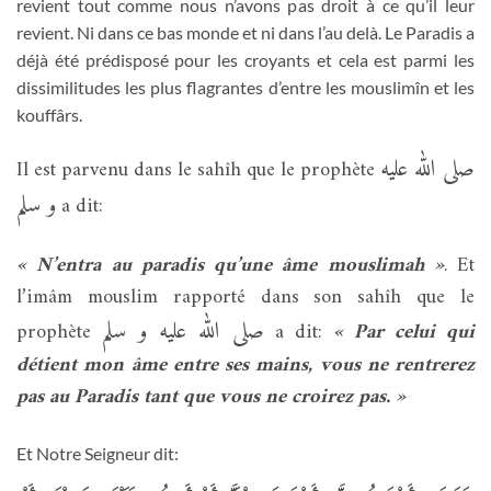
revient tout comme nous n’avons pas droit à ce qu’il leur
revient. Ni dans ce bas monde et ni dans l’au delà. Le Paradis a
déjà été prédisposé pour les croyants et cela est parmi les
dissimilitudes les plus flagrantes d’entre les mouslimîn et les
kouffârs.
صلى الله عليه
Il est parvenu dans le sahîh que le prophète
و سلم
a dit:
« N’entra au paradis qu’une âme mouslimah »
. Et
l’imâm mouslim rapporté dans son sahîh que le
صلى الله عليه و سلم
prophète
a dit:
« Par celui qui
détient mon âme entre ses mains, vous ne rentrerez
pas au Paradis tant que vous ne croirez pas. »
Et Notre Seigneur dit: