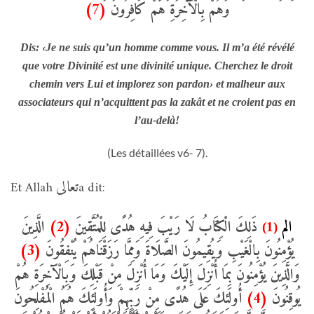
(7)
وَهُمْ بِالْآَخِرَةِ هُمْ كَافِرُونَ
Dis: ‹Je ne suis qu’un homme comme vous. Il m’a été révélé
que votre Divinité est une divinité unique. Cherchez le droit
chemin vers Lui et implorez son pardon› et malheur aux
associateurs qui n’acquittent pas la zakât et ne croient pas en
l’au-delà!
(Les détaillées v6- 7).
تعالى
Et Allah
a dit:
الَّذِينَ
(2)
ذَلِكَ الْكِتَابُ لَا رَيْبَ فِيهِ هُدًى لِلْمُتَّقِينَ
الم
(1)
(3)
يُؤْمِنُونَ بِالْغَيْبِ وَيُقِيمُونَ الصَّلَاةَ وَمِمَّا رَزَقْنَاهُمْ يُنْفِقُونَ
وَالَّذِينَ يُؤْمِنُونَ بِمَا أُنْزِلَ إِلَيْكَ وَمَا أُنْزِلَ مِنْ قَبْلِكَ وَبِالْآَخِرَةِ هُمْ
أُولَئِكَ عَلَى هُدًى مِنْ رَبِّهِمْ وَأُولَئِكَ هُمُ الْمُفْلِحُونَ
(4)
يُوقِنُونَ