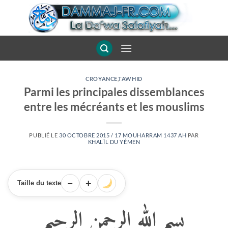
Passer
au
contenu
CROYANCE
,
TAWHID
Parmi les principales dissemblances
entre les mécréants et les mouslims
PUBLIÉ LE
30 OCTOBRE 2015 / 17 MOUHARRAM 1437 AH
PAR
KHALÎL DU YÉMEN
−
+
Taille du texte
بسم الله الرحمن الرحيم