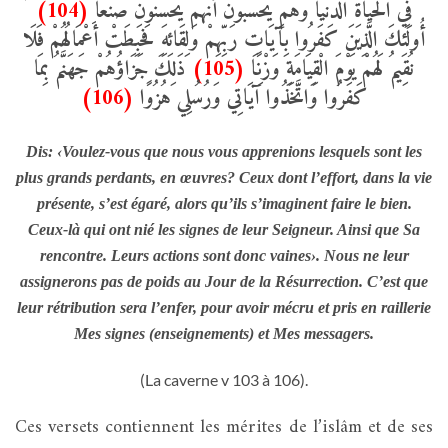
(104)
فِي الْحَيَاةِ الدُّنْيَا وَهُمْ يَحْسَبُونَ أَنَّهُمْ يُحْسِنُونَ صُنْعًا
أُولَئِكَ الَّذِينَ كَفَرُوا بِآَيَاتِ رَبِّهِمْ وَلِقَائِهِ فَحَبِطَتْ أَعْمَالُهُمْ فَلَا
ذَلِكَ جَزَاؤُهُمْ جَهَنَّمُ بِمَا
(105)
نُقِيمُ لَهُمْ يَوْمَ الْقِيَامَةِ وَزْنًا
(106)
كَفَرُوا وَاتَّخَذُوا آَيَاتِي وَرُسُلِي هُزُوًا
Dis: ‹Voulez-vous que nous vous apprenions lesquels sont les
plus grands perdants, en œuvres? Ceux dont l’effort, dans la vie
présente, s’est égaré, alors qu’ils s’imaginent faire le bien.
Ceux-là qui ont nié les signes de leur Seigneur. Ainsi que Sa
rencontre. Leurs actions sont donc vaines›. Nous ne leur
assignerons pas de poids au Jour de la Résurrection. C’est que
leur rétribution sera l’enfer, pour avoir mécru et pris en raillerie
Mes signes (enseignements) et Mes messagers.
(La caverne v 103 à 106).
Ces versets contiennent les mérites de l’islâm et de ses