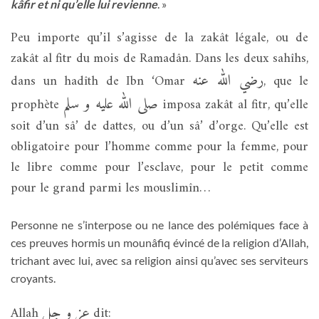
kâfir et ni qu’elle lui revienne
. »
Peu importe qu’il s’agisse de la zakât légale, ou de
zakât al fitr du mois de Ramadân. Dans les deux sahîhs,
رضي الله عنه
dans un hadîth de Ibn ‘Omar
, que le
صلى الله عليه و سلم
prophète
imposa zakât al fitr, qu’elle
soit d’un sâ’ de dattes, ou d’un sâ’ d’orge. Qu’elle est
obligatoire pour l’homme comme pour la femme, pour
le libre comme pour l’esclave, pour le petit comme
pour le grand parmi les mouslimîn…
Personne ne s’interpose ou ne lance des polémiques face à
ces preuves hormis un mounâfiq évincé de la religion d’Allah,
trichant avec lui, avec sa religion ainsi qu’avec ses serviteurs
croyants.
عز و جل
Allah
dit: