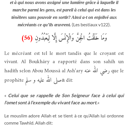
et à qui nous avons assigné une lumière grâce à laquelle il
marche parmi les gens, est pareil à celui qui est dans les
ténèbres sans pouvoir en sortir? Ainsi a-t on enjolivé aux
(Les bestiaux v122).
mécréants ce qu’ils œuvrent.
(56)
وَمَا خَلَقْتُ الْجِنَّ وَالْإِنْسَ إِلَّا لِيَعْبُدُونِ
Le mécréant est tel le mort tandis que le croyant est
vivant. Al Boukhâry a rapporté dans son sahîh un
رضي الله عنه
hadîth selon Abou Moussâ al Ash’ary
que le
صلى الله عليه و سلم
prophète
dit:
a
«
Celui que se rappelle de Son Seigneur face à celui qui
l’omet sont à l’exemple du vivant face au mort.
«
Le mouslim adore Allah et se tient à ce qu’Allah lui ordonne
comme Tawhîd. Allah dit: