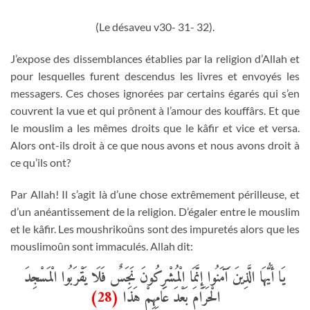
(Le désaveu v30- 31- 32).
J’expose des dissemblances établies par la religion d’Allah et
pour lesquelles furent descendus les livres et envoyés les
messagers. Ces choses ignorées par certains égarés qui s’en
couvrent la vue et qui prônent à l’amour des kouffârs. Et que
le mouslim a les mêmes droits que le kâfir et vice et versa.
Alors ont-ils droit à ce que nous avons et nous avons droit à
ce qu’ils ont?
Par Allah! Il s’agit là d’une chose extrêmement périlleuse, et
d’un anéantissement de la religion. D’égaler entre le mouslim
et le kâfir. Les moushrikoûns sont des impuretés alors que les
mouslimoûn sont immaculés. Allah dit:
يَا أَيُّهَا الَّذِينَ آَمَنُوا إِنَّمَا الْمُشْرِكُونَ نَجَسٌ فَلَا يَقْرَبُوا الْمَسْجِدَ
(28)
الْحَرَامَ بَعْدَ عَامِهِمْ هَذَا