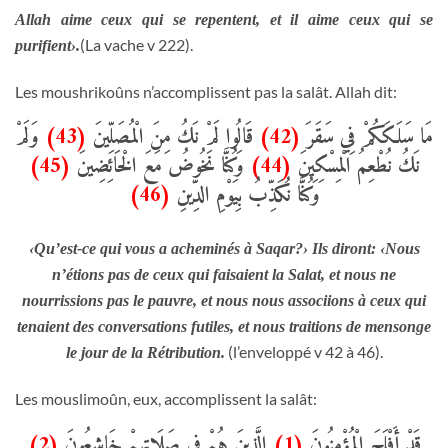
Allah aime ceux qui se repentent, et il aime ceux qui se
(La vache v 222).
purifient›.
Les moushrikoûns n’accomplissent pas la salât. Allah dit:
وَلَمْ
(43)
قَالُوا لَمْ نَكُ مِنَ الْمُصَلِّينَ
(42)
مَا سَلَكَكُمْ فِي سَقَرَ
(45)
وَكُنَّا نَخُوضُ مَعَ الْخَائِضِينَ
(44)
نَكُ نُطْعِمُ الْمِسْكِينَ
(46)
وَكُنَّا نُكَذِّبُ بِيَوْمِ الدِّينِ
‹Qu’est-ce qui vous a acheminés à Saqar?› Ils diront: ‹Nous
n’étions pas de ceux qui faisaient la Salat, et nous ne
nourrissions pas le pauvre, et nous nous associions à ceux qui
tenaient des conversations futiles, et nous traitions de mensonge
(l’enveloppé v 42 à 46).
le jour de la Rétribution.
Les mouslimoûn, eux, accomplissent la salât:
(2)
الَّذِينَ هُمْ فِي صَلَاتِهِمْ خَاشِعُونَ
(1)
قَدْ أَفْلَحَ الْمُؤْمِنُونَ