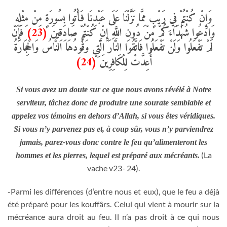
وَإِنْ كُنْتُمْ فِي رَيْبٍ مِمَّا نَزَّلْنَا عَلَى عَبْدِنَا فَأْتُوا بِسُورَةٍ مِنْ مِثْلِهِ
فَإِنْ
(23)
وَادْعُوا شُهَدَاءَكُمْ مِنْ دُونِ اللَّهِ إِنْ كُنْتُمْ صَادِقِينَ
لَمْ تَفْعَلُوا وَلَنْ تَفْعَلُوا فَاتَّقُوا النَّارَ الَّتِي وَقُودُهَا النَّاسُ وَالْحِجَارَةُ
(24)
أُعِدَّتْ لِلْكَافِرِينَ
Si vous avez un doute sur ce que nous avons révélé à Notre
serviteur, tâchez donc de produire une sourate semblable et
appelez vos témoins en dehors d’Allah, si vous êtes véridiques.
Si vous n’y parvenez pas et, à coup sûr, vous n’y parviendrez
jamais, parez-vous donc contre le feu qu’alimenteront les
(La
hommes et les pierres, lequel est préparé aux mécréants.
vache v23- 24).
-Parmi les différences (d’entre nous et eux), que le feu a déjà
été préparé pour les kouffârs. Celui qui vient à mourir sur la
mécréance aura droit au feu. Il n’a pas droit à ce qui nous