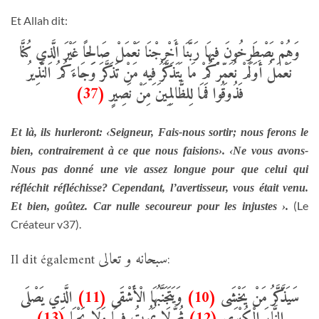
Et Allah dit:
وَهُمْ يَصْطَرِخُونَ فِيهَا رَبَّنَا أَخْرِجْنَا نَعْمَلْ صَالِحًا غَيْرَ الَّذِي كُنَّا
نَعْمَلُ أَوَلَمْ نُعَمِّرْكُمْ مَا يَتَذَكَّرُ فِيهِ مَنْ تَذَكَّرَ وَجَاءَكُمُ النَّذِيرُ
(37)
فَذُوقُوا فَمَا لِلظَّالِمِينَ مِنْ نَصِيرٍ
Et là, ils hurleront: ‹Seigneur, Fais-nous sortir; nous ferons le
bien, contrairement à ce que nous faisions›. ‹Ne vous avons-
Nous pas donné une vie assez longue pour que celui qui
réfléchit réfléchisse? Cependant, l’avertisseur, vous était venu.
(Le
Et bien, goûtez. Car nulle secoureur pour les injustes ›.
Créateur v37).
سبحانه و تعالى
Il dit également
:
الَّذِي يَصْلَى
(11)
وَيَتَجَنَّبُهَا الْأَشْقَى
(10)
سَيَذَّكَّرُ مَنْ يَخْشَى
(13)
ثُمَّ لَا يَمُوتُ فِيهَا وَلَا يَحْيَا
(12)
النَّارَ الْكُبْرَى