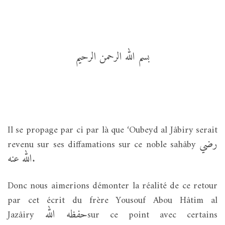
بسم الله الرحمن الرحيم
Il se propage par ci par là que ‘Oubeyd al Jâbiry serait
رضي
revenu sur ses diffamations sur ce noble sahâby
الله عنه
.
Donc nous aimerions démonter la réalité de ce retour
par cet écrit du frère Yousouf Abou Hâtim al
حفظه الله
Jazâiry
sur ce point avec certains