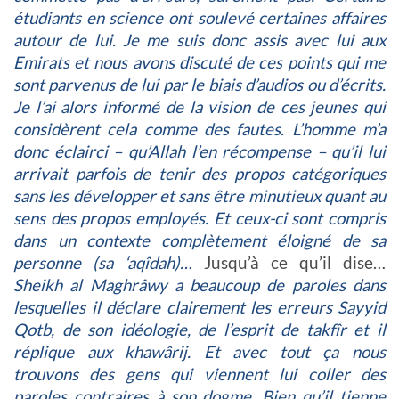
étudiants en science ont soulevé certaines affaires
autour de lui. Je me suis donc assis avec lui aux
Emirats et nous avons discuté de ces points qui me
sont parvenus de lui par le biais d’audios ou d’écrits.
Je l’ai alors informé de la vision de ces jeunes qui
considèrent cela comme des fautes. L’homme m’a
donc éclairci – qu’Allah l’en récompense – qu’il lui
arrivait parfois de tenir des propos catégoriques
sans les développer et sans être minutieux quant au
sens des propos employés. Et ceux-ci sont compris
dans un contexte complètement éloigné de sa
personne (sa ‘aqîdah)…
Jusqu’à ce qu’il dise…
Sheikh al Maghrâwy a beaucoup de paroles dans
lesquelles il déclare clairement les erreurs Sayyid
Qotb, de son idéologie, de l’esprit de takfîr et il
réplique aux khawârij. Et avec tout ça nous
trouvons des gens qui viennent lui coller des
paroles contraires à son dogme. Bien qu’il tienne