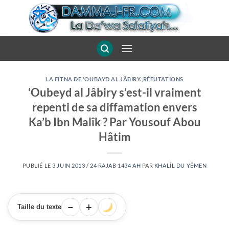
Passer
au
contenu
LA FITNA DE 'OUBAYD AL JÂBIRY.
,
RÉFUTATIONS
‘Oubeyd al Jâbiry s’est-il vraiment
repenti de sa diffamation envers
Ka’b Ibn Malîk ? Par Yousouf Abou
Hâtim
PUBLIÉ LE
3 JUIN 2013 / 24 RAJAB 1434 AH
PAR
KHALÎL DU YÉMEN
−
+
Taille du texte