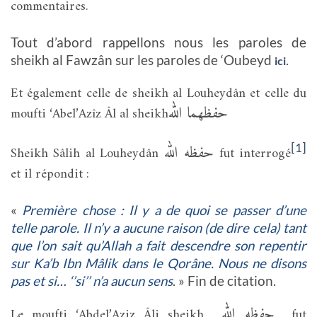
commentaires.
Tout d’abord rappellons nous les paroles de
sheikh al Fawzân sur les paroles de ‘Oubeyd
.
ici
Et également celle de sheikh al Louheydân et celle du
حفظهما الله
moufti ‘Abel’Azîz Âl al sheikh
حفظه الله
[1]
Sheikh Sâlih al Louheydân
fut interrogé
et il répondit :
«
Première chose : Il y a de quoi se passer d’une
telle parole. Il n’y a aucune raison (de dire cela) tant
que l’on sait qu’Allah a fait descendre son repentir
sur Ka’b Ibn Mâlik dans le Qorâne. Nous ne disons
pas et si… ‘’si’’ n’a aucun sens
. » Fin de citation.
حفظه الله
Le moufti ‘Abdel’Aziz Âli sheikh
fut