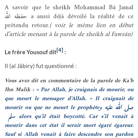
A savoir que le sheikh Mohammad Bâ Jamal
حفظه الله a aussi déjà dévoilé la réalité de ce
prétendu retour.
( voir le même lien en début
d’article menant à la parole de sheikh al Fawzân)
[4]
Le frère Yousouf dit
:
Il (al Jâbiry) fut questionné :
Vous avez dit en commentaire de la parole de Ka’b
Ibn Malîk :
« Par Allah, je craignais de mourir, ou
que meurt le messager d’Allah. » Il craignait de
صلى الله عليه و
mourir ou que ne meurt le prophète
سلم
alors qu’il était boycotté. Car s’il venait à
mourir dans cet état il serait mort égaré égareur.
Sauf si Allah venait à faire descendre son pardon