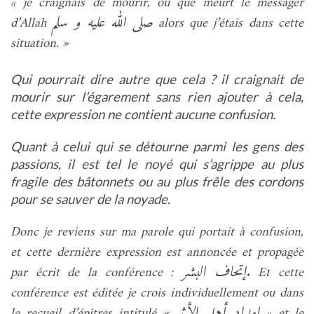
« je craignais de mourir, ou que meurt le messager
صلى الله عليه و سلم
d’Allah
alors que j’étais dans cette
situation. »
Qui pourrait dire autre que cela ? il craignait de
mourir sur l’égarement sans rien ajouter à cela,
cette expression ne contient aucune confusion.
Quant à celui qui se détourne parmi les gens des
passions, il est tel le noyé qui s’agrippe au plus
fragile des bâtonnets ou au plus frêle des cordons
pour se sauver de la noyade.
Donc je reviens sur ma parole qui portait à confusion,
et cette dernière expression est annoncée et propagée
إتحاف البشر
par écrit de la conférence :
. Et cette
conférence est éditée je crois individuellement ou dans
إمداد أهل الأثر
le recueil d’épitres intitulé «
» et le