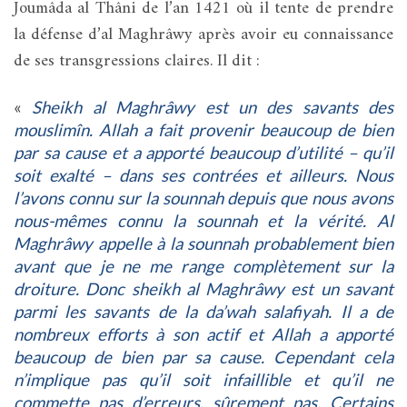
Joumâda al Thâni de l’an 1421 où il tente de prendre
la défense d’al Maghrâwy après avoir eu connaissance
de ses transgressions claires. Il dit :
«
Sheikh al Maghrâwy est un des savants des
mouslimîn. Allah a fait provenir beaucoup de bien
par sa cause et a apporté beaucoup d’utilité – qu’il
soit exalté – dans ses contrées et ailleurs. Nous
l’avons connu sur la sounnah depuis que nous avons
nous-mêmes connu la sounnah et la vérité. Al
Maghrâwy appelle à la sounnah probablement bien
avant que je ne me range complètement sur la
droiture. Donc sheikh al Maghrâwy est un savant
parmi les savants de la da’wah salafiyah. Il a de
nombreux efforts à son actif et Allah a apporté
beaucoup de bien par sa cause. Cependant cela
n’implique pas qu’il soit infaillible et qu’il ne
commette pas d’erreurs, sûrement pas. Certains