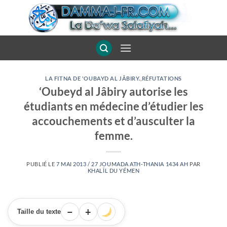
Passer
au
contenu
LA FITNA DE 'OUBAYD AL JÂBIRY.
,
RÉFUTATIONS
‘Oubeyd al Jâbiry autorise les
étudiants en médecine d’étudier les
accouchements et d’ausculter la
femme.
PUBLIÉ LE
7 MAI 2013 / 27 JOUMADA ATH-THANIA 1434 AH
PAR
KHALÎL DU YÉMEN
−
+
Taille du texte