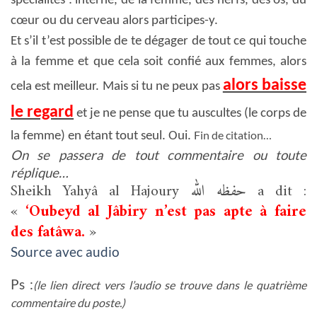
spécialités : interne, de la femme, des nerfs, des os, du
cœur ou du cerveau alors participes-y.
Et s’il t’est possible de te dégager de tout ce qui touche
à la femme et que cela soit confié aux femmes, alors
alors baisse
cela est meilleur. Mais si tu ne peux pas
le regard
et je ne pense que tu auscultes (le corps de
Fin de citation…
la femme) en étant tout seul. Oui.
On se passera de tout commentaire ou toute
réplique…
Sheikh Yahyâ al Hajoury حفظه الله a dit :
«
‘Oubeyd al Jâbiry n’est pas apte à faire
des fatâwa.
»
Source avec audio
Ps :
(le lien direct vers l’audio se trouve dans le quatrième
commentaire du poste.)