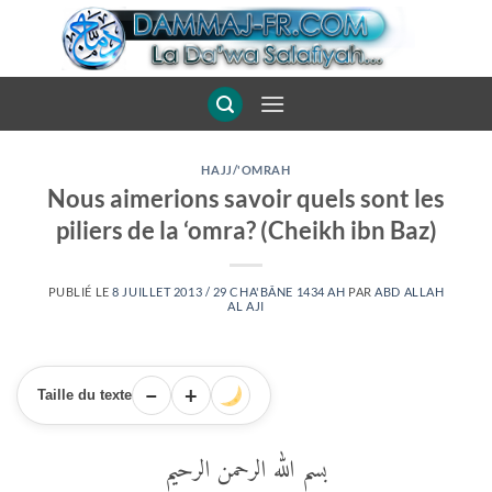
Passer
au
contenu
HAJJ/'OMRAH
Nous aimerions savoir quels sont les
piliers de la ‘omra? (Cheikh ibn Baz)
PUBLIÉ LE
8 JUILLET 2013 / 29 CHA'BÂNE 1434 AH
PAR
ABD ALLAH
AL AJI
−
+
Taille du texte
بسم الله الرحمن الرحيم