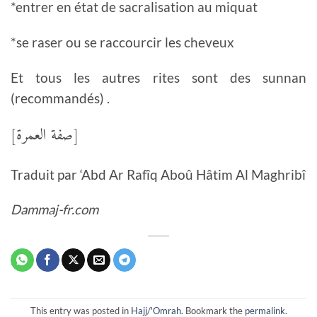
*entrer en état de sacralisation au miquat
*se raser ou se raccourcir les cheveux
Et tous les autres rites sont des sunnan
(recommandés) .
[صفة العمرة]
Traduit par ‘Abd Ar Rafîq Aboû Hâtim Al Maghribî
Dammaj-fr.com
This entry was posted in
Hajj/'Omrah
. Bookmark the
permalink
.