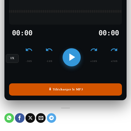
00:00
00:00
1X
-30S
-10S
+10S
+30S
⬇ Télécharger le MP3