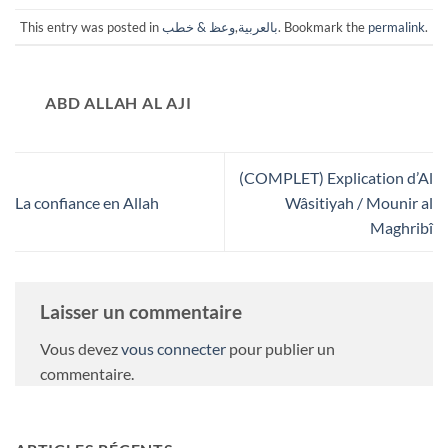
This entry was posted in
وعظ & خطب
,
بالعربية
. Bookmark the
permalink
.
ABD ALLAH AL AJI
(COMPLET) Explication d’Al
La confiance en Allah
Wâsitiyah / Mounir al
Maghribî
Laisser un commentaire
Vous devez
vous connecter
pour publier un
commentaire.