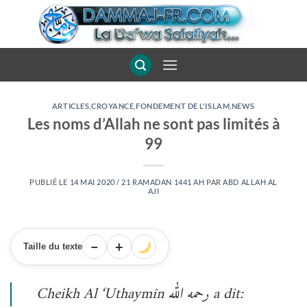
Passer
au
contenu
ARTICLES
,
CROYANCE
,
FONDEMENT DE L'ISLAM
,
NEWS
Les noms d’Allah ne sont pas limités à
99
PUBLIÉ LE
14 MAI 2020 / 21 RAMADAN 1441 AH
PAR
ABD ALLAH AL
AJI
−
+
Taille du texte
Cheikh Al ‘Uthaymîn رحمه الله a dit: