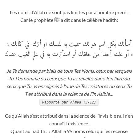
Les noms d’Allah ne sont pas limités par à
nombre précis.
Car le prophète ﷺ a dit dans le célèbre hadith:
« أسألك بكل اسم هو لك سميت به نفسك او أنزلته في كتابك
أو علمته أحدا من خلقك أو استأثرت به في علم الغيب عندك »
Je Te demande par biais de tous Tes Noms, ceux par lesquels
Tu T’es nommé ou ceux que Tu as révélés dans Ton livre ou
ceux que Tu as enseignés à l’une de Tes créatures ou ceux Tu
T’
e
s attribué dans la science de l’invisible…
Rapporté par Ahmed (3712)
Ce qu’Allah s’est attribué dans la science de l’invisible nul n’en
connaît l’existence.
Quant au hadith : « Allah a 99 noms celui qui les recense