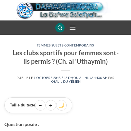
Passer
au
contenu
FEMMES
,
SUJETS CONTEMPORAINS
Les clubs sportifs pour femmes sont-
ils permis ? (Ch. al ‘Uthaymîn)
PUBLIÉ LE
1 OCTOBRE 2015 / 18 DHOU AL-HIJJA 1436 AH
PAR
KHALÎL DU YÉMEN
−
+
Taille du texte
Question posée :