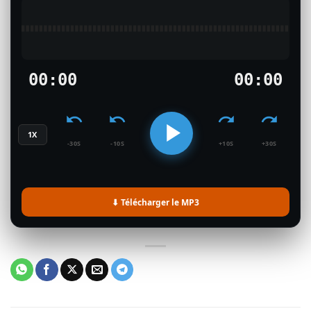
00:00
00:00
1X
-30S
-10S
+10S
+30S
⬇ Télécharger le MP3