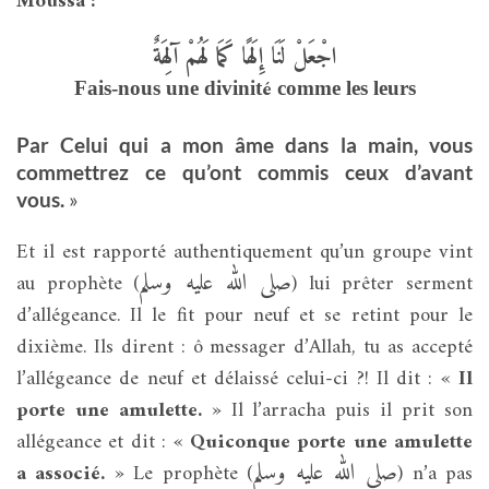
Moussa :
اجْعَلْ لَنَا إِلَهًا كَمَا لَهُمْ آلِهَةٌ
é
Fais-nous une divinit
comme les leurs
Par Celui qui a mon âme dans la main, vous
commettrez ce qu’ont commis ceux d’avant
vous.
»
Et il est rapporté authentiquement qu’un groupe vint
صلى الله عليه وسلم
au prophète (
) lui prêter serment
d’allégeance. Il le fit pour neuf et se retint pour le
dixième. Ils dirent : ô messager d’Allah, tu as accepté
l’allégeance de neuf et délaissé celui-ci ?! Il dit : «
Il
porte une amulette.
» Il l’arracha puis il prit son
allégeance et dit : «
Quiconque porte une amulette
صلى الله عليه وسلم
a associé.
» Le prophète (
) n’a pas