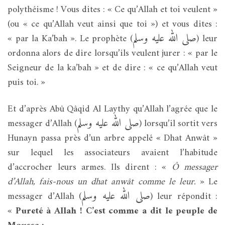
polythéisme ! Vous dites : « Ce qu’Allah et toi veulent »
(ou « ce qu’Allah veut ainsi que toi ») et vous dites :
صلى الله عليه وسلم
« par la Ka’bah ». Le prophète (
) leur
ordonna alors de dire lorsqu’ils veulent jurer : « par le
Seigneur de la ka’bah » et de dire : « ce qu’Allah veut
puis toi. »
Et d’après Abû Qâqid Al Laythy qu’Allah l’agrée que le
صلى الله عليه وسلم
messager d’Allah (
) lorsqu’il sortit vers
Hunayn passa près d’un arbre appelé « Dhat Anwât »
sur lequel les associateurs avaient l’habitude
d’accrocher leurs armes. Ils dirent : «
Ô messager
d’Allah, fais-nous un dhat anwât comme le leur.
» Le
صلى الله عليه وسلم
messager d’Allah (
) leur répondit :
«
Pureté à Allah ! C’est comme a dit le peuple de