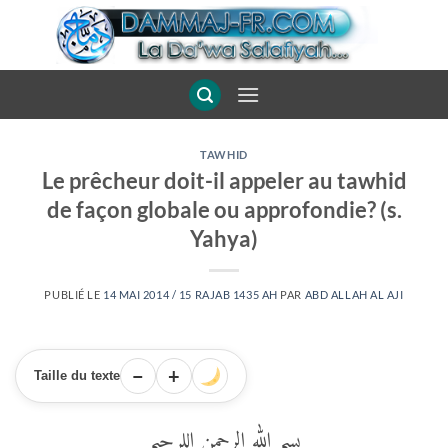
Passer
au
contenu
TAWHID
Le prêcheur doit-il appeler au tawhid
de façon globale ou approfondie? (s.
Yahya)
PUBLIÉ LE
14 MAI 2014 / 15 RAJAB 1435 AH
PAR
ABD ALLAH AL AJI
−
+
Taille du texte
بسم الله الرحمن اللرحيم