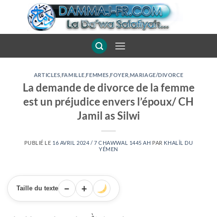
Passer
au
contenu
ARTICLES
,
FAMILLE
,
FEMMES
,
FOYER
,
MARIAGE/DIVORCE
La demande de divorce de la femme
est un préjudice envers l’époux/ CH
Jamil as Silwi
PUBLIÉ LE
16 AVRIL 2024 / 7 CHAWWAL 1445 AH
PAR
KHALÎL DU
YÉMEN
−
+
Taille du texte