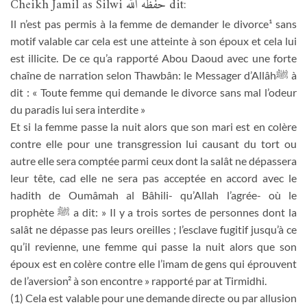
Cheikh Jamil as Silwi حفظه الله dit:
Il n’est pas permis à la femme de demander le divorce¹ sans
motif valable car cela est une atteinte à son époux et cela lui
est illicite. De ce qu’a rapporté Abou Daoud avec une forte
chaîne de narration selon Thawbân: le Messager d’Allâhﷺ à
dit : « Toute femme qui demande le divorce sans mal l’odeur
du paradis lui sera interdite »
Et si la femme passe la nuit alors que son mari est en colère
contre elle pour une transgression lui causant du tort ou
autre elle sera comptée parmi ceux dont la salât ne dépassera
leur tête, cad elle ne sera pas acceptée en accord avec le
hadith de Oumâmah al Bâhili- qu’Allah l’agrée- où le
prophète ﷺ a dit: » Il y a trois sortes de personnes dont la
salât ne dépasse pas leurs oreilles ; l’esclave fugitif jusqu’à ce
qu’il revienne, une femme qui passe la nuit alors que son
époux est en colère contre elle l’imam de gens qui éprouvent
de l’aversion² à son encontre » rapporté par at Tirmidhi.
(1) Cela est valable pour une demande directe ou par allusion