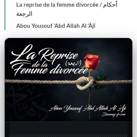
La reprise de la femme divorcée / أحكام
الرجعة
Abou Yousouf ‘Abd Allah Al ‘Âjî