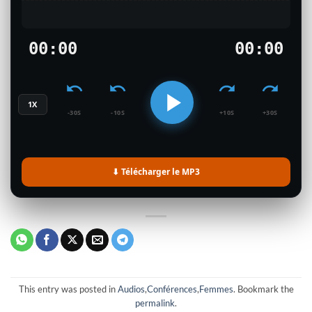
00:00
00:00
1X
-30S
-10S
+10S
+30S
⬇ Télécharger le MP3
This entry was posted in
Audios
,
Conférences
,
Femmes
. Bookmark the
permalink
.