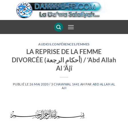
Passer
au
contenu
AUDIOS
,
CONFÉRENCES
,
FEMMES
LA REPRISE DE LA FEMME
DIVORCÉE (أحكام الرجعة) / ‘Abd Allah
Al ‘Âjî
PUBLIÉ LE
26 MAI 2020 / 3 CHAWWAL 1441 AH
PAR
ABD ALLAH AL
AJI