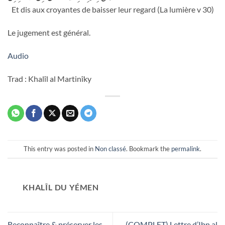
Et dis aux croyantes de baisser leur regard (La lumière v 30)
Le jugement est général.
Audio
Trad : Khalîl al Martinîky
This entry was posted in
Non classé
. Bookmark the
permalink
.
KHALÎL DU YÉMEN
Reconnaître & préserver les
(COMPLET) Lettre d’Ibn al