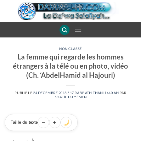
Passer
au
contenu
NON CLASSÉ
La femme qui regarde les hommes
étrangers à la télé ou en photo, vidéo
(Ch. ‘AbdelHamîd al Hajouri)
PUBLIÉ LE
24 DÉCEMBRE 2018 / 17 RABI' ATH-THANI 1440 AH
PAR
KHALÎL DU YÉMEN
−
+
Taille du texte